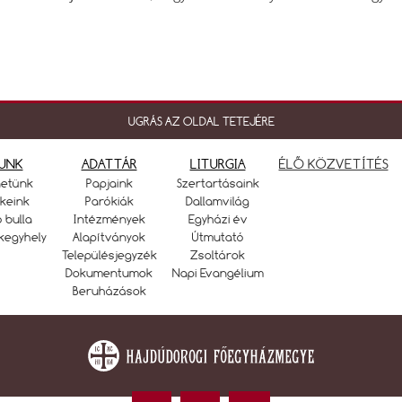
UGRÁS AZ OLDAL TETEJÉRE
UNK
ADATTÁR
LITURGIA
ÉLŐ KÖZVETÍTÉS
netünk
Papjaink
Szertartásaink
keink
Parókiák
Dallamvilág
ó bulla
Intézmények
Egyházi év
kegyhely
Alapítványok
Útmutató
Településjegyzék
Zsoltárok
Dokumentumok
Napi Evangélium
Beruházások