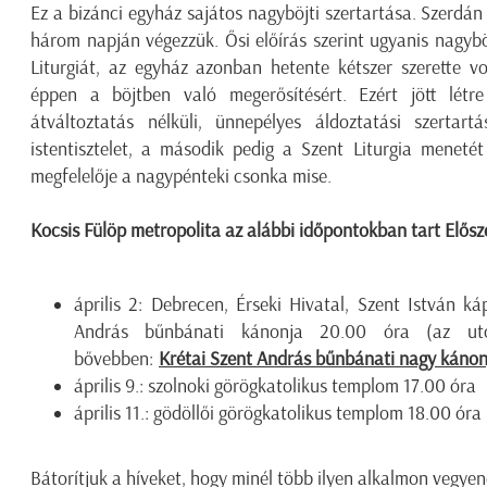
Ez a bizánci egyház sajátos nagyböjti szertartása. Szerdán
három napján végezzük. Ősi előírás szerint ugyanis nagy
Liturgiát, az egyház azonban hetente kétszer szerette vo
éppen a böjtben való megerősítésért. Ezért jött létre
átváltoztatás nélküli, ünnepélyes áldoztatási szerta
istentisztelet, a második pedig a Szent Liturgia menetét
megfelelője a nagypénteki csonka mise.
Kocsis Fülöp metropolita az alábbi időpontokban tart Elősze
április 2: Debrecen, Érseki Hivatal, Szent István k
András bűnbánati kánonja 20.00 óra (az utóbb
bővebben:
Krétai Szent András bűnbánati nagy kánon
április 9.: szolnoki görögkatolikus templom 17.00 óra
április 11.: gödöllői görögkatolikus templom 18.00 óra
Bátorítjuk a híveket, hogy minél több ilyen alkalmon vegyen