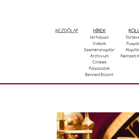
KEZDŐLAP
HÍREK
RÓL
Hírfolyam
Történ
Videók
Püspö
Eseménynaptár
Alapító
Archívum
Nemzeti 
Címkék
Pályázatok
Benned Bízom!