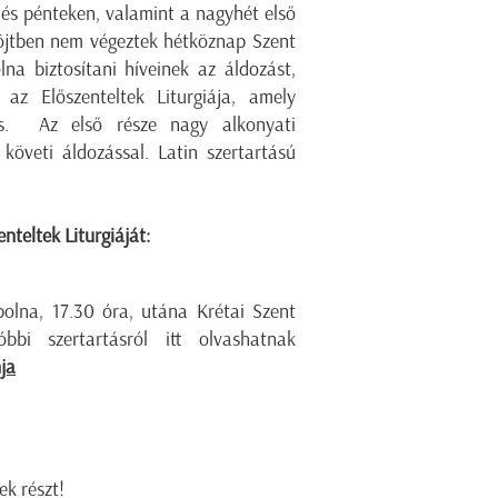
 és pénteken, valamint a nagyhét első
böjtben nem végeztek hétköznap Szent
lna biztosítani híveinek az áldozást,
 az Előszenteltek Liturgiája, amely
rtás. Az első része nagy alkonyati
 követi áldozással. Latin szertartású
nteltek Liturgiáját:
ápolna, 17.30 óra, utána Krétai Szent
i szertartásról itt olvashatnak
ja
ek részt!