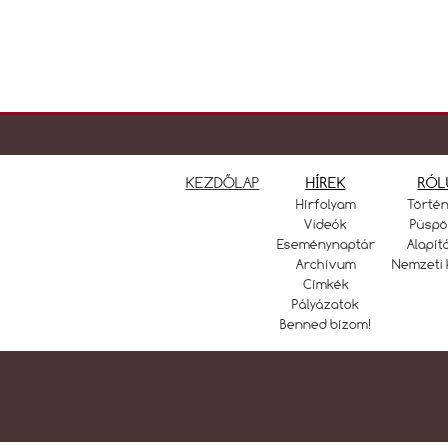
KEZDŐLAP
HÍREK
RÓL
Hírfolyam
Törté
Videók
Püspö
Eseménynaptár
Alapít
Archívum
Nemzeti 
Címkék
Pályázatok
Benned bízom!