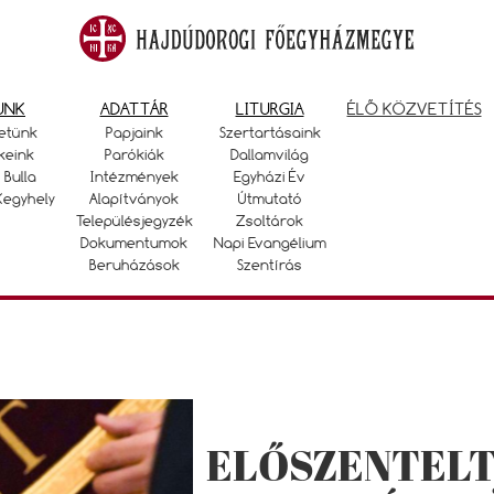
UNK
ADATTÁR
LITURGIA
ÉLŐ KÖZVETÍTÉS
etünk
Papjaink
Szertartásaink
keink
Parókiák
Dallamvilág
 Bulla
Intézmények
Egyházi Év
Kegyhely
Alapítványok
Útmutató
Településjegyzék
Zsoltárok
Dokumentumok
Napi Evangélium
Beruházások
Szentírás
ELŐSZENTEL