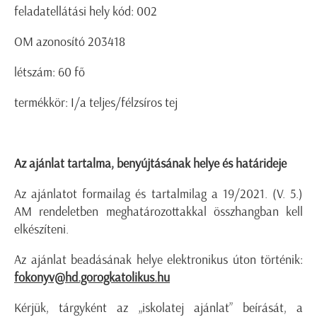
feladatellátási hely kód: 002
OM azonosító 203418
létszám: 60 fő
termékkör: I/a teljes/félzsíros tej
Az ajánlat tartalma, benyújtásának helye és határideje
Az ajánlatot formailag és tartalmilag a 19/2021. (V. 5.)
AM rendeletben meghatározottakkal összhangban kell
elkészíteni.
Az ajánlat beadásának helye elektronikus úton történik:
fokonyv@hd.gorogkatolikus.hu
Kérjük, tárgyként az „iskolatej ajánlat” beírását, a