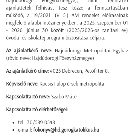
Hajdúdorogi Főegyházmegye), mint fenntartó
ajánlattételi felhívást tesz közzé a fenntartásában
működő, a 19/2021. (V. 5.) AM rendelet előírásainak
megfelelő alábbi intézményekben, a 2025. szeptember 01
– 2026. június 30 között (2025/2026-os tanítási év)
óvoda- és iskolatej program biztosítása céljára.
Az ajánlatkérő neve:
Hajdúdorogi Metropolitai Egyház
(rövid neve: Hajdúdorogi Főegyházmegye)
Az ajánlatkérő címe:
4025 Debrecen, Petőfi tér 8.
Képviselő neve:
Kocsis Fülöp érsek-metropolita
Kapcsolattartó neve:
Szabó Máté
Kapcsolattartó elérhetőségei:
tel.: 30/589-0548
e-mail:
fokonyv@hd.gorogkatolikus.hu