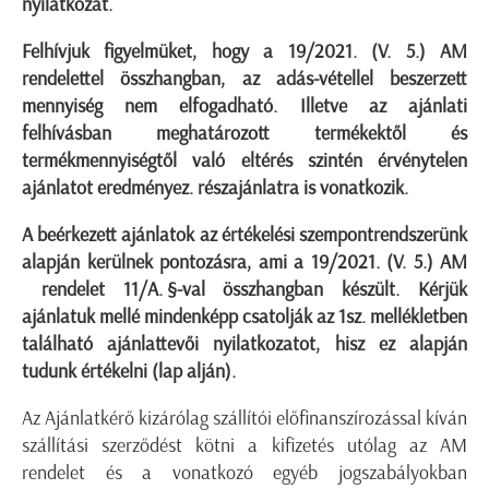
nyilatkozat.
Felhívjuk figyelmüket, hogy a 19/2021. (V. 5.) AM
rendelettel összhangban, az adás-vétellel beszerzett
mennyiség nem elfogadható. Illetve az ajánlati
felhívásban meghatározott termékektől és
termékmennyiségtől való eltérés szintén érvénytelen
ajánlatot eredményez. részajánlatra is vonatkozik.
A beérkezett ajánlatok az értékelési szempontrendszerünk
alapján kerülnek pontozásra, ami a 19/2021. (V. 5.) AM
rendelet 11/A.
§-val összhangban készült. Kérjük
ajánlatuk mellé mindenképp csatolják az 1sz. mellékletben
található ajánlattevői nyilatkozatot, hisz ez alapján
tudunk értékelni (lap alján).
Az Ajánlatkérő kizárólag szállítói előfinanszírozással kíván
szállítási szerződést kötni a kifizetés utólag az AM
rendelet és a vonatkozó egyéb jogszabályokban