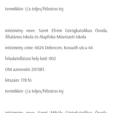
termékkör: I/a teljes/félzsíros tej
intézmény neve: Szent Efrém Görögkatolikus Óvoda,
Általános Iskola és Alapfokú Művészeti Iskola
intézmény címe: 4024 Debrecen, Kossuth utca 44.
feladatellátási hely kód: 002
OM azonosító 201583
létszám: 178 fő
termékkör: I/a teljes/félzsíros tej
intézmény neve: Szent Mihály Görögkatolikus Óvoda,