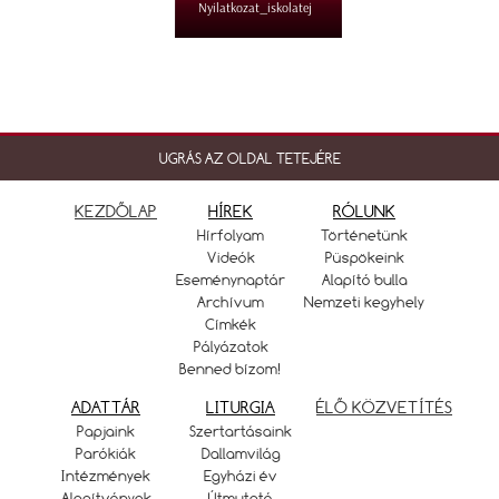
Nyilatkozat_iskolatej
UGRÁS AZ OLDAL TETEJÉRE
KEZDŐLAP
HÍREK
RÓLUNK
Hírfolyam
Történetünk
Videók
Püspökeink
Eseménynaptár
Alapító bulla
Archívum
Nemzeti kegyhely
Címkék
Pályázatok
Benned bízom!
ADATTÁR
LITURGIA
ÉLŐ KÖZVETÍTÉS
Papjaink
Szertartásaink
Parókiák
Dallamvilág
Intézmények
Egyházi év
Alapítványok
Útmutató