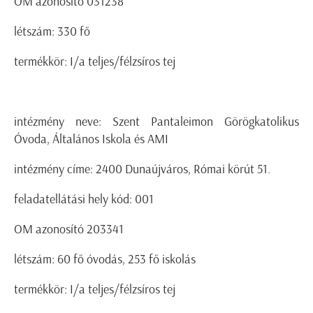
OM azonosító 031238
létszám: 330 fő
termékkör: I/a teljes/félzsíros tej
intézmény neve: Szent Pantaleimon Görögkatolikus
Óvoda, Általános Iskola és AMI
intézmény címe: 2400 Dunaújváros, Római körút 51.
feladatellátási hely kód: 001
OM azonosító 203341
létszám: 60 fő óvodás, 253 fő iskolás
termékkör: I/a teljes/félzsíros tej