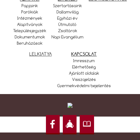
Papjaink
Szertartásaink
Parókiák
Dallamvilág
Intézmények
Egyházi év
Alapítványok
Útmutató
Településjegyzék
Zsoltárok
Dokumentumok
Napi Evangélium
Beruházások
LELKIATYA
KAPCSOLAT
Imresszum
Elérhetőség
Ajánlott oldalak
Visszajelzés
Gyermekvédelmi bejelentés