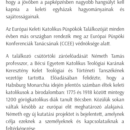
hogy a jövőben a papképzésben nagyobb hangsúlyt kell
kapnia a keleti egyházak hagyományainak és
sajátosságainak.
Az Európai Keleti Katolikus Püspökök Találkozóját minden
évben más országban rendezik meg az Európai Püspöki
Konferenciák Tanácsának (CCEE) védnöksége alatt.
A találkozó csütörtöki záróelőadását Németh Tamás
professzor, a Bécsi Egyetem Katolikus Teológiai Karának
Keresztény Kelet Teológiai és Történeti Tanszékének
vezetője tartotta. Előadásában felidézte, hogy a
Habsburg Monarchia idején jelentős számban éltek keleti
katolikusok a birodalomban: 1775 és 1918 között mintegy
1200 görögkatolikus diák tanult Bécsben. Közülük sokan
váltak később az európai elit meghatározó alakjaivá.
Németh egy új kutatási projektet is bejelentett, amelynek
célja ezeknek a személyeknek és kapcsolataiknak a
feltérképezése.