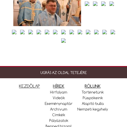
UGRÁS AZ OLDAL TETEJÉRE
KEZDŐLAP
HÍREK
RÓLUNK
Hírfolyam
Történetünk
Videók
Püspökeink
Eseménynaptár
Alapító bulla
Archívum
Nemzeti kegyhely
Címkék
Pályázatok
Benned bízom!