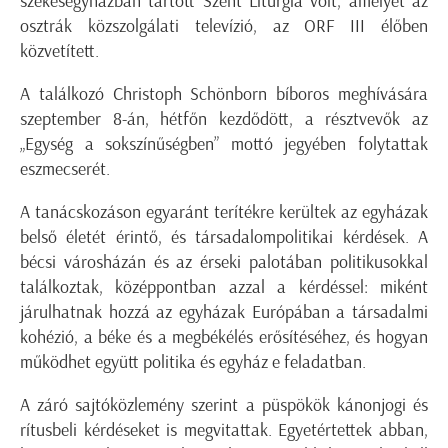
székesegyházban tartott Szent Liturgia volt, amelyet az
osztrák közszolgálati televízió, az ORF III élőben
közvetített.
A találkozó Christoph Schönborn bíboros meghívására
szeptember 8-án, hétfőn kezdődött, a résztvevők az
„Egység a sokszínűségben” mottó jegyében folytattak
eszmecserét.
A tanácskozáson egyaránt terítékre kerültek az egyházak
belső életét érintő, és társadalompolitikai kérdések. A
bécsi városházán és az érseki palotában politikusokkal
találkoztak, középpontban azzal a kérdéssel: miként
járulhatnak hozzá az egyházak Európában a társadalmi
kohézió, a béke és a megbékélés erősítéséhez, és hogyan
működhet együtt politika és egyház e feladatban.
A záró sajtóközlemény szerint a püspökök kánonjogi és
rítusbeli kérdéseket is megvitattak. Egyetértettek abban,