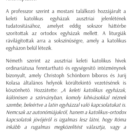
A professzor szerint a mostani találkozó hozzájárult a
keleti katolikus egyházak ausztriai jelenlétének
tudatosításához, amelyet eddig sokszor háttérbe
szorítottak az ortodox egyházak mellett. A liturgiák
rávilágítottak arra a sokszínűségre, amely a katolikus
egyházon belül létezik.
Németh szerint az ausztriai keleti katolikus hívek
ordinariátusa fenntartható és egységesítő intézménynek
bizonyult, amely Christoph Schönborn bíboros és Jurij
Kolasa általános helynök körültekintő vezetésének is
köszönhető. Hozzátette:
„A keleti katolikus egyházak,
különösen a szórványban, komoly kihívásokkal néznek
szembe, beleértve a latin egyházzal való kapcsolatukat is.
Nemcsak az autonómiájukról, hanem a katolikus–ortodox
kapcsolatok jövőjéről is izgalmas lesz látni, hogy Róma
inkább a rugalmas megközelítést választja, vagy a