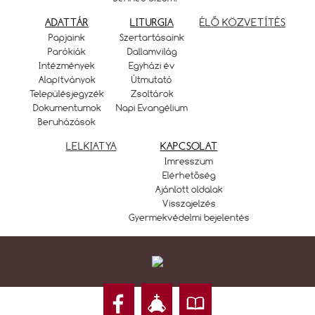
ADATTÁR
LITURGIA
ÉLŐ KÖZVETÍTÉS
Papjaink
Szertartásaink
Parókiák
Dallamvilág
Intézmények
Egyházi év
Alapítványok
Útmutató
Településjegyzék
Zsoltárok
Dokumentumok
Napi Evangélium
Beruházások
LELKIATYA
KAPCSOLAT
Imresszum
Elérhetőség
Ajánlott oldalak
Visszajelzés
Gyermekvédelmi bejelentés