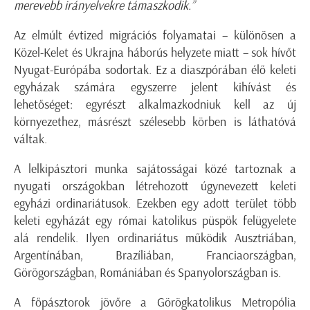
merevebb irányelvekre támaszkodik.”
Az elmúlt évtized migrációs folyamatai – különösen a
Közel-Kelet és Ukrajna háborús helyzete miatt – sok hívőt
Nyugat-Európába sodortak. Ez a diaszpórában élő keleti
egyházak számára egyszerre jelent kihívást és
lehetőséget: egyrészt alkalmazkodniuk kell az új
környezethez, másrészt szélesebb körben is láthatóvá
váltak.
A lelkipásztori munka sajátosságai közé tartoznak a
nyugati országokban létrehozott úgynevezett keleti
egyházi ordinariátusok. Ezekben egy adott terület több
keleti egyházát egy római katolikus püspök felügyelete
alá rendelik. Ilyen ordinariátus működik Ausztriában,
Argentínában, Brazíliában, Franciaországban,
Görögországban, Romániában és Spanyolországban is.
A főpásztorok jövőre a Görögkatolikus Metropólia