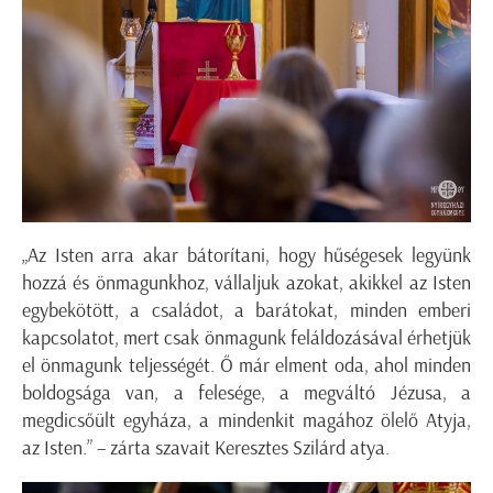
„Az Isten arra akar bátorítani, hogy hűségesek legyünk
hozzá és önmagunkhoz, vállaljuk azokat, akikkel az Isten
egybekötött, a családot, a barátokat, minden emberi
kapcsolatot, mert csak önmagunk feláldozásával érhetjük
el önmagunk teljességét. Ő már elment oda, ahol minden
boldogsága van, a felesége, a megváltó Jézusa, a
megdicsőült egyháza, a mindenkit magához ölelő Atyja,
az Isten.” – zárta szavait Keresztes Szilárd atya.