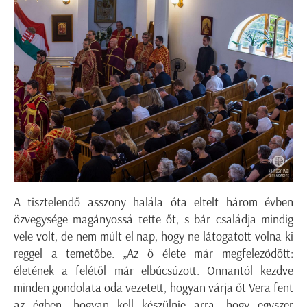
A tisztelendő asszony halála óta eltelt három évben
özvegysége magányossá tette őt, s bár családja mindig
vele volt, de nem múlt el nap, hogy ne látogatott volna ki
reggel a temetőbe. „Az ő élete már megfeleződött:
életének a felétől már elbúcsúzott. Onnantól kezdve
minden gondolata oda vezetett, hogyan várja őt Vera fent
az égben, hogyan kell készülnie arra, hogy egyszer