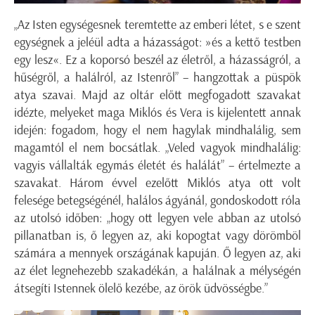
„Az Isten egységesnek teremtette az emberi létet, s e szent
egységnek a jeléül adta a házasságot: »és a kettő testben
egy lesz«. Ez a koporsó beszél az életről, a házasságról, a
hűségről, a halálról, az Istenről” – hangzottak a püspök
atya szavai. Majd az oltár előtt megfogadott szavakat
idézte, melyeket maga Miklós és Vera is kijelentett annak
idején: fogadom, hogy el nem hagylak mindhalálig, sem
magamtól el nem bocsátlak. „Veled vagyok mindhalálig:
vagyis vállalták egymás életét és halálát” – értelmezte a
szavakat. Három évvel ezelőtt Miklós atya ott volt
felesége betegségénél, halálos ágyánál, gondoskodott róla
az utolsó időben: „hogy ott legyen vele abban az utolsó
pillanatban is, ő legyen az, aki kopogtat vagy dörömböl
számára a mennyek országának kapuján. Ő legyen az, aki
az élet legnehezebb szakadékán, a halálnak a mélységén
átsegíti Istennek ölelő kezébe, az örök üdvösségbe.”