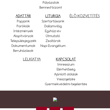
Pályázatok
Benned bízom!
ADATTÁR
LITURGIA
ÉLŐ KÖZVETÍTÉS
Papjaink
Szertartásaink
Parókiák
Dallamvilág
Intézmények
Egyházi év
Alapítványok
Útmutató
Településjegyzék
Zsoltárok
Dokumentumok
Napi Evangélium
Beruházások
LELKIATYA
KAPCSOLAT
Imresszum
Elérhetőség
Ajánlott oldalak
Visszajelzés
Gyermekvédelmi bejelentés