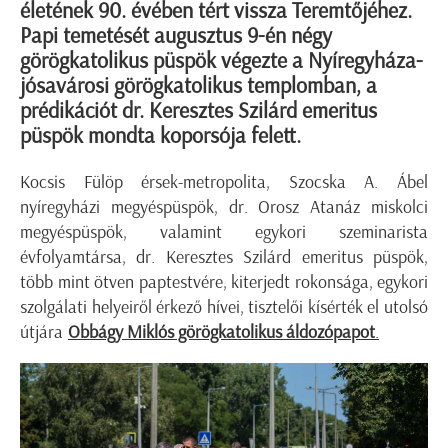
életének 90. évében tért vissza Teremtőjéhez.
Papi temetését augusztus 9-én négy
görögkatolikus püspök végezte a Nyíregyháza-
jósavárosi görögkatolikus templomban, a
prédikációt dr. Keresztes Szilárd emeritus
püspök mondta koporsója felett.
Kocsis Fülöp érsek-metropolita, Szocska A. Ábel
nyíregyházi megyéspüspök, dr. Orosz Atanáz miskolci
megyéspüspök, valamint egykori szeminarista
évfolyamtársa, dr. Keresztes Szilárd emeritus püspök,
több mint ötven paptestvére, kiterjedt rokonsága, egykori
szolgálati helyeiről érkező hívei, tisztelői kísérték el utolsó
útjára
Obbágy Miklós görögkatolikus áldozópapot
.