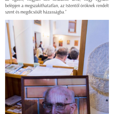
belépjen a megszakíthatatlan, az Istentől öröknek rendelt
szent és megdicsőült házasságba.”