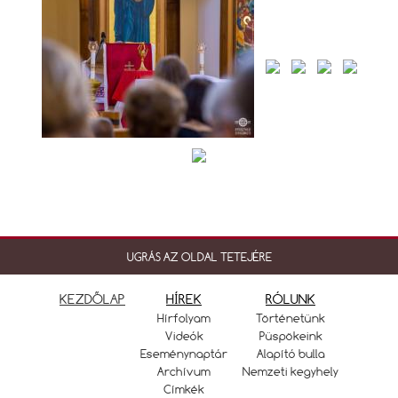
UGRÁS AZ OLDAL TETEJÉRE
KEZDŐLAP
HÍREK
RÓLUNK
Hírfolyam
Történetünk
Videók
Püspökeink
Eseménynaptár
Alapító bulla
Archívum
Nemzeti kegyhely
Címkék