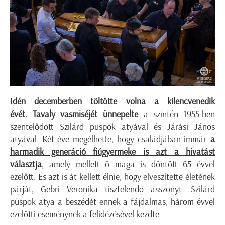
Idén decemberben töltötte volna a kilencvenedik
évét.
Tavaly vasmiséjét ünnepelte
a szintén 1955-ben
szentelődött Szilárd püspök atyával és Járási János
atyával. Két éve megélhette, hogy családjában immár
a
harmadik generáció fiúgyermeke is azt a hivatást
választja
, amely mellett ő maga is döntött 65 évvel
ezelőtt. És azt is át kellett élnie, hogy elveszítette életének
párját, Gebri Veronika tisztelendő asszonyt. Szilárd
püspök atya a beszédét ennek a fájdalmas, három évvel
ezelőtti eseménynek a felidézésével kezdte.