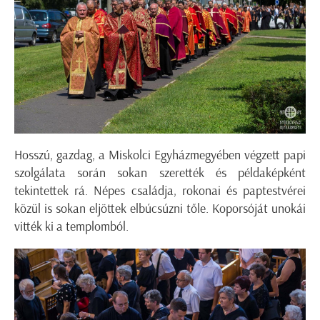
Hosszú, gazdag, a Miskolci Egyházmegyében végzett papi
szolgálata során sokan szerették és példaképként
tekintettek rá. Népes családja, rokonai és paptestvérei
közül is sokan eljöttek elbúcsúzni tőle. Koporsóját unokái
vitték ki a templomból.