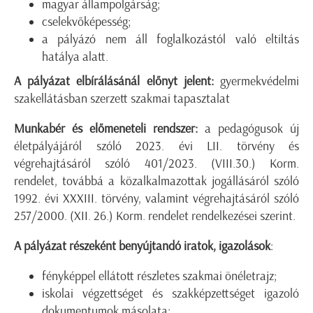
magyar állampolgárság;
cselekvőképesség;
a pályázó nem áll foglalkozástól való eltiltás
hatálya alatt.
A pályázat elbírálásánál előnyt jelent:
gyermekvédelmi
szakellátásban szerzett szakmai tapasztalat
Munkabér és előmeneteli rendszer:
a pedagógusok új
életpályájáról szóló 2023. évi LII. törvény és
végrehajtásáról szóló 401/2023. (VIII.30.) Korm.
rendelet, továbbá a közalkalmazottak jogállásáról szóló
1992. évi XXXIII. törvény, valamint végrehajtásáról szóló
257/2000. (XII. 26.) Korm. rendelet rendelkezései szerint.
A pályázat részeként benyújtandó iratok, igazolások
:
fényképpel ellátott részletes szakmai önéletrajz;
iskolai végzettséget és szakképzettséget igazoló
dokumentumok másolata;