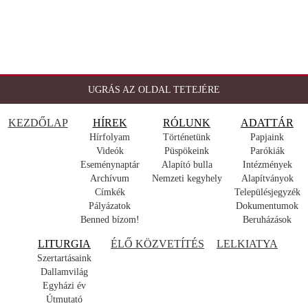
UGRÁS AZ OLDAL TETEJÉRE
KEZDŐLAP
HÍREK
RÓLUNK
ADATTÁR
Hírfolyam
Történetünk
Papjaink
Videók
Püspökeink
Parókiák
Eseménynaptár
Alapító bulla
Intézmények
Archívum
Nemzeti kegyhely
Alapítványok
Címkék
Településjegyzék
Pályázatok
Dokumentumok
Benned bízom!
Beruházások
LITURGIA
ÉLŐ KÖZVETÍTÉS
LELKIATYA
Szertartásaink
Dallamvilág
Egyházi év
Útmutató