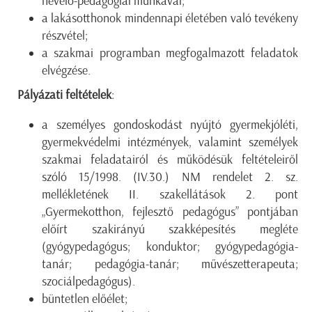
nevelő-pedagógiai munkával;
a lakásotthonok mindennapi életében való tevékeny
részvétel;
a szakmai programban megfogalmazott feladatok
elvégzése.
Pályázati feltételek
:
a személyes gondoskodást nyújtó gyermekjóléti,
gyermekvédelmi intézmények, valamint személyek
szakmai feladatairól és működésük feltételeiről
szóló 15/1998. (IV.30.) NM rendelet 2. sz.
mellékletének II. szakellátások 2. pont
„Gyermekotthon, fejlesztő pedagógus” pontjában
előírt szakirányú szakképesítés megléte
(gyógypedagógus; konduktor; gyógypedagógia-
tanár; pedagógia-tanár; művészetterapeuta;
szociálpedagógus).
büntetlen előélet;