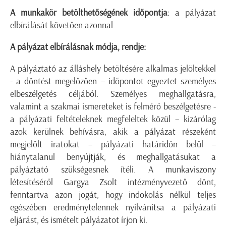
A munkakör betölthetőségének időpontja
: a pályázat
elbírálását követően azonnal.
A pályázat elbírálásnak módja, rendje:
A pályáztató az álláshely betöltésére alkalmas jelöltekkel
- a döntést megelőzően – időpontot egyeztet személyes
elbeszélgetés céljából. Személyes meghallgatásra,
valamint a szakmai ismereteket is felmérő beszélgetésre -
a pályázati feltételeknek megfeleltek közül – kizárólag
azok kerülnek behívásra, akik a pályázat részeként
megjelölt iratokat – pályázati határidőn belül –
hiánytalanul benyújtják, és meghallgatásukat a
pályáztató szükségesnek ítéli. A munkaviszony
létesítéséről Gargya Zsolt intézményvezető dönt,
fenntartva azon jogát, hogy indokolás nélkül teljes
egészében eredménytelennek nyilvánítsa a pályázati
eljárást, és ismételt pályázatot írjon ki.