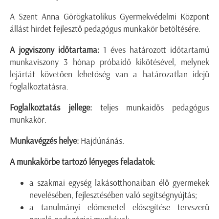
A Szent Anna Görögkatolikus Gyermekvédelmi Központ
állást hirdet fejlesztő pedagógus munkakör betöltésére.
A jogviszony időtartama:
1 éves határozott időtartamú
munkaviszony 3 hónap próbaidő kikötésével, melynek
lejártát követően lehetőség van a határozatlan idejű
foglalkoztatásra.
Foglalkoztatás jellege:
teljes munkaidős pedagógus
munkakör.
Munkavégzés helye:
Hajdúnánás.
A munkakörbe tartozó lényeges feladatok
:
a szakmai egység lakásotthonaiban élő gyermekek
nevelésében, fejlesztésében való segítségnyújtás;
a tanulmányi előmenetel elősegítése tervszerű