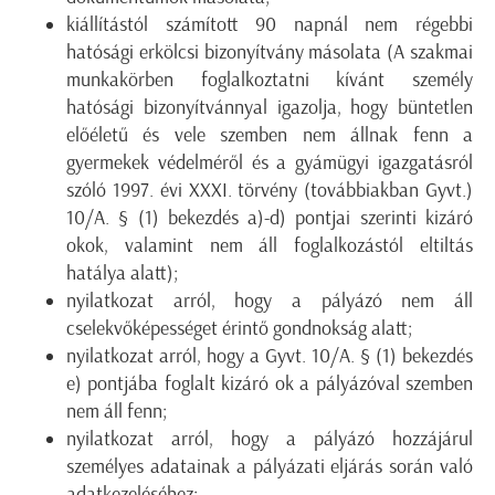
kiállítástól számított 90 napnál nem régebbi
hatósági erkölcsi bizonyítvány másolata (A szakmai
munkakörben foglalkoztatni kívánt személy
hatósági bizonyítvánnyal igazolja, hogy büntetlen
előéletű és vele szemben nem állnak fenn a
gyermekek védelméről és a gyámügyi igazgatásról
szóló 1997. évi XXXI. törvény (továbbiakban Gyvt.)
10/A. § (1) bekezdés a)-d) pontjai szerinti kizáró
okok, valamint nem áll foglalkozástól eltiltás
hatálya alatt);
nyilatkozat arról, hogy a pályázó nem áll
cselekvőképességet érintő gondnokság alatt;
nyilatkozat arról, hogy a Gyvt. 10/A. § (1) bekezdés
e) pontjába foglalt kizáró ok a pályázóval szemben
nem áll fenn;
nyilatkozat arról, hogy a pályázó hozzájárul
személyes adatainak a pályázati eljárás során való
adatkezeléséhez;