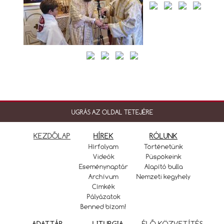
UGRÁS AZ OLDAL TETEJÉRE
KEZDŐLAP
HÍREK
RÓLUNK
Hírfolyam
Történetünk
Videók
Püspökeink
Eseménynaptár
Alapító bulla
Archívum
Nemzeti kegyhely
Címkék
Pályázatok
Benned bízom!
ADATTÁR
LITURGIA
ÉLŐ KÖZVETÍTÉS