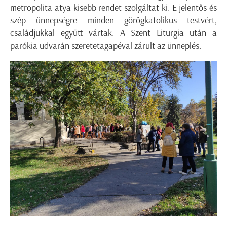
metropolita atya kisebb rendet szolgáltat ki. E jelentős és
szép ünnepségre minden görögkatolikus testvért,
családjukkal együtt vártak. A Szent Liturgia után a
parókia udvarán szeretetagapéval zárult az ünneplés.