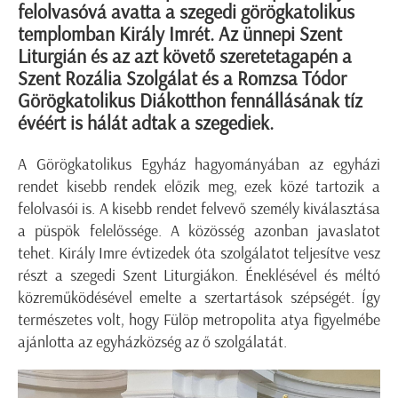
felolvasóvá avatta a szegedi görögkatolikus
templomban Király Imrét. Az ünnepi Szent
Liturgián és az azt követő szeretetagapén a
Szent Rozália Szolgálat és a Romzsa Tódor
Görögkatolikus Diákotthon fennállásának tíz
évéért is hálát adtak a szegediek.
A Görögkatolikus Egyház hagyományában az egyházi
rendet kisebb rendek előzik meg, ezek közé tartozik a
felolvasói is. A kisebb rendet felvevő személy kiválasztása
a püspök felelőssége. A közösség azonban javaslatot
tehet. Király Imre évtizedek óta szolgálatot teljesítve vesz
részt a szegedi Szent Liturgiákon. Éneklésével és méltó
közreműködésével emelte a szertartások szépségét. Így
természetes volt, hogy Fülöp metropolita atya figyelmébe
ajánlotta az egyházközség az ő szolgálatát.