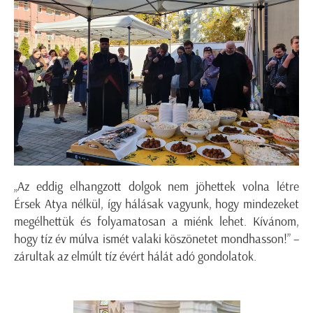
„Az eddig elhangzott dolgok nem jöhettek volna létre
Érsek Atya nélkül, így hálásak vagyunk, hogy mindezeket
megélhettük és folyamatosan a miénk lehet. Kívánom,
hogy tíz év múlva ismét valaki köszönetet mondhasson!” –
zárultak az elmúlt tíz évért hálát adó gondolatok.