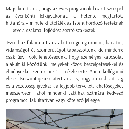
Majd kitért arra, hogy az éves programok között szerepel
az évenkénti lelkigyakorlat, a hetente megtartott
hittanóra – mint lelki táplálék az Istent hordozó testeknek
– illetve a szakmai fejlődést segítő szakestek.
„Ezen ház falaira a tíz év alatt rengeteg örömöt, bánatot,
vidámságot és szomorúságot tapasztottunk, de minderre
csak úgy volt lehetőségünk, hogy személyes kapcsolat
alakult ki közöttünk, melyeket közös beszélgetésekkel és
élményekkel szereztünk.” – részletezte Anna kollégiumi
életet. Köszöntőjében kitért arra is, hogy a diákbizottság
és a vezetőség igyekszik a legjobb terveket, lehetőségeket
megszervezni, ahol mindenki találhat számára kedvező
programot, fakultatívan vagy kötelező jelleggel.