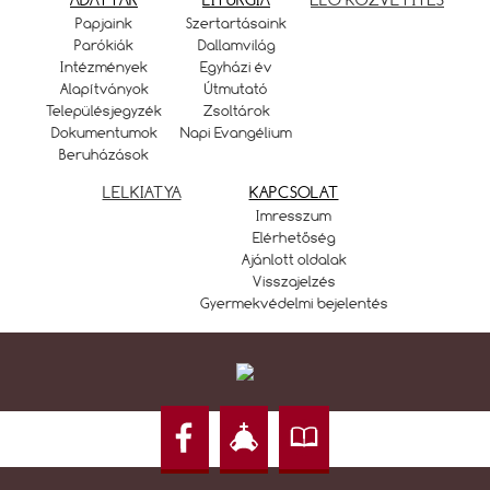
Papjaink
Szertartásaink
Parókiák
Dallamvilág
Intézmények
Egyházi év
Alapítványok
Útmutató
Településjegyzék
Zsoltárok
Dokumentumok
Napi Evangélium
Beruházások
LELKIATYA
KAPCSOLAT
Imresszum
Elérhetőség
Ajánlott oldalak
Visszajelzés
Gyermekvédelmi bejelentés