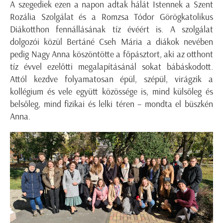
A szegediek ezen a napon adtak hálát Istennek a Szent
Rozália Szolgálat és a Romzsa Tódor Görögkatolikus
Diákotthon fennállásának tíz évéért is. A szolgálat
dolgozói közül Bertáné Cseh Mária a diákok nevében
pedig Nagy Anna köszöntötte a főpásztort, aki az otthont
tíz évvel ezelőtti megalapításánál sokat bábáskodott.
Attól kezdve folyamatosan épül, szépül, virágzik a
kollégium és vele együtt közössége is, mind külsőleg és
belsőleg, mind fizikai és lelki téren – mondta el büszkén
Anna.