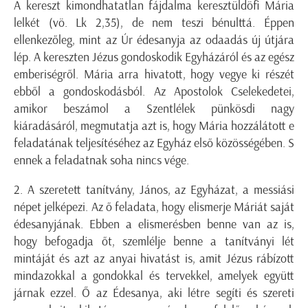
A kereszt kimondhatatlan fájdalma keresztüldöfi Mária
lelkét (vö. Lk 2,35), de nem teszi bénulttá. Éppen
ellenkezőleg, mint az Úr édesanyja az odaadás új útjára
lép. A kereszten Jézus gondoskodik Egyházáról és az egész
emberiségről. Mária arra hivatott, hogy vegye ki részét
ebből a gondoskodásból. Az Apostolok Cselekedetei,
amikor beszámol a Szentlélek pünkösdi nagy
kiáradásáról, megmutatja azt is, hogy Mária hozzálátott e
feladatának teljesítéséhez az Egyház első közösségében. S
ennek a feladatnak soha nincs vége.
2. A szeretett tanítvány, János, az Egyházat, a messiási
népet jelképezi. Az ő feladata, hogy elismerje Máriát saját
édesanyjának. Ebben a elismerésben benne van az is,
hogy befogadja őt, szemlélje benne a tanítványi lét
mintáját és azt az anyai hivatást is, amit Jézus rábízott
mindazokkal a gondokkal és tervekkel, amelyek együtt
járnak ezzel. Ő az Édesanya, aki létre segíti és szereti