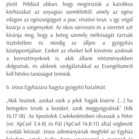
jövőt. Például abban, hogy megőrizzük a katolikus
kórházakat az anyagias szemlélettől, amely az egész
világon az egészségügyet a piac részévé teszi, s így végül
kizárja a szegényeket. Az okos szervezés és a szeretet azt
kívánja meg, hogy a beteg személy méltóságát tartsák
tiszteletben és mindig ez álljon a gyógyítás
középpontjában. Ezeket az elveket kell követnie azoknak
a keresztényeknek is, akik állami intézményekben
dolgoznak, és akiknek szolgálatukkal az Evangéliumról
kell hiteles tanúságot tenniük.
6. Jézus Egyházára hagyta gyógyító hatalmát:
„Akik hisznek, azokat ezek a jelek fogják kísérni: […] ha
betegekre teszik a kezüket, azok meggyógyulnak” (Mk
16,17-18). Az Apostolok Cselekedeteiben olvassuk a Péter
(vö. ApCsel 3,4-8) és Pál (ApCsel 14,8-11) által végbevitt
csodák leírását. Jézus adományának megfelel az Egyház