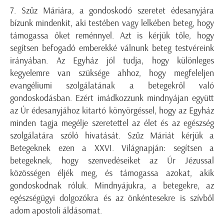
7. Szűz Máriára, a gondoskodó szeretet édesanyjára
bízunk mindenkit, aki testében vagy lelkében beteg, hogy
támogassa őket reménnyel. Azt is kérjük tőle, hogy
segítsen befogadó emberekké válnunk beteg testvéreink
irányában. Az Egyház jól tudja, hogy különleges
kegyelemre van szüksége ahhoz, hogy megfeleljen
evangéliumi szolgálatának a betegekről való
gondoskodásban. Ezért imádkozzunk mindnyájan együtt
az Úr édesanyjához kitartó könyörgéssel, hogy az Egyház
minden tagja megélje szeretettel az élet és az egészség
szolgálatára szóló hivatását. Szűz Máriát kérjük a
Betegeknek ezen a XXVI. Világnapján: segítsen a
betegeknek, hogy szenvedéseiket az Úr Jézussal
közösségen éljék meg, és támogassa azokat, akik
gondoskodnak róluk. Mindnyájukra, a betegekre, az
egészségügyi dolgozókra és az önkéntesekre is szívből
adom apostoli áldásomat.