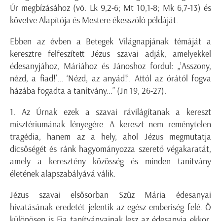
Úr megbízásához (vö. Lk 9,2-6; Mt 10,1-8; Mk 6,7-13) és
követve Alapítója és Mestere ékesszóló példáját.
Ebben az évben a Betegek Világnapjának témáját a
keresztre felfeszített Jézus szavai adják, amelyekkel
édesanyjához, Máriához és Jánoshoz fordul: „’Asszony,
nézd, a fiad!’... ‘Nézd, az anyád!’. Attól az órától fogva
házába fogadta a tanítvány...” (Jn 19, 26-27).
1. Az Úrnak ezek a szavai rávilágítanak a kereszt
misztériumának lényegére. A kereszt nem reménytelen
tragédia, hanem az a hely, ahol Jézus megmutatja
dicsőségét és ránk hagyományozza szerető végakaratát,
amely a keresztény közösség és minden tanítvány
életének alapszabályává válik.
Jézus szavai elsősorban Szűz Mária édesanyai
hivatásának eredetét jelentik az egész emberiség felé. Ő
különösen is Fia tanítványainak lesz az édesanyja ekkor,