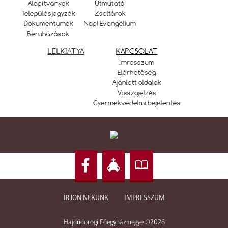
Alapítványok
Útmutató
Településjegyzék
Zsoltárok
Dokumentumok
Napi Evangélium
Beruházások
LELKIATYA
KAPCSOLAT
Imresszum
Elérhetőség
Ajánlott oldalak
Visszajelzés
Gyermekvédelmi bejelentés
ÍRJON NEKÜNK
IMPRESSZUM
Hajdúdorogi Főegyházmegye ©2026