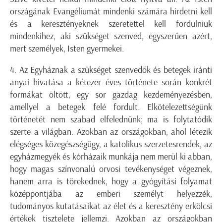
országának Evangéliumát mindenki számára hirdetni kell
és a keresztényeknek szeretettel kell fordulniuk
mindenkihez, aki szükséget szenved, egyszerűen azért,
mert személyek, Isten gyermekei.
4. Az Egyháznak a szükséget szenvedők és betegek iránti
anyai hivatása a kétezer éves története során konkrét
formákat öltött, egy sor gazdag kezdeményezésben,
amellyel a betegek felé fordult. Elkötelezettségünk
történetét nem szabad elfelednünk; ma is folytatódik
szerte a világban. Azokban az országokban, ahol létezik
elégséges közegészségügy, a katolikus szerzetesrendek, az
egyházmegyék és kórházaik munkája nem merül ki abban,
hogy magas színvonalú orvosi tevékenységet végeznek,
hanem arra is törekednek, hogy a gyógyítási folyamat
középpontjába az emberi személyt helyezzék,
tudományos kutatásaikat az élet és a keresztény erkölcsi
értékek tisztelete jellemzi. Azokban az országokban