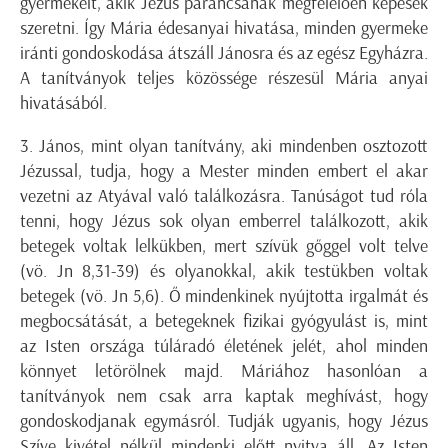
gyermekeit, akik Jézus parancsának megfelelően képesek
szeretni. Így Mária édesanyai hivatása, minden gyermeke
iránti gondoskodása átszáll Jánosra és az egész Egyházra.
A tanítványok teljes közössége részesül Mária anyai
hivatásából.
3. János, mint olyan tanítvány, aki mindenben osztozott
Jézussal, tudja, hogy a Mester minden embert el akar
vezetni az Atyával való találkozásra. Tanúságot tud róla
tenni, hogy Jézus sok olyan emberrel találkozott, akik
betegek voltak lelkükben, mert szívük gőggel volt telve
(vö. Jn 8,31-39) és olyanokkal, akik testükben voltak
betegek (vö. Jn 5,6). Ő mindenkinek nyújtotta irgalmát és
megbocsátását, a betegeknek fizikai gyógyulást is, mint
az Isten országa túláradó életének jelét, ahol minden
könnyet letörölnek majd. Máriához hasonlóan a
tanítványok nem csak arra kaptak meghívást, hogy
gondoskodjanak egymásról. Tudják ugyanis, hogy Jézus
Szíve kivétel nélkül mindenki előtt nyitva áll. Az Isten