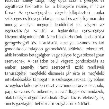
feladata, amely tudja, hogy ugyanazzal a gyengéd és
együttérző tekintettel kell a betegekre néznie, mint az
Úrnak. Az egészségügyben végzett lelkipásztori munka
szükséges és lényegi feladat marad és az is fog maradni
mindig, amelyet megújult lendülettel kell végezni az
egyházközségi szinttől a legkiválóbb egészségügyi
központokig mindenütt. Nem feledkezhetünk itt el arról a
gyengédségről és kitartásról, amellyel számos család
gondoskodik tulajdon gyermekéről, szüleiről, rokonairól,
akik krónikus betegségben vagy súlyos fogyatékosságban
szenvednek. A családon belül végzett gondoskodás az
emberi személy iránti szeretetről szóló rendkívüli
tanúságtétel, megfelelő elismerés jár érte és megfelelő
intézkedésekkel támogatni is szükséges azokat. Így ebben
az egyházi küldetésben részt vesz minden orvos és ápoló,
pap, szerzetes és önkéntes, a családtagok és mindazok,
akik betegekről gondoskodnak. Olyan közös felelősség ez,
amely gazdagítja hétköznapi szolgálatunk értékét.