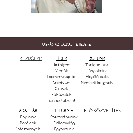
UGRÁS AZ OLDAL TETEJÉRE
KEZDŐLAP
HÍREK
RÓLUNK
Hírfolyam
Történetünk
Videók
Püspökeink
Eseménynaptár
Alapító bulla
Archívum
Nemzeti kegyhely
Címkék
Pályázatok
Benned bízom!
ADATTÁR
LITURGIA
ÉLŐ KÖZVETÍTÉS
Papjaink
Szertartásaink
Parókiák
Dallamvilág
Intézmények
Egyházi év