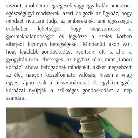
viszont, ahol nem elégségesek vagy egyáltalán nincsenek
egészségügyi rendszerek, azért dolgozik az Egyház, hogy
mindazt nyújtani tudja az embereknek, ami egészségük
érdekében lehetséges, hogy megszüntesse a
gyermekhalandóságot és legyőzze a széles körben
elterjedt bizonyos betegségeket. Mindenütt azon van,
hogy legalább gondoskodást nyújtson, ott is, ahol a
gyógyítás nem lehetséges. Az Egyház képe, mint „tábori
kórház”, ahova befogadnak mindenkit, akiket megsebzett
az élet, nagyon kézzelfogható valóság, hiszen a világ
egyes tájain csak a misszionáriusok és egyházmegyék
kórházai nyújtják a szükséges gondoskodást a nép
számára.