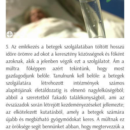
5. Az emlékezés a betegek szolgálatában töltött hosszú
időre örömre ad okot a keresztény közösségnek és főként
azoknak, akik a jelenben végzik ezt a szolgálatot. Ám a
múltra főképpen azért tekintünk, hogy most
gazdagodjunk belőle. Tanulnunk kell belőle: a betegek
szolgálatára létrehozott intézmények számos
alapítójának életáldozatig is elmenő nagylelkűségéből;
abból a szeretetből fakadó találékonyságból, ami az
évszázadok során létrejött kezdeményezéseket jellemezte;
az elkötelezett kutatásból, amely a betegek számára
újabb és megbízható gyógymódokat keres. A múltnak ez
az öröksége segít bennünket abban, hogy megtervezzük a