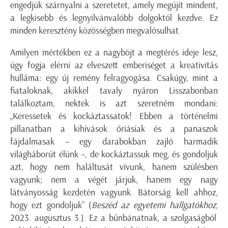
engedjük szárnyalni a szeretetet, amely megújít mindent,
a legkisebb és legnyilvánvalóbb dolgoktól kezdve. Ez
minden keresztény közösségben megvalósulhat.
Amilyen mértékben ez a nagyböjt a megtérés ideje lesz,
úgy fogja elérni az elveszett emberiséget a kreativitás
hulláma: egy új remény felragyogása. Csakúgy, mint a
fiataloknak, akikkel tavaly nyáron Lisszabonban
találkoztam, nektek is azt szeretném mondani:
„Keressetek és kockáztassatok! Ebben a történelmi
pillanatban a kihívások óriásiak és a panaszok
fájdalmasak – egy darabokban zajló harmadik
világháborút élünk –, de kockáztassuk meg, és gondoljuk
azt, hogy nem haláltusát vívunk, hanem szülésben
vagyunk; nem a végét járjuk, hanem egy nagy
látványosság kezdetén vagyunk. Bátorság kell ahhoz,
hogy ezt gondoljuk” (
Beszéd az egyetemi hallgatókhoz,
2023. augusztus 3.). Ez a bűnbánatnak, a szolgaságból