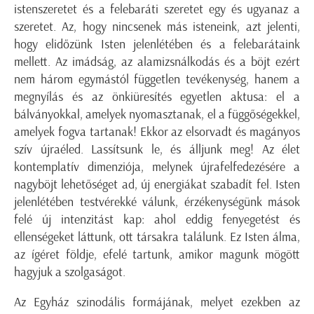
istenszeretet és a felebaráti szeretet egy és ugyanaz a
szeretet. Az, hogy nincsenek más isteneink, azt jelenti,
hogy elidőzünk Isten jelenlétében és a felebarátaink
mellett. Az imádság, az alamizsnálkodás és a böjt ezért
nem három egymástól független tevékenység, hanem a
megnyílás és az önkiüresítés egyetlen aktusa: el a
bálványokkal, amelyek nyomasztanak, el a függőségekkel,
amelyek fogva tartanak! Ekkor az elsorvadt és magányos
szív újraéled. Lassítsunk le, és álljunk meg! Az élet
kontemplatív dimenziója, melynek újrafelfedezésére a
nagyböjt lehetőséget ad, új energiákat szabadít fel. Isten
jelenlétében testvérekké válunk, érzékenységünk mások
felé új intenzitást kap: ahol eddig fenyegetést és
ellenségeket láttunk, ott társakra találunk. Ez Isten álma,
az ígéret földje, efelé tartunk, amikor magunk mögött
hagyjuk a szolgaságot.
Az Egyház szinodális formájának, melyet ezekben az