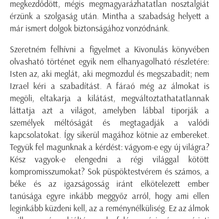
megkezdődött, mégis megmagyarázhatatlan nosztalgiát
érzünk a szolgaság után. Mintha a szabadság helyett a
már ismert dolgok biztonságához vonzódnánk.
Szeretném felhívni a figyelmet a Kivonulás könyvében
olvasható történet egyik nem elhanyagolható részletére:
Isten az, aki meglát, aki megmozdul és megszabadít; nem
Izrael kéri a szabadítást. A fáraó még az álmokat is
megöli, eltakarja a kilátást, megváltoztathatatlannak
láttatja azt a világot, amelyben lábbal tiporják a
személyek méltóságát és megtagadják a valódi
kapcsolatokat. Így sikerül magához kötnie az embereket.
Tegyük fel magunknak a kérdést: vágyom-e egy új világra?
Kész vagyok-e elengedni a régi világgal kötött
kompromisszumokat? Sok püspöktestvérem és számos, a
béke és az igazságosság iránt elkötelezett ember
tanúsága egyre inkább meggyőz arról, hogy ami ellen
leginkább küzdeni kell, az a reménynélküliség. Ez az álmok