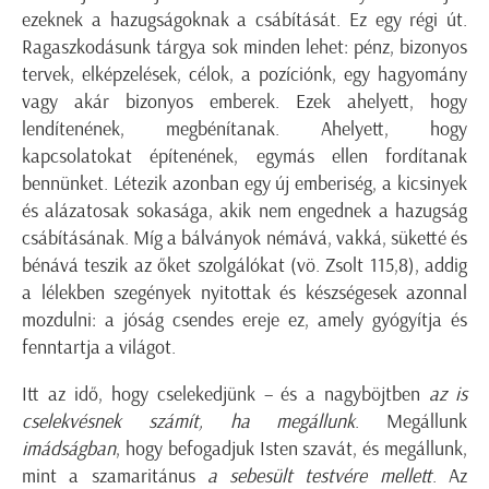
ezeknek a hazugságoknak a csábítását. Ez egy régi út.
Ragaszkodásunk tárgya sok minden lehet: pénz, bizonyos
tervek, elképzelések, célok, a pozíciónk, egy hagyomány
vagy akár bizonyos emberek. Ezek ahelyett, hogy
lendítenének, megbénítanak. Ahelyett, hogy
kapcsolatokat építenének, egymás ellen fordítanak
bennünket. Létezik azonban egy új emberiség, a kicsinyek
és alázatosak sokasága, akik nem engednek a hazugság
csábításának. Míg a bálványok némává, vakká, süketté és
bénává teszik az őket szolgálókat (vö. Zsolt 115,8), addig
a lélekben szegények nyitottak és készségesek azonnal
mozdulni: a jóság csendes ereje ez, amely gyógyítja és
fenntartja a világot.
Itt az idő, hogy cselekedjünk – és a nagyböjtben
az is
cselekvésnek számít, ha megállunk
. Megállunk
imádságban
, hogy befogadjuk Isten szavát, és megállunk,
mint a szamaritánus
a sebesült testvére mellett
. Az