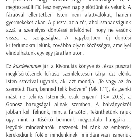
megtestesült Fiú lesz negyven napig előttünk és velünk. A
fáraóval ellentétben Isten nem alattvalókat, hanem
gyermekeket akar. A puszta az a tér, ahol szabadságunk
azzá a személyes döntéssé érlelődhet, hogy ne essünk
vissza a szolgaságba. A nagyböjtben új döntési
kritériumokra lelünk, továbbá olyan közösségre, amellyel
elindulhatunk egy egy járatlan úton.
Ez
küzdelemmel
jár: a Kivonulás könyve és Jézus pusztai
megkísértésének leírása szemléletesen tárja ezt elénk.
Isten szavával ugyanis, aki azt mondja: „Te vagy az én
szeretett Fiam, benned telik kedvem” (Mk 1,11), és „senki
mást ne tekints Istennek, csak engem” (Kiv 20,3), a
Gonosz hazugságai állnak szemben. A bálványoktól
jobban kell félnünk, mint a fáraótól. Tekinthetünk rájuk
úgy, mint a Kísértő bennünk megszólaló hangjára –
legyünk mindenhatók, nézzenek fel ránk az emberek,
kerekedjünk föléje mindenkinek: mindannyian ismerjük