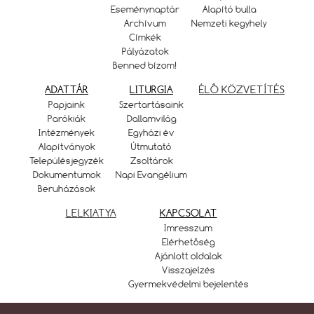
Eseménynaptár
Alapító bulla
Archívum
Nemzeti kegyhely
Címkék
Pályázatok
Benned bízom!
ADATTÁR
LITURGIA
ÉLŐ KÖZVETÍTÉS
Papjaink
Szertartásaink
Parókiák
Dallamvilág
Intézmények
Egyházi év
Alapítványok
Útmutató
Településjegyzék
Zsoltárok
Dokumentumok
Napi Evangélium
Beruházások
LELKIATYA
KAPCSOLAT
Imresszum
Elérhetőség
Ajánlott oldalak
Visszajelzés
Gyermekvédelmi bejelentés