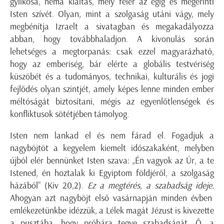
gyilkosa, néma kiáltás, mely felér az égig és megérinti
Isten szívét. Olyan, mint a szolgaság utáni vágy, mely
megbénítja Izraelt a sivatagban és megakadályozza
abban, hogy továbbhaladjon. A kivonulás során
lehetséges a megtorpanás: csak ezzel magyarázható,
hogy az emberiség, bár elérte a globális testvériség
küszöbét és a tudományos, technikai, kulturális és jogi
fejlődés olyan szintjét, amely képes lenne minden ember
méltóságát biztosítani, mégis az egyenlőtlenségek és
konfliktusok sötétjében támolyog.
Isten nem lankad el és nem fárad el. Fogadjuk a
nagyböjtöt a kegyelem kiemelt időszakaként, melyben
újból elér bennünket Isten szava:
„Én vagyok az Úr, a te
Istened, én hoztalak ki Egyiptom földjéről, a szolgaság
házából”
(Kiv 20,2).
Ez a megtérés, a szabadság ideje.
Ahogyan azt nagyböjt első vasárnapján minden évben
emlékezetünkbe idézzük, a Lélek magát Jézust is kivezette
a pusztába, hogy próbára tegye szabadságát. Ő, a