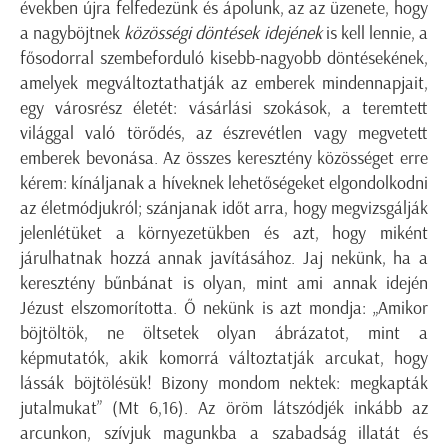
években újra felfedezünk és ápolunk, az az üzenete, hogy
a nagyböjtnek
közösségi döntések idejének
is kell lennie, a
fősodorral szembeforduló kisebb-nagyobb döntésekének,
amelyek megváltoztathatják az emberek mindennapjait,
egy városrész életét: vásárlási szokások, a teremtett
világgal való törődés, az észrevétlen vagy megvetett
emberek bevonása. Az összes keresztény közösséget erre
kérem: kínáljanak a híveknek lehetőségeket elgondolkodni
az életmódjukról; szánjanak időt arra, hogy megvizsgálják
jelenlétüket a környezetükben és azt, hogy miként
járulhatnak hozzá annak javításához. Jaj nekünk, ha a
keresztény bűnbánat is olyan, mint ami annak idején
Jézust elszomorította. Ő nekünk is azt mondja: „Amikor
böjtöltök, ne öltsetek olyan ábrázatot, mint a
képmutatók, akik komorrá változtatják arcukat, hogy
lássák böjtölésük! Bizony mondom nektek: megkapták
jutalmukat” (Mt 6,16). Az öröm látszódjék inkább az
arcunkon, szívjuk magunkba a szabadság illatát és