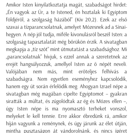
Amikor Isten kinyilatkoztatja magát, szabadságot hirdet:
„Én vagyok az Úr, a te Istened, én hoztalak ki Egyiptom
földjéről, a szolgaság házából” (Kiv 20,2). Ezek az első
szavai a tízparancsolatnak, amelyet Mózesnek ad a Sínai-
hegyen. A nép jól tudja, miféle kivonulásról beszél Isten: a
szolgaság tapasztalatát még bőrükön érzik. A sivatagban
megkapja a „tíz szót” mint útmutatást a szabadsághoz. Mi
„parancsolatnak” hívjuk, s ezzel annak a szeretetnek az
erejét hangsúlyozzuk, amellyel Isten az ő népét neveli.
Valójában nem más, mint erőteljes felhívás a
szabadságra. Nem egyetlen eseményhez kapcsolódik,
hanem egy út során érlelődik meg. Ahogyan Izrael népe a
sivatagban még magában cipelte Egyiptomot – gyakran
siratták a múltat, és zúgolódtak az ég és Mózes ellen –,
úgy Isten népe is ma nyomasztó terheket vonszol,
melyeket le kell tennie. Erre akkor ébredünk rá, amikor
híján vagyunk a reménynek, és úgy járunk az élet útján,
mintha pusztaságon át vándorolnánk, és nincs ígéret