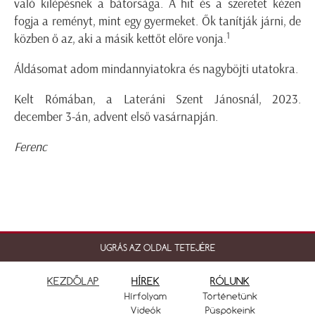
való kilépésnek a bátorsága. A hit és a szeretet kézen
fogja a reményt, mint egy gyermeket. Ők tanítják járni, de
1
közben ő az, aki a másik kettőt előre vonja.
Áldásomat adom mindannyiatokra és nagyböjti utatokra.
Kelt Rómában, a Lateráni Szent Jánosnál, 2023.
december 3-án, advent első vasárnapján.
Ferenc
UGRÁS AZ OLDAL TETEJÉRE
KEZDŐLAP
HÍREK
RÓLUNK
Hírfolyam
Történetünk
Videók
Püspökeink