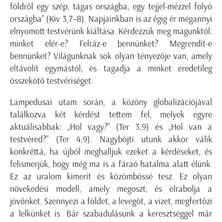
földről egy szép, tágas országba, egy tejjel-mézzel folyó
országba” (Kiv 3,7–8). Napjainkban is az égig ér megannyi
elnyomott testvérünk kiáltása. Kérdezzük meg magunktól:
minket elér-e? Felráz-e bennünket? Megrendít-e
bennünket? Világunknak sok olyan tényezője van, amely
eltávolít egymástól, és tagadja a minket eredetileg
összekötő testvériséget.
Lampedusai utam során, a közöny globalizációjával
találkozva két kérdést tettem fel, melyek egyre
aktuálisabbak: „Hol vagy?” (Ter 3,9) és „Hol van a
testvéred?” (Ter 4,9). Nagyböjti utunk akkor válik
konkréttá, ha újból meghalljuk ezeket a kérdéseket, és
felismerjük, hogy még ma is a fáraó hatalma alatt élünk.
Ez az uralom kimerít és közömbössé tesz. Ez olyan
növekedési modell, amely megoszt, és elrabolja a
jövőnket. Szennyezi a földet, a levegőt, a vizet, megfertőzi
a lelkünket is. Bár szabadulásunk a keresztséggel már