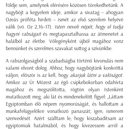
földje sem, amelynek elérésére közösen törekedhetünk. A
nagyböjt a kegyelem ideje, amikor a sivatag – ahogyan
Ozeás próféta hirdeti – ismét az első szerelem helyévé
válik (vö. Oz 2,16–17).
Isten neveli népét, hogy el tudja
hagyni rabságait
és megtapasztalhassa az átmenetet a
halálból az életbe. Vőlegényként újból magához vonz
bennünket és szerelmes szavakat suttog a szívünkbe.
A rabszolgaságból a szabadságba történő kivonulás nem
valami elvont dolog. Ahhoz, hogy nagyböjtünk konkréttá
váljon, először is az kell, hogy
akarjuk látni a valóságot
.
Amikor az Úr Mózest az égő csipkebokorban odahívta
magához és megszólította, rögtön olyan Istenként
mutatkozott meg, aki lát és mindenekelőtt figyel: „Láttam
Egyiptomban élő népem nyomorúságát, és hallottam a
munkafelügyelőkre vonatkozó panaszát; igen, ismerem
szenvedését. Azért szálltam le, hogy kiszabadítsam az
egyiptomiak hatalmából, és hogy kivezessem arról a