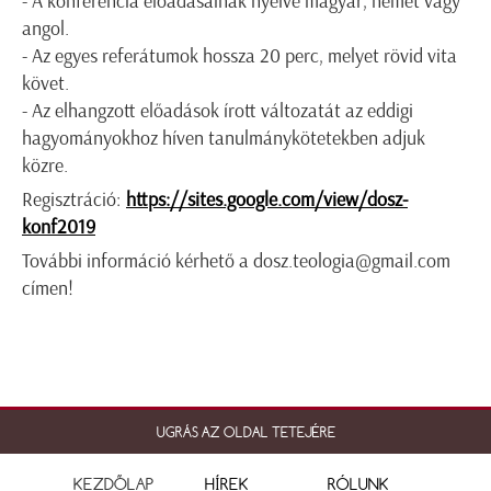
- A konferencia előadásainak nyelve magyar, német vagy
angol.
- Az egyes referátumok hossza 20 perc, melyet rövid vita
követ.
- Az elhangzott előadások írott változatát az eddigi
hagyományokhoz híven tanulmánykötetekben adjuk
közre.
Regisztráció:
https://sites.google.com/view/dosz-
konf2019
További információ kérhető a dosz.teologia@gmail.com
címen!
UGRÁS AZ OLDAL TETEJÉRE
KEZDŐLAP
HÍREK
RÓLUNK