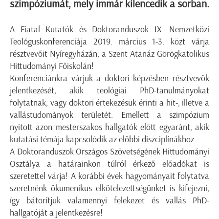
szimpóziumát, mely immár kilencedik a sorban.
A Fiatal Kutatók és Doktoranduszok IX. Nemzetközi
Teológuskonferenciája 2019. március 1-3. közt várja
résztvevőit Nyíregyházán, a Szent Atanáz Görögkatolikus
Hittudományi Főiskolán!
Konferenciánkra várjuk a doktori képzésben résztvevők
jelentkezését, akik teológiai PhD-tanulmányokat
folytatnak, vagy doktori értekezésük érinti a hit-, illetve a
vallástudományok területét. Emellett a szimpózium
nyitott azon mesterszakos hallgatók előtt egyaránt, akik
kutatási témája kapcsolódik az előbbi diszciplínákhoz.
A Doktoranduszok Országos Szövetségének Hittudományi
Osztálya a határainkon túlról érkező előadókat is
szeretettel várja! A korábbi évek hagyományait folytatva
szeretnénk ökumenikus elkötelezettségünket is kifejezni,
így bátorítjuk valamennyi felekezet és vallás PhD-
hallgatóját a jelentkezésre!