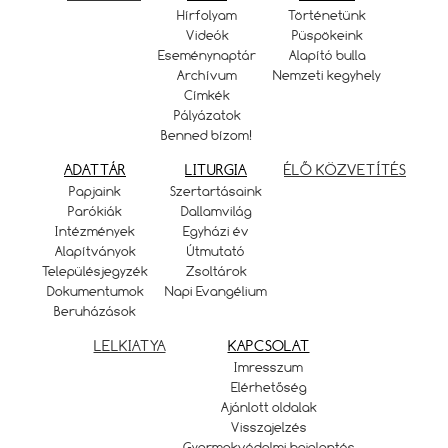
Hírfolyam
Történetünk
Videók
Püspökeink
Eseménynaptár
Alapító bulla
Archívum
Nemzeti kegyhely
Címkék
Pályázatok
Benned bízom!
ADATTÁR
LITURGIA
ÉLŐ KÖZVETÍTÉS
Papjaink
Szertartásaink
Parókiák
Dallamvilág
Intézmények
Egyházi év
Alapítványok
Útmutató
Településjegyzék
Zsoltárok
Dokumentumok
Napi Evangélium
Beruházások
LELKIATYA
KAPCSOLAT
Imresszum
Elérhetőség
Ajánlott oldalak
Visszajelzés
Gyermekvédelmi bejelentés