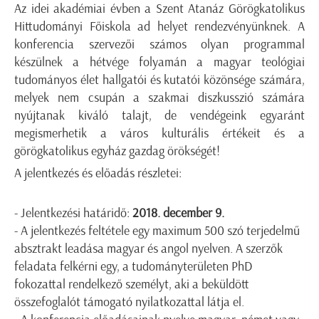
Az idei akadémiai évben a Szent Atanáz Görögkatolikus
Hittudományi Főiskola ad helyet rendezvényünknek. A
konferencia szervezői számos olyan programmal
készülnek a hétvége folyamán a magyar teológiai
tudományos élet hallgatói és kutatói közönsége számára,
melyek nem csupán a szakmai diszkusszió számára
nyújtanak kiváló talajt, de vendégeink egyaránt
megismerhetik a város kulturális értékeit és a
görögkatolikus egyház gazdag örökségét!
A jelentkezés és előadás részletei:
- Jelentkezési határidő:
2018. december 9.
- A jelentkezés feltétele egy maximum 500 szó terjedelmű
absztrakt leadása magyar és angol nyelven. A szerzők
feladata felkérni egy, a tudományterületen PhD
fokozattal rendelkező személyt, aki a beküldött
összefoglalót támogató nyilatkozattal látja el.