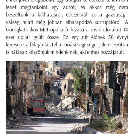
lehet megtankolni egy autót, és akkor még nem
beszéltünk a lakhatásról, étkezésről, és a gazdasági
válság miatt még jobban elharapódzó korrupcióról. A
Görögkatolikus Metropólia felhívására rövid idő alatt 14
ezer dollár gyűlt össze. Ez egy ott élőnek 38 évnyi
keresete, a felajánlás tehát óriási segítséget jelent. Ezúton
is hálásan köszönjük mindenkinek, aki ehhez hozzájárult!