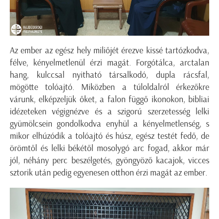
Az ember az egész hely miliőjét érezve kissé tartózkodva,
félve, kényelmetlenül érzi magát. Forgótálca, arctalan
hang, kulccsal nyitható társalkodó, dupla rácsfal,
mögötte tolóajtó. Miközben a túloldalról érkezőkre
várunk, elképzeljük őket, a falon függő ikonokon, bibliai
idézeteken végignézve és a szigorú szerzetesség lelki
gyümölcsein gondolkodva enyhül a kényelmetlenség, s
mikor elhúzódik a tolóajtó és húsz, egész testét fedő, de
örömtől és lelki békétől mosolygó arc fogad, akkor már
jól, néhány perc beszélgetés, gyöngyöző kacajok, vicces
sztorik után pedig egyenesen otthon érzi magát az ember.