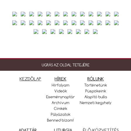
UGRÁS AZ OLDAL TETEJÉRE
KEZDŐLAP
HÍREK
RÓLUNK
Hírfolyam
Történetünk
Videók
Püspökeink
Eseménynaptár
Alapító bulla
Archívum
Nemzeti kegyhely
Címkék
Pályázatok
Benned bízom!
ADATTÁR
LITURGIA
ÉLŐ KÖZVETÍTÉS