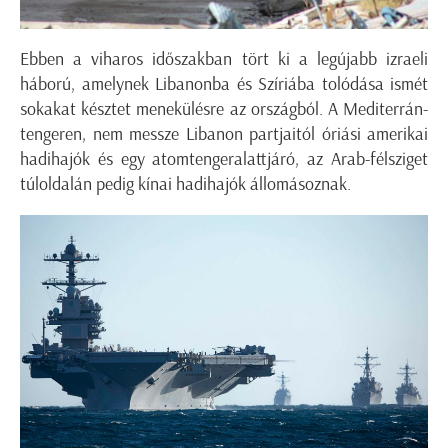
Ebben a viharos időszakban tört ki a legújabb izraeli
háború, amelynek Libanonba és Szíriába tolódása ismét
sokakat késztet menekülésre az országból. A Mediterrán-
tengeren, nem messze Libanon partjaitól óriási amerikai
hadihajók és egy atomtengeralattjáró, az Arab-félsziget
túloldalán pedig kínai hadihajók állomásoznak.