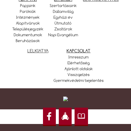
Papjaink
Szertartásaink
Parókiák
Dallamvilág
Intézmények
Egyházi év
Alapítványok
Útmutató
Településjegyzék
Zsoltárok
Dokumentumok
Napi Evangélium
Beruházások
LELKIATYA
KAPCSOLAT
Imresszum
Elérhetőség
Ajánlott oldalak
Visszajelzés
Gyermekvédelmi bejelentés