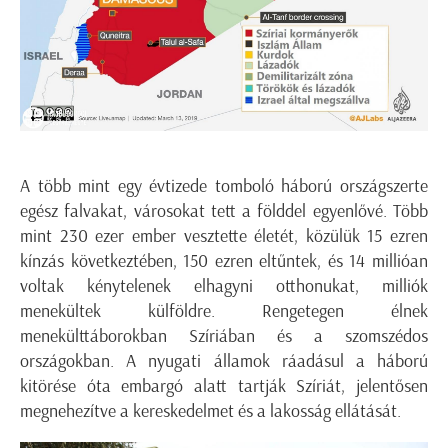
A több mint egy évtizede tomboló háború országszerte
egész falvakat, városokat tett a földdel egyenlővé. Több
mint 230 ezer ember vesztette életét, közülük 15 ezren
kínzás következtében, 150 ezren eltűntek, és 14 millióan
voltak kénytelenek elhagyni otthonukat, milliók
menekültek külföldre. Rengetegen élnek
menekülttáborokban Szíriában és a szomszédos
országokban. A nyugati államok ráadásul a háború
kitörése óta embargó alatt tartják Szíriát, jelentősen
megnehezítve a kereskedelmet és a lakosság ellátását.