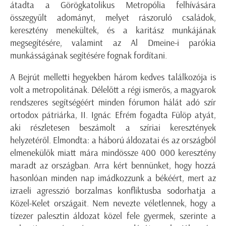
átadta a Görögkatolikus Metropólia felhívására
összegyűlt adományt, melyet rászoruló családok,
keresztény menekültek, és a karitász munkájának
megsegítésére, valamint az Al Dmeine-i parókia
munkásságának segítésére fognak fordítani.
A Bejrút melletti hegyekben három kedves találkozója is
volt a metropolitának. Délelőtt a régi ismerős, a magyarok
rendszeres segítségéért minden fórumon hálát adó szír
ortodox pátriárka, II. Ignác Efrém fogadta Fülöp atyát,
aki részletesen beszámolt a szíriai keresztények
helyzetéről. Elmondta: a háború áldozatai és az országból
elmenekülők miatt mára mindössze 400 000 keresztény
maradt az országban. Arra kért bennünket, hogy hozzá
hasonlóan minden nap imádkozzunk a békéért, mert az
izraeli agresszió borzalmas konfliktusba sodorhatja a
Közel-Kelet országait. Nem nevezte véletlennek, hogy a
tízezer palesztin áldozat közel fele gyermek, szerinte a