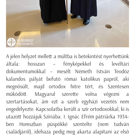
A jelen helyzet mellett a múltba is betekintést nyerhettünk
általa: hosszan – fényképekkel és levéltári
dokumentumokkal – mesélt Németh István Teodóz
kalandos pályát befutó római katolikus papról, aki
megnősült, majd ortodox hitre tért, és Szentesen
működött. Magyarul szerette volna végezni a
szertartásokat, ám ezt a szerb egyházi vezetés nem
engedélyezte. Kapcsolatba került a szír ortodoxokkal, ki is
utazott hozzájuk Szíriába. I. Ignác Efrém pátriárka 1934-
ben Homszban püspökké szentelte (nem tudván
családjáról), idehaza pedig meg akarta alapítani az első