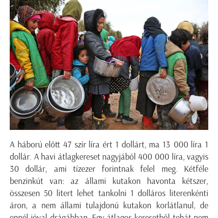
A háború előtt 47 szír líra ért 1 dollárt, ma 13 000 líra 1
dollár. A havi átlagkereset nagyjából 400 000 líra, vagyis
30 dollár, ami tízezer forintnak felel meg. Kétféle
benzinkút van: az állami kutakon havonta kétszer,
összesen 50 litert lehet tankolni 1 dolláros literenkénti
áron, a nem állami tulajdonú kutakon korlátlanul, de
ennél jóval drágábban. Egy átlagos keresetből tehát nem