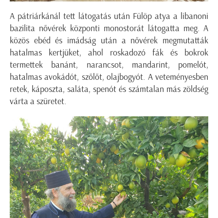
A pátriárkánál tett látogatás után Fülöp atya a libanoni
bazilita nővérek központi monostorát látogatta meg. A
közös ebéd és imádság után a nővérek megmutatták
hatalmas kertjüket, ahol roskadozó fák és bokrok
termettek banánt, narancsot, mandarint, pomelót,
hatalmas avokádót, szőlőt, olajbogyót. A veteményesben
retek, káposzta, saláta, spenót és számtalan más zöldség
várta a szüretet.