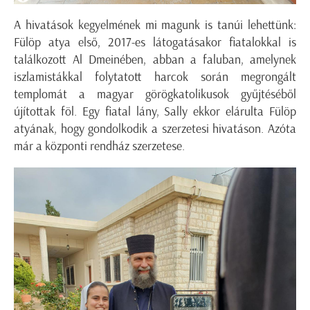
A hivatások kegyelmének mi magunk is tanúi lehettünk:
Fülöp atya első, 2017-es látogatásakor fiatalokkal is
találkozott Al Dmeinében, abban a faluban, amelynek
iszlamistákkal folytatott harcok során megrongált
templomát a magyar görögkatolikusok gyűjtéséből
újítottak föl. Egy fiatal lány, Sally ekkor elárulta Fülöp
atyának, hogy gondolkodik a szerzetesi hivatáson. Azóta
már a központi rendház szerzetese.