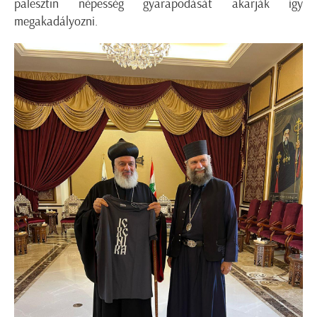
palesztin népesség gyarapodását akarják így
megakadályozni.