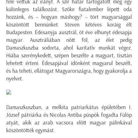
felé vettük az irányt. A szír határ tartogatott még egy
különleges találkozást. Szőke fiatalember lépett oda
hozzánk, és – hogyan máshogy? – tört magyarsággal
köszöntött bennünket. Steven kétéves koráig élt
Budapesten. Édesanyja ausztrál, öt éve elhunyt édesapja
magyar. Ausztráliában nőtt föl, az élet pedig
Damaszkuszba sodorta, ahol karitatív munkát végez.
Hiába szerénykedett, szépen beszélte a magyart, tisztán
lehetett érteni. Édesapjával időnként magyarul beszélt,
és ha teheti, ellátogat Magyarországra, hogy gyakorolja a
nyelvet.
Damaszkuszban, a melkita patriarkátus épületében I.
József pátriárka és Nicolas Antiba püspök fogadta Fülöp
atyát, akik az arab vacsora előtt magyar pálinkával
köszöntötték egymást.