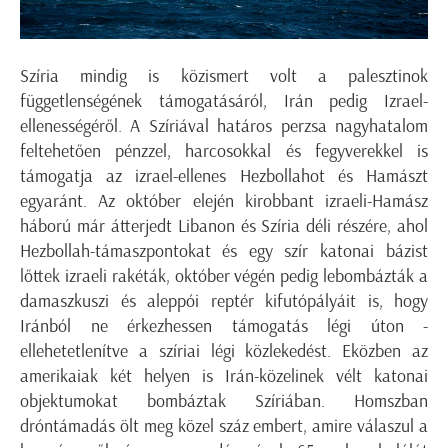
Szíria mindig is közismert volt a palesztinok
függetlenségének támogatásáról, Irán pedig Izrael-
ellenességéről. A Szíriával határos perzsa nagyhatalom
feltehetően pénzzel, harcosokkal és fegyverekkel is
támogatja az izrael-ellenes Hezbollahot és Hamászt
egyaránt. Az október elején kirobbant izraeli-Hamász
háború már átterjedt Libanon és Szíria déli részére, ahol
Hezbollah-támaszpontokat és egy szír katonai bázist
lőttek izraeli rakéták, október végén pedig lebombázták a
damaszkuszi és aleppói reptér kifutópályáit is, hogy
Iránból ne érkezhessen támogatás légi úton -
ellehetetlenítve a szíriai légi közlekedést. Eközben az
amerikaiak két helyen is Irán-közelinek vélt katonai
objektumokat bombáztak Szíriában. Homszban
dróntámadás ölt meg közel száz embert, amire válaszul a