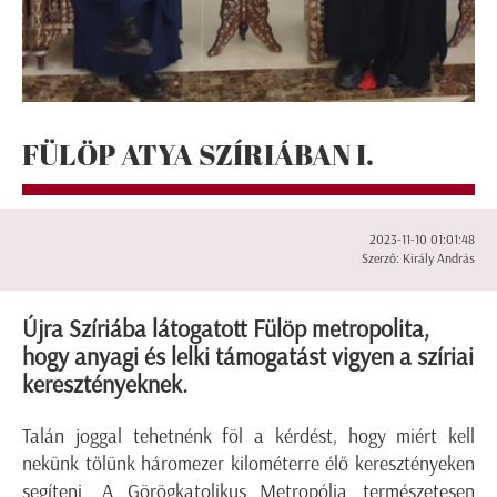
FÜLÖP ATYA SZÍRIÁBAN I.
2023-11-10 01:01:48
Szerző: Király András
Újra Szíriába látogatott Fülöp metropolita,
hogy anyagi és lelki támogatást vigyen a szíriai
keresztényeknek.
Talán joggal tehetnénk föl a kérdést, hogy miért kell
nekünk tőlünk háromezer kilométerre élő keresztényeken
segíteni. A Görögkatolikus Metropólia természetesen