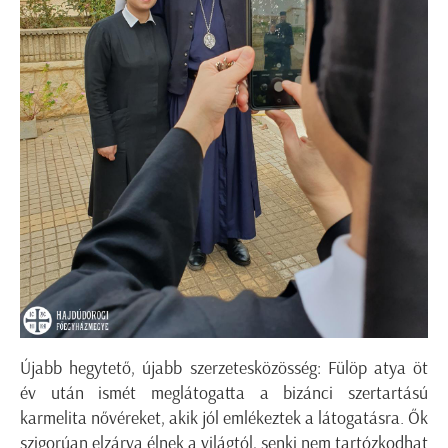
Újabb hegytető, újabb szerzetesközösség: Fülöp atya öt
év után ismét meglátogatta a bizánci szertartású
karmelita nővéreket, akik jól emlékeztek a látogatásra. Ők
szigorúan elzárva élnek a világtól, senki nem tartózkodhat