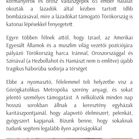
kormányerők és orosz vadászgépek 65 ember halálát
okozták a lázadók által kézben tartott Idlib
bombázásával, mire a lázadókat támogató Törökország is
katonai lépésekkel fenyegetett.
Egyre többen félnek attól, hogy Izrael, az Amerikai
Egyesült Államok és a muszlim világ vezetői pozíciójára
pályázó Törökország harca Iránnal, Oroszországgal és
Szíriával (a Hezbollahot és Hamászt nem is említve) újabb
tragikus háborúba sodorja a térséget.
Ebbe a nyomasztó, félelemmel teli helyzetbe visz a
Görögkatolikus Metropólia szerény anyagi, és sokat
jelentő személyes támogatást. A nélkülözők minden nap
hosszú sorokban állnak a keresztény egyházak
karitászpontjainál, hogy alapvető élelmiszert, pelenkát,
gyógyszert kapjanak. Bízunk benne, hogy sokaknak
tudunk segíteni legalább ilyen apróságokkal.