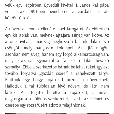
velük egy légtérben. Egyedüli kivétel II. János Pál pápa
volt , aki 1991-ben bemehetett a zárdába és ott
köszöntötte őket.
A nővéreket ennek ellenére lehet látogatni. Az előtérben
egy kis ablak van, melynek ajtajára zsineg van kötve. Az
ajtót kinyitva a madzag meghúzza a fal túloldalán lévő
csöngőt, mely hangosan kolompol. Az ajtó mögött
azonban nem üveg, hanem egy forgó alkalmatosság van,
mely eltakarja egymástól a fal két oldalán beszélő
személyt. Ebbe a szerkezetbe bármit be lehet rakni, így azt
tovább forgatva „gazdát cserél” a ráhelyezett tárgy.
Előttünk egy hölgy tojásokat hozott a nővéreknek.
Hallottuk a fal túloldalán lévő nővért, de látni nem
láttuk. A látogató betette a tojásokat, a nővér
megforgatta a különös szerkezetet, elvette az élelmet, és
cserébe egy rózsafűzért adott a felajánlónak.