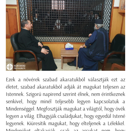
Ezek a nővérek szabad akaratukból választják ezt az
életet, szabad akaratukból adják át magukat teljesen az
Istennek. Szigorú napirend szerint élnek, nem érintkeznek
senkivel, hogy minél teljesebb legyen kapcsolatuk a
Mindenséggel. Megfosztják magukat a világtól, hogy övék
legyen a világ. Elhagyják családjukat, hogy egyedül Istené
legyenek. Kiüresítik magukat, hogy elteljenek a Lélekkel.
Mindenüket eltakarják, csak az arcukat nem, hogy