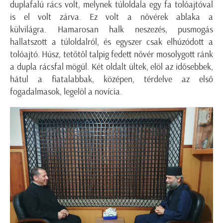
duplafalú rács volt, melynek túloldala egy fa tolóajtóval
is el volt zárva. Ez volt a nővérek ablaka a
külvilágra. Hamarosan halk neszezés, pusmogás
hallatszott a túloldalról, és egyszer csak elhúzódott a
tolóajtó. Húsz, tetőtől talpig fedett nővér mosolygott ránk
a dupla rácsfal mögül. Két oldalt ültek, elöl az idősebbek,
hátul a fiatalabbak, középen, térdelve az első
fogadalmasok, legelöl a novícia.