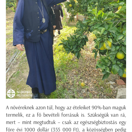
A nővéreknek azon túl, hogy az ételeiket 90%-ban maguk
termelik, ez a fő bevételi forrásuk is. Szükségük van rá,
mert – mint megtudtuk – csak az egészségbiztostás egy
főre évi 1000 dollár (355 000 Ft), a közösségben pedig