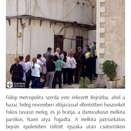
Fülöp metropolita szerda este érkezett Bejrútba, ahol a
hazai, hideg novemberi időjárással ellentétben huszonkét
fokos tavaszi meleg, és jó brátja, a damaszkuszi melkita
parókus, Naim atya fogadta. A melkita patriarkátus
bejrúti épületében töltött éjszaka után csütörtökön