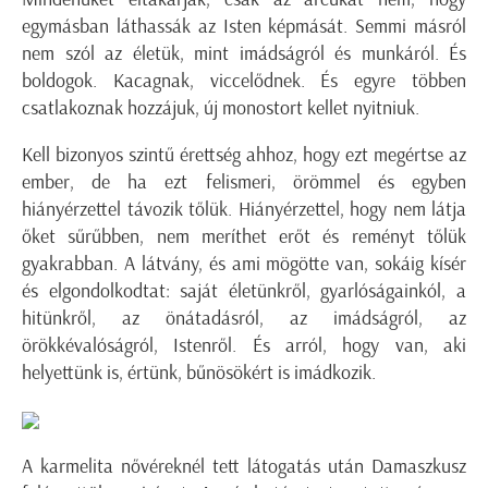
egymásban láthassák az Isten képmását. Semmi másról
nem szól az életük, mint imádságról és munkáról. És
boldogok. Kacagnak, viccelődnek. És egyre többen
csatlakoznak hozzájuk, új monostort kellet nyitniuk.
Kell bizonyos szintű érettség ahhoz, hogy ezt megértse az
ember, de ha ezt felismeri, örömmel és egyben
hiányérzettel távozik tőlük. Hiányérzettel, hogy nem látja
őket sűrűbben, nem meríthet erőt és reményt tőlük
gyakrabban. A látvány, és ami mögötte van, sokáig kísér
és elgondolkodtat: saját életünkről, gyarlóságainkól, a
hitünkről, az önátadásról, az imádságról, az
örökkévalóságról, Istenről. És arról, hogy van, aki
helyettünk is, értünk, bűnösökért is imádkozik.
A karmelita nővéreknél tett látogatás után Damaszkusz