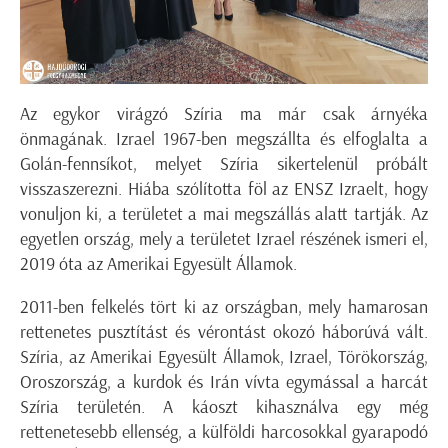
Az egykor virágzó Szíria ma már csak árnyéka
önmagának. Izrael 1967-ben megszállta és elfoglalta a
Golán-fennsíkot, melyet Szíria sikertelenül próbált
visszaszerezni. Hiába szólította föl az ENSZ Izraelt, hogy
vonuljon ki, a területet a mai megszállás alatt tartják. Az
egyetlen ország, mely a területet Izrael részének ismeri el,
2019 óta az Amerikai Egyesült Államok.
2011-ben felkelés tört ki az országban, mely hamarosan
rettenetes pusztítást és vérontást okozó háborúvá vált.
Szíria, az Amerikai Egyesült Államok, Izrael, Törökország,
Oroszország, a kurdok és Irán vívta egymással a harcát
Szíria területén. A káoszt kihasználva egy még
rettenetesebb ellenség, a külföldi harcosokkal gyarapodó