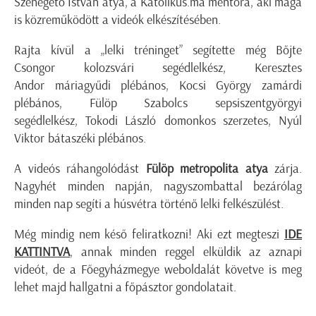
Szénégető István atya, a Katolikus.ma mentora, aki maga
is közreműködött a videók elkészítésében.
Rajta kívül a „lelki tréninget” segítette még Bőjte
Csongor kolozsvári segédlelkész, Keresztes
Andor máriagyűdi plébános, Kocsi György zamárdi
plébános, Fülöp Szabolcs sepsiszentgyörgyi
segédlelkész, Tokodi László domonkos szerzetes, Nyúl
Viktor bátaszéki plébános.
A videós ráhangolódást
Fülöp metropolita atya
zárja.
Nagyhét minden napján, nagyszombattal bezárólag
minden nap segíti a húsvétra történő lelki felkészülést.
Még mindig nem késő feliratkozni! Aki ezt megteszi
IDE
KATTINTVA
, annak minden reggel elküldik az aznapi
videót, de a Főegyházmegye weboldalát követve is meg
lehet majd hallgatni a főpásztor gondolatait.