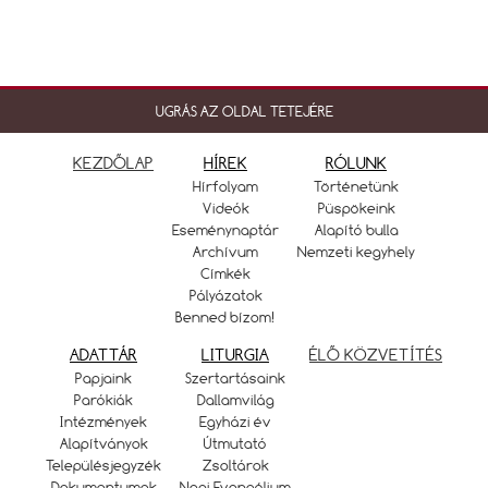
UGRÁS AZ OLDAL TETEJÉRE
KEZDŐLAP
HÍREK
RÓLUNK
Hírfolyam
Történetünk
Videók
Püspökeink
Eseménynaptár
Alapító bulla
Archívum
Nemzeti kegyhely
Címkék
Pályázatok
Benned bízom!
ADATTÁR
LITURGIA
ÉLŐ KÖZVETÍTÉS
Papjaink
Szertartásaink
Parókiák
Dallamvilág
Intézmények
Egyházi év
Alapítványok
Útmutató
Településjegyzék
Zsoltárok
Dokumentumok
Napi Evangélium