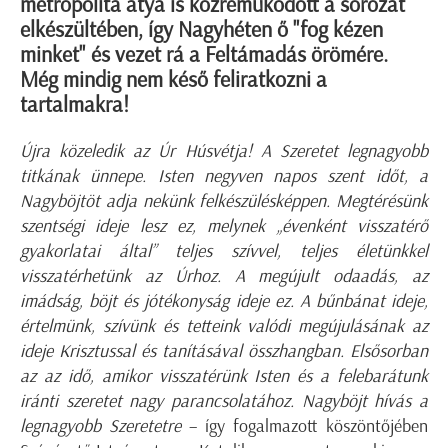
metropolita atya is közreműködött a sorozat
elkészültében, így Nagyhéten ő "fog kézen
minket" és vezet rá a Feltámadás örömére.
Még mindig nem késő feliratkozni a
tartalmakra!
Újra közeledik az Úr Húsvétja! A Szeretet legnagyobb
titkának ünnepe. Isten negyven napos szent időt, a
Nagyböjtöt adja nekünk felkészülésképpen. Megtérésünk
szentségi ideje lesz ez, melynek „évenként visszatérő
gyakorlatai által” teljes szívvel, teljes életünkkel
visszatérhetünk az Úrhoz. A megújult odaadás, az
imádság, böjt és jótékonyság ideje ez. A bűnbánat ideje,
értelmünk, szívünk és tetteink valódi megújulásának az
ideje Krisztussal és tanításával összhangban. Elsősorban
az az idő, amikor visszatérünk Isten és a felebarátunk
iránti szeretet nagy parancsolatához. Nagyböjt hívás a
legnagyobb Szeretetre
– így fogalmazott köszöntőjében