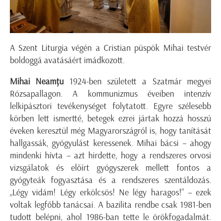
A Szent Liturgia végén a Cristian püspök Mihai testvér
boldoggá avatásáért imádkozott.
Mihai
Neamţu
1924-ben született a Szatmár megyei
Rózsapallagon. A kommunizmus éveiben intenzív
lelkipásztori tevékenységet folytatott. Egyre szélesebb
körben lett ismertté, betegek ezrei jártak hozzá hosszú
éveken keresztül még Magyarországról is, hogy tanítását
hallgassák, gyógyulást keressenek. Mihai bácsi – ahogy
mindenki hívta – azt hirdette, hogy a rendszeres orvosi
vizsgálatok és előírt gyógyszerek mellett fontos a
gyógyteák fogyasztása és a rendszeres szentáldozás.
„Légy vidám! Légy erkölcsös! Ne légy haragos!” – ezek
voltak legfőbb tanácsai. A bazilita rendbe csak 1981-ben
tudott belépni, ahol 1986-ban tette le örökfogadalmát.