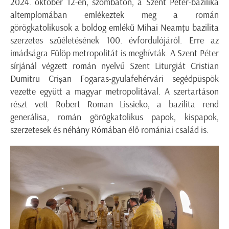
2024. október 12-én, szombaton, a Szent Péter-bazilika
altemplomában emlékeztek meg a román
görögkatolikusok a boldog emlékű Mihai Neamţu bazilita
szerzetes szüéletésének 100. évfordulójáról. Erre az
imádságra Fülöp metropolitát is meghívták. A Szent Péter
sírjánál végzett román nyelvű Szent Liturgiát Cristian
Dumitru Crișan Fogaras-gyulafehérvári segédpüspök
vezette együtt a magyar metropolitával. A szertartáson
részt vett Robert Roman Lissieko, a bazilita rend
generálisa, román görögkatolikus papok, kispapok,
szerzetesek és néhány Rómában élő romániai család is.