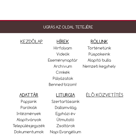
UGRÁS AZ OLDAL TETEJÉRE
KEZDŐLAP
HÍREK
RÓLUNK
Hírfolyam
Történetünk
Videók
Püspökeink
Eseménynaptár
Alapító bulla
Archívum
Nemzeti kegyhely
Címkék
Pályázatok
Benned bízom!
ADATTÁR
LITURGIA
ÉLŐ KÖZVETÍTÉS
Papjaink
Szertartásaink
Parókiák
Dallamvilág
Intézmények
Egyházi év
Alapítványok
Útmutató
Településjegyzék
Zsoltárok
Dokumentumok
Napi Evangélium