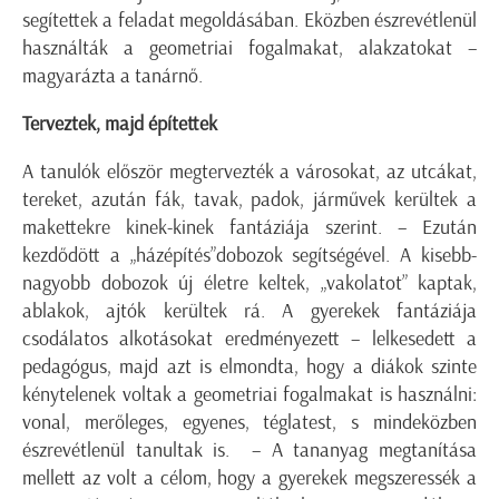
segítettek a feladat megoldásában. Eközben észrevétlenül
használták a geometriai fogalmakat, alakzatokat –
magyarázta a tanárnő.
Terveztek, majd építettek
A tanulók először megtervezték a városokat, az utcákat,
tereket, azután fák, tavak, padok, járművek kerültek a
makettekre kinek-kinek fantáziája szerint. – Ezután
kezdődött a „házépítés”dobozok segítségével. A kisebb-
nagyobb dobozok új életre keltek, „vakolatot” kaptak,
ablakok, ajtók kerültek rá. A gyerekek fantáziája
csodálatos alkotásokat eredményezett – lelkesedett a
pedagógus, majd azt is elmondta, hogy a diákok szinte
kénytelenek voltak a geometriai fogalmakat is használni:
vonal, merőleges, egyenes, téglatest, s mindeközben
észrevétlenül tanultak is. – A tananyag megtanítása
mellett az volt a célom, hogy a gyerekek megszeressék a