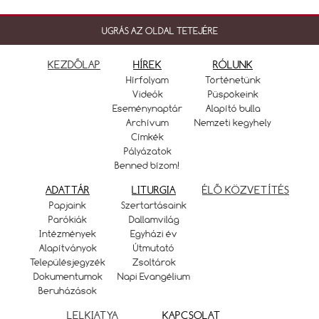
UGRÁS AZ OLDAL TETEJÉRE
KEZDŐLAP
HÍREK
RÓLUNK
Hírfolyam
Történetünk
Videók
Püspökeink
Eseménynaptár
Alapító bulla
Archívum
Nemzeti kegyhely
Címkék
Pályázatok
Benned bízom!
ADATTÁR
LITURGIA
ÉLŐ KÖZVETÍTÉS
Papjaink
Szertartásaink
Parókiák
Dallamvilág
Intézmények
Egyházi év
Alapítványok
Útmutató
Településjegyzék
Zsoltárok
Dokumentumok
Napi Evangélium
Beruházások
LELKIATYA
KAPCSOLAT