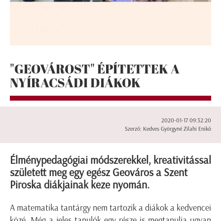
"GEOVÁROST" ÉPÍTETTEK A
NYÍRACSÁDI DIÁKOK
2020-01-17 09:32:20
Szerző: Kedves Györgyné Zilahi Enikő
Élménypedagógiai módszerekkel, kreativitással
született meg egy egész Geováros a Szent
Piroska diákjainak keze nyomán.
A matematika tantárgy nem tartozik a diákok a kedvencei
közé. Még a jeles tanulók egy része is megtanulja ugyan