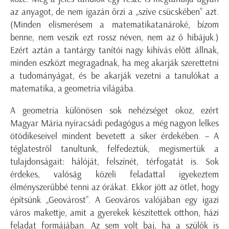
az anyagot, de nem igazán őrzi a „szíve csücskében” azt.
(Minden elismerésem a matematikatanároké, bízom
benne, nem veszik ezt rossz néven, nem az ő hibájuk.)
Ezért aztán a tantárgy tanítói nagy kihívás előtt állnak,
minden eszközt megragadnak, ha meg akarják szerettetni
a tudományágat, és be akarják vezetni a tanulókat a
matematika, a geometria világába.
A geometria különösen sok nehézséget okoz, ezért
Magyar Mária nyíracsádi pedagógus a még nagyon lelkes
ötödikeseivel mindent bevetett a siker érdekében. – A
téglatestről tanultunk, felfedeztük, megismertük a
tulajdonságait: hálóját, felszínét, térfogatát is. Sok
érdekes, valóság közeli feladattal igyekeztem
élményszerűbbé tenni az órákat. Ekkor jött az ötlet, hogy
építsünk „Geovárost”. A Geováros valójában egy igazi
város makettje, amit a gyerekek készítettek otthon, házi
feladat formájában. Az sem volt baj, ha a szülők is