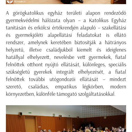
A görögkatolikus egyház területi alapon rendeződő
gyermekvédelmi hálózata olyan – a Katolikus Egyház
tanításán és erkölcsi értékrendjén alapuló – szakellátási
és gyermekjóléti alapellátási feladatokat is ellátó
rendszer, amelynek keretében biztosítják a hátrányos
helyzetű, illetve családjukból kiemelt és ideiglenes
hatállyal elhelyezett, nevelésbe vett gyermekek, fiatal
felnőttek otthont nyújtó ellátását, különleges, speciális
szükségletű gyerekek integrált elhelyezését, a fiatal
felnőttek további utógondozói ellátását – mindezt
szerető, családias, empatikus légkörben, modern
környezetben, különféle támogató szolgáltatásokkal.