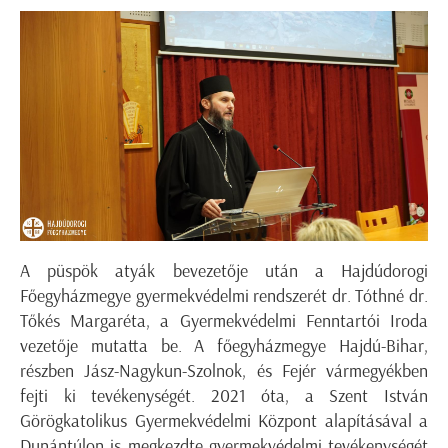
A püspök atyák bevezetője után a Hajdúdorogi
Főegyházmegye gyermekvédelmi rendszerét dr. Tóthné dr.
Tőkés Margaréta, a Gyermekvédelmi Fenntartói Iroda
vezetője mutatta be. A főegyházmegye Hajdú-Bihar,
részben Jász-Nagykun-Szolnok, és Fejér vármegyékben
fejti ki tevékenységét. 2021 óta, a Szent István
Görögkatolikus Gyermekvédelmi Központ alapításával a
Dunántúlon is megkezdte gyermekvédelmi tevékenységét