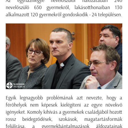
Az egyházmegye nevelőszülői hálózatában 240
nevelőszülő 650 gyermekről, lakásotthonaiban 130
alkalmazott 120 gyermekről gondoskodik - 24 településen.
Egyik legnagyobb problémának azt nevezte, hogy a
férőhelyek nem képesek kielégíteni az egyre növekvő
igényeket. Komoly kihívás a gyermekek családjából hozott
rossz beidegződések, szokások, magatartásformák
felülírása, a gyermekbántalmazások áldozatainak