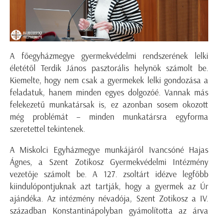
A főegyházmegye gyermekvédelmi rendszerének lelki
életétől Terdik János pasztorális helynök számolt be.
Kiemelte, hogy nem csak a gyermekek lelki gondozása a
feladatuk, hanem minden egyes dolgozóé. Vannak más
felekezetű munkatársak is, ez azonban sosem okozott
még problémát – minden munkatársra egyforma
szeretettel tekintenek.
A Miskolci Egyházmegye munkájáról Ivancsóné Hajas
Ágnes, a Szent Zotikosz Gyermekvédelmi Intézmény
vezetője számolt be. A 127. zsoltárt idézve legfőbb
kiindulópontjuknak azt tartják, hogy a gyermek az Úr
ajándéka. Az intézmény névadója, Szent Zotikosz a IV.
században Konstantinápolyban gyámolította az árva