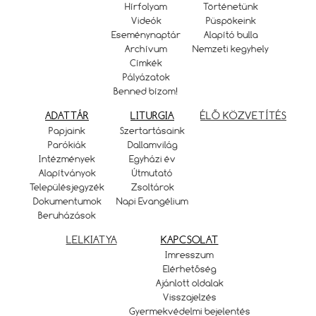
Hírfolyam
Történetünk
Videók
Püspökeink
Eseménynaptár
Alapító bulla
Archívum
Nemzeti kegyhely
Címkék
Pályázatok
Benned bízom!
ADATTÁR
LITURGIA
ÉLŐ KÖZVETÍTÉS
Papjaink
Szertartásaink
Parókiák
Dallamvilág
Intézmények
Egyházi év
Alapítványok
Útmutató
Településjegyzék
Zsoltárok
Dokumentumok
Napi Evangélium
Beruházások
LELKIATYA
KAPCSOLAT
Imresszum
Elérhetőség
Ajánlott oldalak
Visszajelzés
Gyermekvédelmi bejelentés