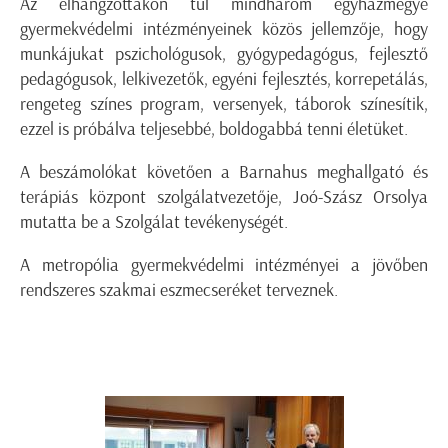
Az elhangzottakon túl mindhárom egyházmegye
gyermekvédelmi intézményeinek közös jellemzője, hogy
munkájukat pszichológusok, gyógypedagógus, fejlesztő
pedagógusok, lelkivezetők, egyéni fejlesztés, korrepetálás,
rengeteg színes program, versenyek, táborok színesítik,
ezzel is próbálva teljesebbé, boldogabbá tenni életüket.
A beszámolókat követően a Barnahus meghallgató és
terápiás központ szolgálatvezetője, Joó-Szász Orsolya
mutatta be a Szolgálat tevékenységét.
A metropólia gyermekvédelmi intézményei a jövőben
rendszeres szakmai eszmecseréket terveznek.