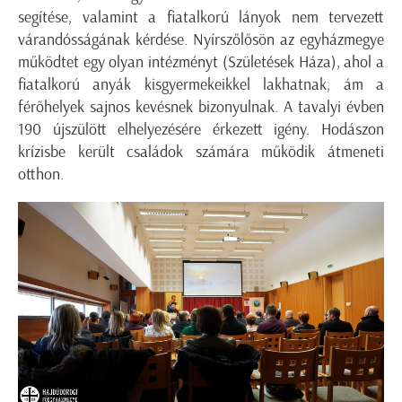
segítése, valamint a fiatalkorú lányok nem tervezett
várandósságának kérdése. Nyírszőlősön az egyházmegye
működtet egy olyan intézményt (Születések Háza), ahol a
fiatalkorú anyák kisgyermekeikkel lakhatnak, ám a
férőhelyek sajnos kevésnek bizonyulnak. A tavalyi évben
190 újszülött elhelyezésére érkezett igény. Hodászon
krízisbe került családok számára működik átmeneti
otthon.