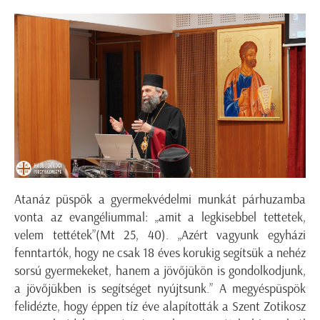
Atanáz püspök a gyermekvédelmi munkát párhuzamba
vonta az evangéliummal: „amit a legkisebbel tettetek,
velem tettétek”(Mt 25, 40). „Azért vagyunk egyházi
fenntartók, hogy ne csak 18 éves korukig segítsük a nehéz
sorsú gyermekeket, hanem a jövőjükön is gondolkodjunk,
a jövőjükben is segítséget nyújtsunk.” A megyéspüspök
felidézte, hogy éppen tíz éve alapították a Szent Zotikosz