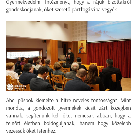
Gyermekvédelmi Intézményt, hogy a rájuk bízottakról
gondoskodjanak, őket szerető pártfogásába vegyék.
Ábel püspök kiemelte a hitre nevelés fontosságát. Mint
mondta, a gondozott gyermekek kicsit zárt közegben
vannak, segítenünk kell őket nemcsak abban, hogy a
felnőtt életben boldoguljanak, hanem hogy közelebb
vezessük őket Istenhez.