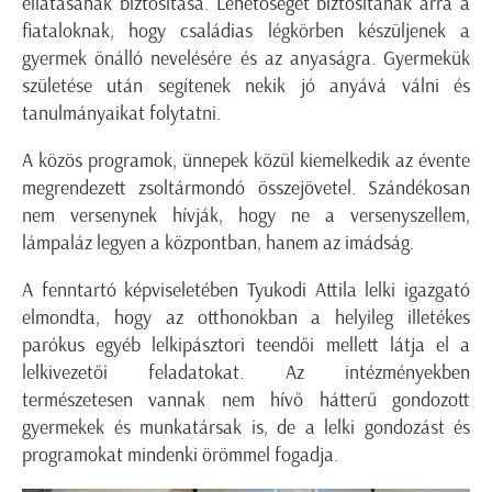
ellátásának biztosítása. Lehetőséget biztosítanak arra a
fiataloknak, hogy családias légkörben készüljenek a
gyermek önálló nevelésére és az anyaságra. Gyermekük
születése után segítenek nekik jó anyává válni és
tanulmányaikat folytatni.
A közös programok, ünnepek közül kiemelkedik az évente
megrendezett zsoltármondó összejövetel. Szándékosan
nem versenynek hívják, hogy ne a versenyszellem,
lámpaláz legyen a központban, hanem az imádság.
A fenntartó képviseletében Tyukodi Attila lelki igazgató
elmondta, hogy az otthonokban a helyileg illetékes
parókus egyéb lelkipásztori teendői mellett látja el a
lelkivezetői feladatokat. Az intézményekben
természetesen vannak nem hívő hátterű gondozott
gyermekek és munkatársak is, de a lelki gondozást és
programokat mindenki örömmel fogadja.