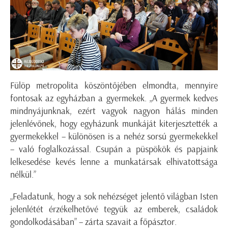
Fülöp metropolita köszöntőjében elmondta, mennyire
fontosak az egyházban a gyermekek. „A gyermek kedves
mindnyájunknak, ezért vagyok nagyon hálás minden
jelenlévőnek, hogy egyházunk munkáját kiterjesztették a
gyermekekkel – különösen is a nehéz sorsú gyermekekkel
– való foglalkozással. Csupán a püspökök és papjaink
lelkesedése kevés lenne a munkatársak elhivatottsága
nélkül.”
„Feladatunk, hogy a sok nehézséget jelentő világban Isten
jelenlétét érzékelhetővé tegyük az emberek, családok
gondolkodásában” – zárta szavait a főpásztor.