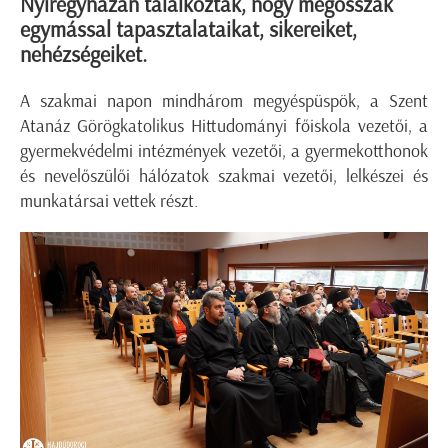
Nyíregyházán találkoztak, hogy megosszák
egymással tapasztalataikat, sikereiket,
nehézségeiket.
A szakmai napon mindhárom megyéspüspök, a Szent
Atanáz Görögkatolikus Hittudományi főiskola vezetői, a
gyermekvédelmi intézmények vezetői, a gyermekotthonok
és nevelőszülői hálózatok szakmai vezetői, lelkészei és
munkatársai vettek részt.