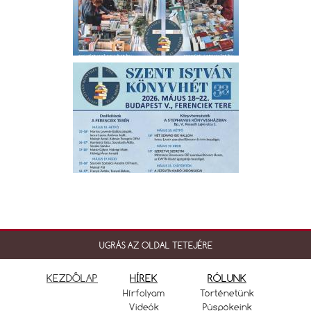
UGRÁS AZ OLDAL TETEJÉRE
KEZDŐLAP
HÍREK
RÓLUNK
Hírfolyam
Történetünk
Videók
Püspökeink