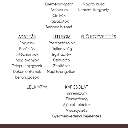
Eseménynaptár
Alapító bulla
Archívum
Nemzeti kegyhely
Címkék
Pályázatok
Benned bízom!
ADATTÁR
LITURGIA
ÉLŐ KÖZVETÍTÉS
Papjaink
Szertartásaink
Parókiák
Dallamvilág
Intézmények
Egyházi év
Alapítványok
Útmutató
Településjegyzék
Zsoltárok
Dokumentumok
Napi Evangélium
Beruházások
LELKIATYA
KAPCSOLAT
Imresszum
Elérhetőség
Ajánlott oldalak
Visszajelzés
Gyermekvédelmi bejelentés