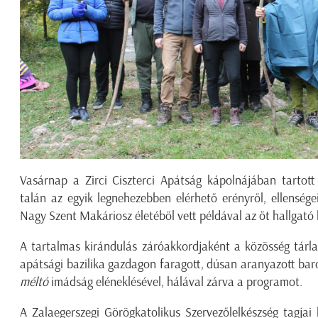
Vasárnap a Zirci Ciszterci Apátság kápolnájában tartott
talán az egyik legnehezebben elérhető erényről, ellenségei
Nagy Szent Makáriosz életéből vett példával az őt hallgató 
A tartalmas kirándulás záróakkordjaként a közösség tárla
apátsági bazilika gazdagon faragott, dúsan aranyazott bar
méltó
imádság eléneklésével, hálával zárva a programot.
A Zalaegerszegi Görögkatolikus Szervezőlelkészség tagjai h