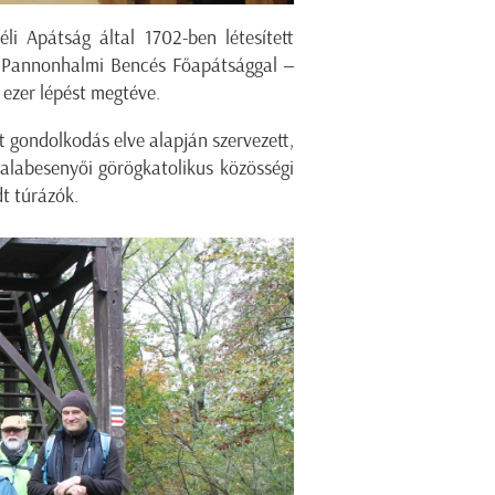
i Apátság által 1702-ben létesített
a Pannonhalmi Bencés Főapátsággal ‒
 ezer lépést megtéve.
 gondolkodás elve alapján szervezett,
zalabesenyői görögkatolikus közösségi
dt túrázók.