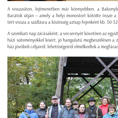
A visszaúton, lejtmenetben már könnyebben, a Bakonybél
Barátok útján ‒ amely a helyi monostort kötötte össze 
tért vissza a szállásra a közösség aznap fejenként kb. 30-32
A szombati nap zárásaként, a vecsernyét követően az együtt
házi süteményekkel kísért, jó hangulatú megbeszélésen a 
ház jövőbeli céljairól, lehetőségeiről elmélkedtek a megfára