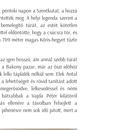
a pénteki napon a Szentkutat, a hozzá
ntették meg. A helyi legenda szerint a
bemelegítő túrát, az estét kötetlen
ttel eldöntötte, hogy a csúcsra tör, és
a 709 méter magas Kőris-hegyet tűzte
az igen hosszú, ám annál szebb túrát
on a Bakony pazar, már az őszi időhöz
 lelki táplálék nélkül sem. Elek Antal
a lehetőséget és rövid tanítást adott
 megerősödve, lelkesedéssel és némi
a bátrabbak a Vajda Péter kilátóról
ás ellenére a távolban felsejlett a
 pihenésre nem sok idő jutott, mert a