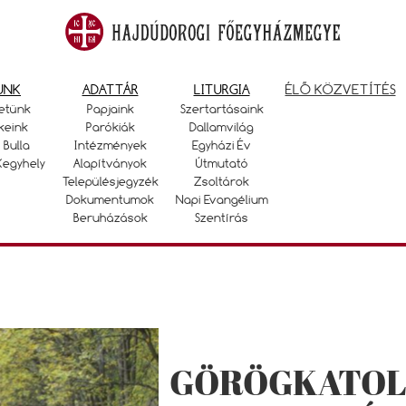
UNK
ADATTÁR
LITURGIA
ÉLŐ KÖZVETÍTÉS
etünk
Papjaink
Szertartásaink
keink
Parókiák
Dallamvilág
 Bulla
Intézmények
Egyházi Év
Kegyhely
Alapítványok
Útmutató
Településjegyzék
Zsoltárok
Dokumentumok
Napi Evangélium
Beruházások
Szentírás
GÖRÖGKATOL