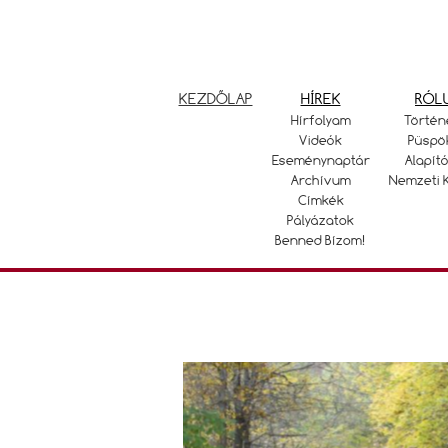
KEZDŐLAP
HÍREK
RÓL
Hírfolyam
Történ
Videók
Püspö
Eseménynaptár
Alapító
Archívum
Nemzeti 
Címkék
Pályázatok
Benned Bízom!