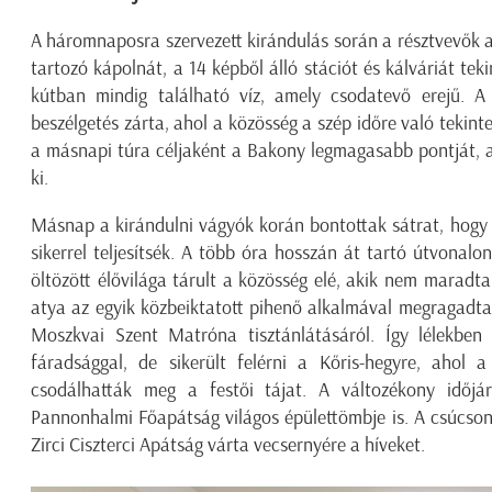
A háromnaposra szervezett kirándulás során a résztvevők 
tartozó kápolnát, a 14 képből álló stációt és kálváriát teki
kútban mindig található víz, amely csodatevő erejű. A 
beszélgetés zárta, ahol a közösség a szép időre való tekinte
a másnapi túra céljaként a Bakony legmagasabb pontját, 
ki.
Másnap a kirándulni vágyók korán bontottak sátrat, hogy 
sikerrel teljesítsék. A több óra hosszán át tartó útvonal
öltözött élővilága tárult a közösség elé, akik nem maradtak
atya az egyik közbeiktatott pihenő alkalmával megragadta 
Moszkvai Szent Matróna tisztánlátásáról. Így lélekben
fáradsággal, de sikerült felérni a Kőris-hegyre, ahol 
csodálhatták meg a festői tájat. A változékony időjár
Pannonhalmi Főapátság világos épülettömbje is. A csúcson
Zirci Ciszterci Apátság várta vecsernyére a híveket.