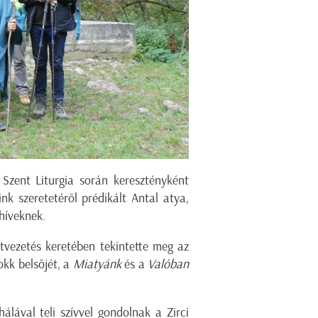
 Szent Liturgia során keresztényként
nk szeretetéről prédikált Antal atya,
híveknek.
tvezetés keretében tekintette meg az
okk belsőjét, a
Miatyánk
és a
Valóban
álával teli szívvel gondolnak a Zirci