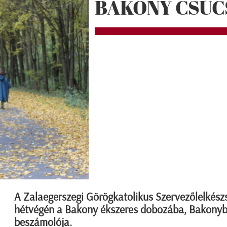
BAKONY CSÚC
A Zalaegerszegi Görögkatolikus Szervezőlelkészs
hétvégén a Bakony ékszeres dobozába, Bakonybé
beszámolója.