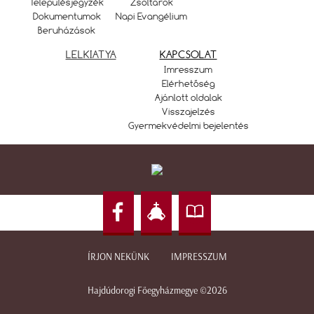
Településjegyzék
Zsoltárok
Dokumentumok
Napi Evangélium
Beruházások
LELKIATYA
KAPCSOLAT
Imresszum
Elérhetőség
Ajánlott oldalak
Visszajelzés
Gyermekvédelmi bejelentés
ÍRJON NEKÜNK
IMPRESSZUM
Hajdúdorogi Főegyházmegye ©2026