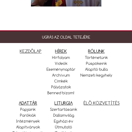
UGRÁS AZ OLDAL TETEJÉRE
KEZDŐLAP
HÍREK
RÓLUNK
Hírfolyam
Történetünk
Videók
Püspökeink
Eseménynaptár
Alapító bulla
Archívum
Nemzeti kegyhely
Címkék
Pályázatok
Benned bízom!
ADATTÁR
LITURGIA
ÉLŐ KÖZVETÍTÉS
Papjaink
Szertartásaink
Parókiák
Dallamvilág
Intézmények
Egyházi év
Alapítványok
Útmutató