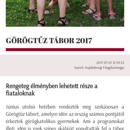
GÖRÖGTŰZ TÁBOR 2017
2017-07-01 12:39:52
Szerző: Hajdúdorogi Főegyházmegye
Rengeteg élményben lehetett része a
fiataloknak
Június utolsó hetében rendezték meg szokásosan a
Görögtűz tábort, amelyre idén az ország számos pontjától
érkeztek görögkatolikus gyermekek. Ami a programokat
illeti, idén is ezek színes skáláját vonultatták fel a tábor