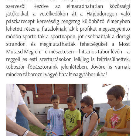
szervezői. Kezdve az elmaradhatatlan közösségi
játékokkal, a vetélkedőkön át a Hajdúdorogon való
pászkarecept kereséséig rengeteg különböző élményben
lehetett része a fiataloknak, akik profikat megszégyenítő
módon sportoltak a sportnapon, jót csobbantak a dorogi
strandon, és megmutathatták tehetségüket a Most
Mutasd Meg-en. Természetesen – hittanos tábor lévén – a
reggeli és esti szertartásokon lelkileg is felfrissülhettek,
többször főpásztoraink jelenlétében. Jövőre is várnak
minden táborozni vágyó fiatalt nagytáborukba!