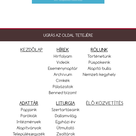
UGRÁS AZ OLDAL TETEJÉRE
KEZDŐLAP
HÍREK
RÓLUNK
Hírfolyam
Történetünk
Videók
Püspökeink
Eseménynaptár
Alapító bulla
Archívum
Nemzeti kegyhely
Címkék
Pályázatok
Benned bízom!
ADATTÁR
LITURGIA
ÉLŐ KÖZVETÍTÉS
Papjaink
Szertartásaink
Parókiák
Dallamvilág
Intézmények
Egyházi év
Alapítványok
Útmutató
Településjegyzék
Zsoltárok