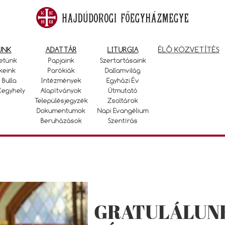
UNK
ADATTÁR
LITURGIA
ÉLŐ KÖZVETÍTÉS
etünk
Papjaink
Szertartásaink
keink
Parókiák
Dallamvilág
 Bulla
Intézmények
Egyházi Év
Kegyhely
Alapítványok
Útmutató
Településjegyzék
Zsoltárok
Dokumentumok
Napi Evangélium
Beruházások
Szentírás
GRATULÁLUNK