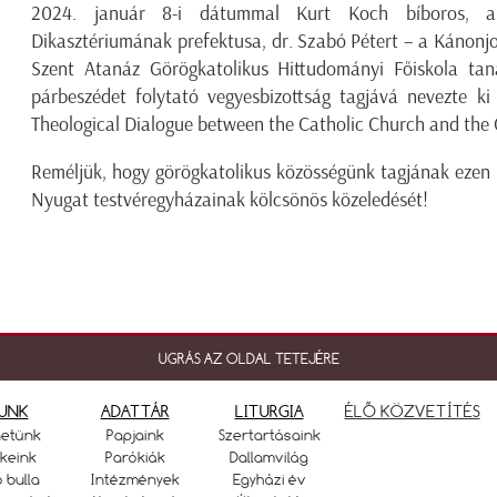
2024. január 8-i dátummal Kurt Koch bíboros, a 
Dikasztériumának prefektusa, dr. Szabó Pétert – a Kánonjog
Szent Atanáz Görögkatolikus Hittudományi Főiskola taná
párbeszédet folytató vegyesbizottság tagjává nevezte ki
Theological Dialogue between the Catholic Church and the
Reméljük, hogy görögkatolikus közösségünk tagjának ezen ú
Nyugat testvéregyházainak kölcsönös közeledését!
UGRÁS AZ OLDAL TETEJÉRE
UNK
ADATTÁR
LITURGIA
ÉLŐ KÖZVETÍTÉS
netünk
Papjaink
Szertartásaink
keink
Parókiák
Dallamvilág
ó bulla
Intézmények
Egyházi év