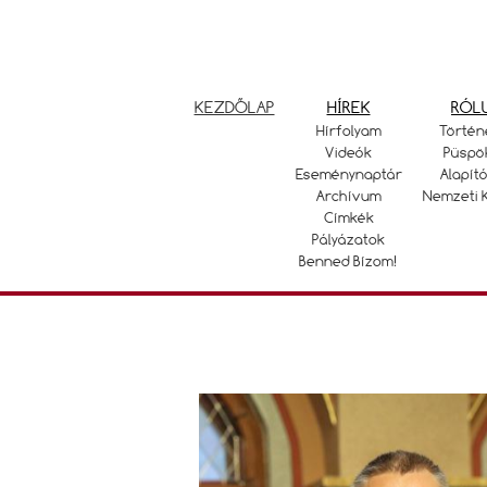
KEZDŐLAP
HÍREK
RÓL
Hírfolyam
Történ
Videók
Püspö
Eseménynaptár
Alapító
Archívum
Nemzeti 
Címkék
Pályázatok
Benned Bízom!