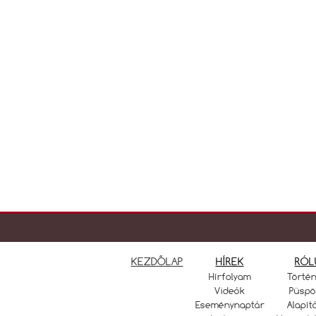
KEZDŐLAP
HÍREK
RÓL
Hírfolyam
Törté
Videók
Püspö
Eseménynaptár
Alapít