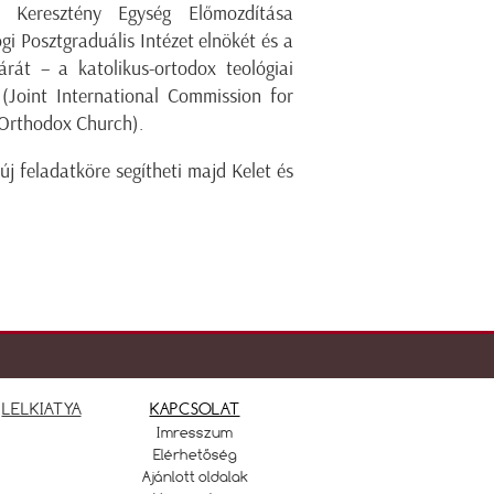
Keresztény Egység Előmozdítása
i Posztgraduális Intézet elnökét és a
rát – a katolikus-ortodox teológiai
 (Joint International Commission for
 Orthodox Church).
j feladatköre segítheti majd Kelet és
LELKIATYA
KAPCSOLAT
Imresszum
Elérhetőség
Ajánlott oldalak