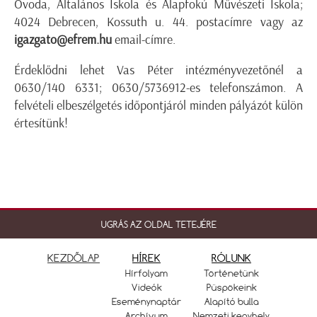
Óvoda, Általános Iskola és Alapfokú Művészeti Iskola;
4024 Debrecen, Kossuth u. 44. postacímre vagy az
igazgato@efrem.hu
email-címre.
Érdeklődni lehet Vas Péter intézményvezetőnél a
0630/140 6331; 0630/5736912-es telefonszámon. A
felvételi elbeszélgetés időpontjáról minden pályázót külön
értesítünk!
UGRÁS AZ OLDAL TETEJÉRE
KEZDŐLAP
HÍREK
RÓLUNK
Hírfolyam
Történetünk
Videók
Püspökeink
Eseménynaptár
Alapító bulla
Archívum
Nemzeti kegyhely