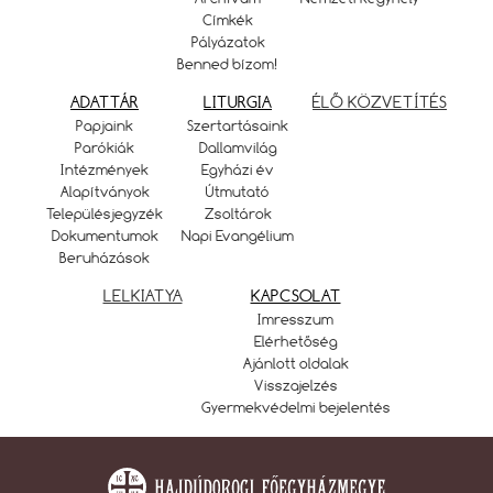
Címkék
Pályázatok
Benned bízom!
ADATTÁR
LITURGIA
ÉLŐ KÖZVETÍTÉS
Papjaink
Szertartásaink
Parókiák
Dallamvilág
Intézmények
Egyházi év
Alapítványok
Útmutató
Településjegyzék
Zsoltárok
Dokumentumok
Napi Evangélium
Beruházások
LELKIATYA
KAPCSOLAT
Imresszum
Elérhetőség
Ajánlott oldalak
Visszajelzés
Gyermekvédelmi bejelentés