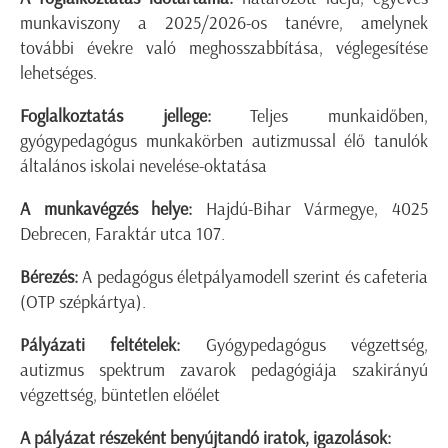
munkaviszony a 2025/2026-os tanévre, amelynek
további évekre való meghosszabbítása, véglegesítése
lehetséges.
Foglalkoztatás jellege:
Teljes munkaidőben,
gyógypedagógus munkakörben autizmussal élő tanulók
általános iskolai nevelése-oktatása
A munkavégzés helye:
Hajdú-Bihar Vármegye, 4025
Debrecen, Faraktár utca 107.
Bérezés:
A pedagógus életpályamodell szerint és cafeteria
(OTP szépkártya).
Pályázati feltételek:
Gyógypedagógus végzettség,
autizmus spektrum zavarok pedagógiája szakirányú
végzettség, büntetlen előélet
A pályázat részeként
benyújtandó iratok,
igazolások: