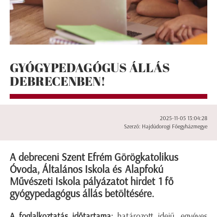
GYÓGYPEDAGÓGUS ÁLLÁS
DEBRECENBEN!
2025-11-05 13:04:28
Szerző: Hajdúdorogi Főegyházmegye
A debreceni Szent Efrém Görögkatolikus
Óvoda, Általános Iskola és Alapfokú
Művészeti Iskola pályázatot hirdet 1 fő
gyógypedagógus állás betöltésére.
A foglalkoztatás időtartama:
határozott idejű, egyéves