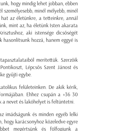
tunk, hogy mindig lehet jobban, ebben
él személyesebb, minél mélyebb, minél
 hat az életünkre, a tetteinkre, annál
nk, mint az, ha életünk Isten akarata
risztushoz, aki istensége dicsőségét
ak hasonlítsunk hozzá, hanem eggyé is
tapasztalataiból merítettük. Szerzőik
Pontikoszt, Lépcsős Szent Jánost és
ske gyűjti egybe.
olikus felületeinken. De akik kérik,
t formájában. Ehhez csupán a +36 30
 a nevet és lakóhelyet is feltüntetni.
az imádságunk és minden egyéb lelki
an, hogy karácsonyhoz közeledve egyre
öbbet megértsünk és fölfogjunk a