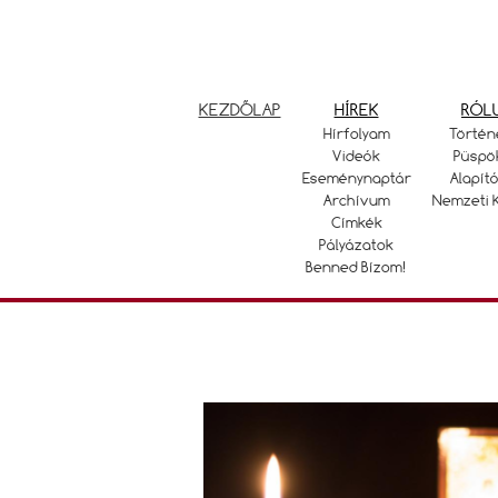
KEZDŐLAP
HÍREK
RÓL
Hírfolyam
Történ
Videók
Püspö
Eseménynaptár
Alapító
Archívum
Nemzeti 
Címkék
Pályázatok
Benned Bízom!