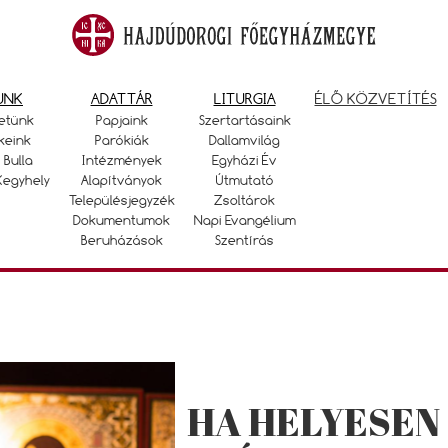
UNK
ADATTÁR
LITURGIA
ÉLŐ KÖZVETÍTÉS
etünk
Papjaink
Szertartásaink
keink
Parókiák
Dallamvilág
 Bulla
Intézmények
Egyházi Év
Kegyhely
Alapítványok
Útmutató
Településjegyzék
Zsoltárok
Dokumentumok
Napi Evangélium
Beruházások
Szentírás
HA HELYESEN