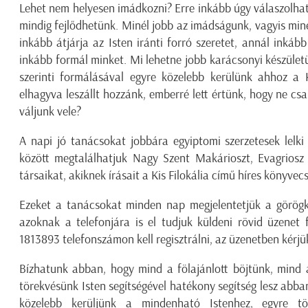
Lehet nem helyesen imádkozni? Erre inkább úgy válaszolha
mindig fejlődhetünk. Minél jobb az imádságunk, vagyis min
inkább átjárja az Isten iránti forró szeretet, annál inkább
inkább formál minket. Mi lehetne jobb karácsonyi készületü
szerinti formálásával egyre közelebb kerülünk ahhoz a K
elhagyva leszállt hozzánk, emberré lett értünk, hogy ne cs
váljunk vele?
A napi jó tanácsokat jobbára egyiptomi szerzetesek lelki 
között megtalálhatjuk Nagy Szent Makárioszt, Evagriosz 
társaikat, akiknek írásait a Kis Filokália című híres könyvec
Ezeket a tanácsokat minden nap megjelentetjük a görögkat
azoknak a telefonjára is el tudjuk küldeni rövid üzene
1813893 telefonszámon kell regisztrálni, az üzenetben kérjük
Bízhatunk abban, hogy mind a fölajánlott böjtünk, mind 
törekvésünk Isten segítségével hatékony segítség lesz abb
közelebb kerüljünk a mindenható Istenhez, egyre t