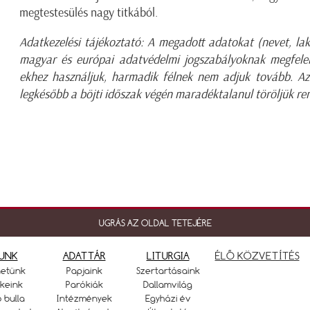
megtestesülés nagy titkából.
Adatkezelési tájékoztató: A megadott adatokat (nevet, la
magyar és európai adatvédelmi jogszabályoknak megfelelő
ekhez használjuk, harmadik félnek nem adjuk tovább. Az
legkésőbb a böjti időszak végén maradéktalanul töröljük re
UGRÁS AZ OLDAL TETEJÉRE
UNK
ADATTÁR
LITURGIA
ÉLŐ KÖZVETÍTÉS
netünk
Papjaink
Szertartásaink
keink
Parókiák
Dallamvilág
ó bulla
Intézmények
Egyházi év