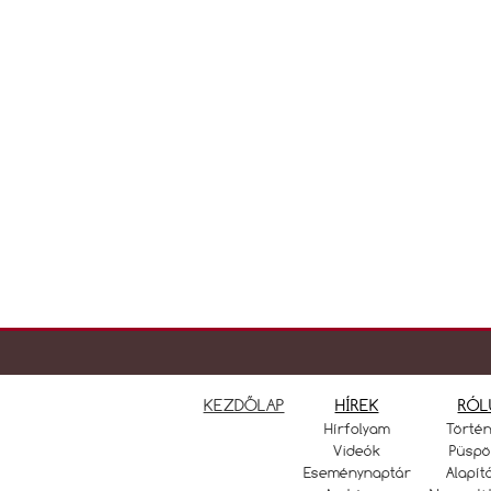
KEZDŐLAP
HÍREK
RÓL
Hírfolyam
Törté
Videók
Püspö
Eseménynaptár
Alapít