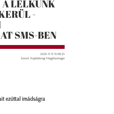
 A LELKÜNK
KERÜL -
I
AT SMS-BEN
2020-11-13 15:08:25
Szerző: Hajdúdorogi Főegyházmegye
it ezúttal imádságra