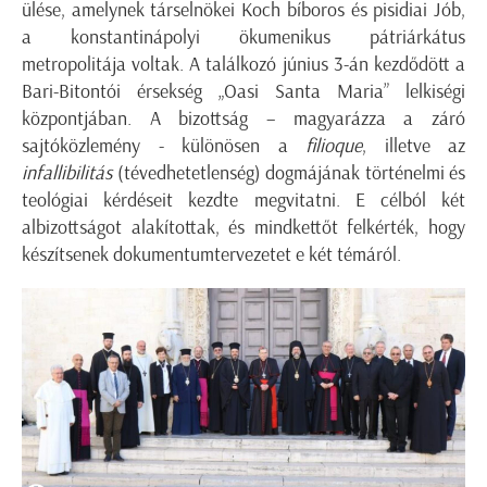
ülése, amelynek társelnökei Koch bíboros és pisidiai Jób,
a konstantinápolyi ökumenikus pátriárkátus
metropolitája voltak. A találkozó június 3-án kezdődött a
Bari-Bitontói érsekség „Oasi Santa Maria” lelkiségi
központjában. A bizottság – magyarázza a záró
sajtóközlemény - különösen a
filioque
, illetve az
infallibilitás
(tévedhetetlenség) dogmájának történelmi és
teológiai kérdéseit kezdte megvitatni. E célból két
albizottságot alakítottak, és mindkettőt felkérték, hogy
készítsenek dokumentumtervezetet e két témáról.