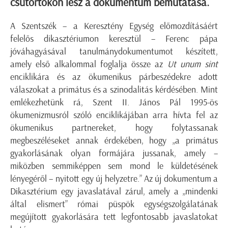
csütörtökön lesz a dokumentum bemutatása.
A Szentszék – a Keresztény Egység előmozdításáért
felelős dikasztériumon keresztül – Ferenc pápa
jóváhagyásával tanulmánydokumentumot készített,
amely első alkalommal foglalja össze az
Ut unum sint
enciklikára és az ökumenikus párbeszédekre adott
válaszokat a primátus és a szinodalitás kérdésében. Mint
emlékezhetünk rá, Szent II. János Pál 1995-ös
ökumenizmusról szóló enciklikájában arra hívta fel az
ökumenikus partnereket, hogy folytassanak
megbeszéléseket annak érdekében, hogy „a primátus
gyakorlásának olyan formájára jussanak, amely –
miközben semmiképpen sem mond le küldetésének
lényegéről – nyitott egy új helyzetre.” Az új dokumentum a
Dikasztérium egy javaslatával zárul, amely a „mindenki
által elismert” római püspök egységszolgálatának
megújított gyakorlására tett legfontosabb javaslatokat