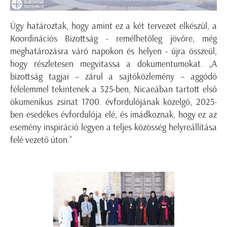
Úgy határoztak, hogy amint ez a két tervezet elkészül, a
Koordinációs Bizottság - remélhetőleg jövőre, még
meghatározásra váró napokon és helyen - újra összeül,
hogy részletesen megvitassa a dokumentumokat. „A
bizottság tagjai – zárul a sajtóközlemény – aggódó
félelemmel tekintenek a 325-ben, Nicaeában tartott első
ökumenikus zsinat 1700. évfordulójának közelgő, 2025-
ben esedékes évfordulója elé, és imádkoznak, hogy ez az
esemény inspiráció legyen a teljes közösség helyreállítása
felé vezető úton.”