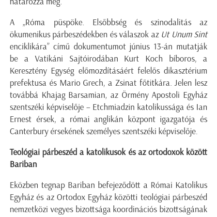
határozza meg.
A „Róma püspöke. Elsőbbség és szinodalitás az
ökumenikus párbeszédekben és válaszok az
Ut Unum Sint
enciklikára” című dokumentumot június 13-án mutatják
be a Vatikáni Sajtóirodában Kurt Koch bíboros, a
Keresztény Egység előmozdításáért felelős dikasztérium
prefektusa és Mario Grech, a Zsinat főtitkára. Jelen lesz
továbbá Khajag Barsamian, az Örmény Apostoli Egyház
szentszéki képviselője – Etchmiadzin katolikussága és Ian
Ernest érsek, a római anglikán központ igazgatója és
Canterbury érsekének személyes szentszéki képviselője.
Teológiai párbeszéd a katolikusok és az ortodoxok között
Bariban
Eközben tegnap Bariban befejeződött a Római Katolikus
Egyház és az Ortodox Egyház közötti teológiai párbeszéd
nemzetközi vegyes bizottsága koordinációs bizottságának