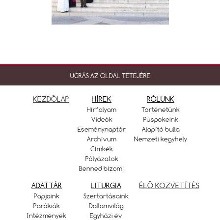
UGRÁS AZ OLDAL TETEJÉRE
KEZDŐLAP
HÍREK
RÓLUNK
Hírfolyam
Történetünk
Videók
Püspökeink
Eseménynaptár
Alapító bulla
Archívum
Nemzeti kegyhely
Címkék
Pályázatok
Benned bízom!
ADATTÁR
LITURGIA
ÉLŐ KÖZVETÍTÉS
Papjaink
Szertartásaink
Parókiák
Dallamvilág
Intézmények
Egyházi év