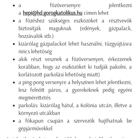
a főzőversenyre jelentkezni
a
hepi@hd.gorogkatolikus.hu
címen lehet
a főzéshez szükséges eszközöket a résztvevők
biztosítják maguknak (edények, gázpalack,
hozzávalók stb.)
kizárólag gázpalackot lehet használni, tűzgyújtásra
nincs lehetőség
akik részt vesznek a főzőversenyen, érkezzenek
korábban, hogy az eszközöket ki tudják pakolni, a
korlátozott parkolási lehetőség miatt)
a ping-pong versenyre a helyszínen lehet jelentkezni,
lesz felnőtt páros, a gyerekeknek pedig egyéni
megmérettetés
parkolás: kizárólag hátul, a Kolónia utcán, illetve a
környező utcákban
a főkapun csupán a szervezők hajthatnak be
gépjárművekkel.