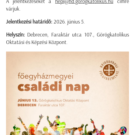
A jelentkezéseket a
hepi@hd.gorogkatolikus.hu
címre
várjuk.
Jelentkezési határidő:
2026. június 5.
Helyszín:
Debrecen, Faraktár utca 107., Görögkatolikus
Oktatási és Képzési Központ.