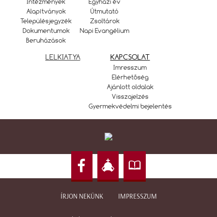
Intézmények
Egyházi év
Alapítványok
Útmutató
Településjegyzék
Zsoltárok
Dokumentumok
Napi Evangélium
Beruházások
LELKIATYA
KAPCSOLAT
Imresszum
Elérhetőség
Ajánlott oldalak
Visszajelzés
Gyermekvédelmi bejelentés
ÍRJON NEKÜNK
IMPRESSZUM