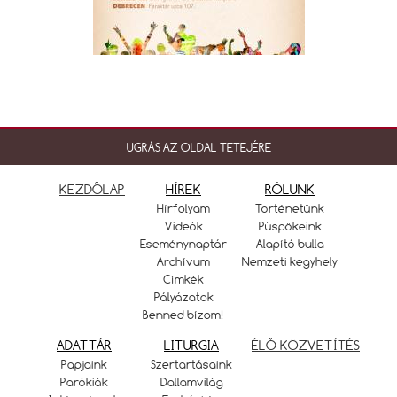
UGRÁS AZ OLDAL TETEJÉRE
KEZDŐLAP
HÍREK
RÓLUNK
Hírfolyam
Történetünk
Videók
Püspökeink
Eseménynaptár
Alapító bulla
Archívum
Nemzeti kegyhely
Címkék
Pályázatok
Benned bízom!
ADATTÁR
LITURGIA
ÉLŐ KÖZVETÍTÉS
Papjaink
Szertartásaink
Parókiák
Dallamvilág