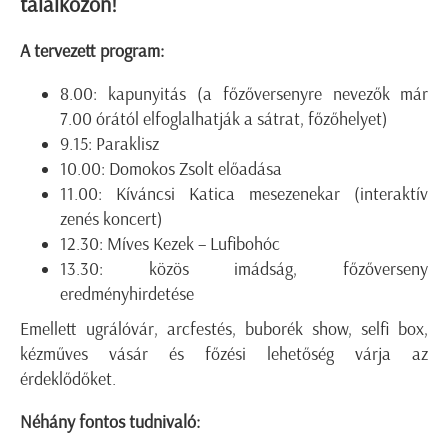
találkozón!
A tervezett program:
8.00: kapunyitás (a főzőversenyre nevezők már
7.00 órától elfoglalhatják a sátrat, főzőhelyet)
9.15: Paraklisz
10.00: Domokos Zsolt előadása
11.00: Kíváncsi Katica mesezenekar (interaktív
zenés koncert)
12.30: Míves Kezek – Lufibohóc
13.30: közös imádság, főzőverseny
eredményhirdetése
Emellett ugrálóvár, arcfestés, buborék show, selfi box,
kézműves vásár és főzési lehetőség várja az
érdeklődőket.
Néhány fontos tudnivaló: