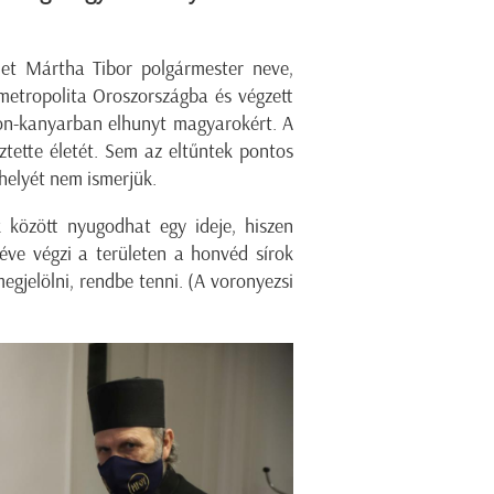
et Mártha Tibor polgármester neve,
metropolita Oroszországba és végzett
 Don-kanyarban elhunyt magyarokért. A
tette életét. Sem az eltűntek pontos
helyét nem ismerjük.
özött nyugodhat egy ideje, hiszen
ve végzi a területen a honvéd sírok
egjelölni, rendbe tenni. (A voronyezsi