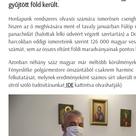
gyűjtött föld került.
Honlapunk rendszeres olvasói számára ismerősen csengh
hiszen az ő meghívására ment el tavaly januárban Fülöp 
panachidát (halottak lelki üdvéért végzett szertartás) a
harcokban eddigi ismereteink szerint 126 000 magyar vesz
számát, sem az összes eltűnt földi maradványainak pontos 
Azonban néhány száz magyar már méltóbb körülmények k
Fényeslitke polgármestere önszántából csaknem harminc é
felkutatását, melynek eredményeként számos sírt sikerült m
útról szóló tudósításunkat
IDE
kattintva olvashatják)