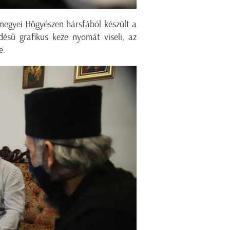
 megyei Hőgyészen hársfából készült a
désű grafikus keze nyomát viseli, az
e.