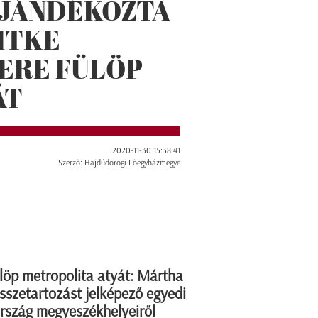
AJÁNDÉKOZTA
ITKE
ERE FÜLÖP
ÁT
2020-11-30 15:38:41
Szerző: Hajdúdorogi Főegyházmegye
löp metropolita atyát: Mártha
sszetartozást jelképező egyedi
ország megyeszékhelyeiről