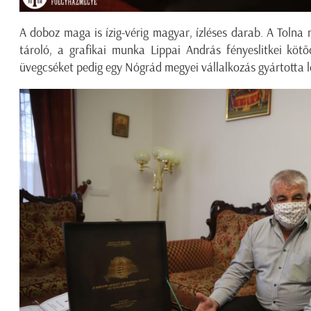
A doboz maga is ízig-vérig magyar, ízléses darab. A Tolna
tároló, a grafikai munka Lippai András fényeslitkei kötő
üvegcséket pedig egy Nógrád megyei vállalkozás gyártotta l