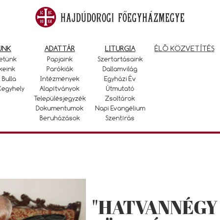
UNK
ADATTÁR
LITURGIA
ÉLŐ KÖZVETÍTÉS
etünk
Papjaink
Szertartásaink
keink
Parókiák
Dallamvilág
 Bulla
Intézmények
Egyházi Év
Kegyhely
Alapítványok
Útmutató
Településjegyzék
Zsoltárok
Dokumentumok
Napi Evangélium
Beruházások
Szentírás
"HATVANNÉGY