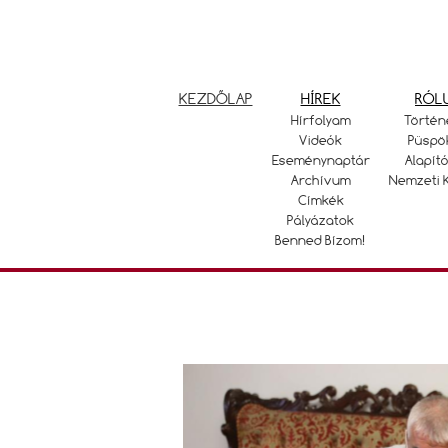
KEZDŐLAP
HÍREK
RÓL
Hírfolyam
Történ
Videók
Püspö
Eseménynaptár
Alapító
Archívum
Nemzeti 
Címkék
Pályázatok
Benned Bízom!