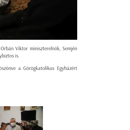
 Orbán Viktor miniszterelnök, Semjén
biztos is.
öszönve a Görögkatolikus Egyházért