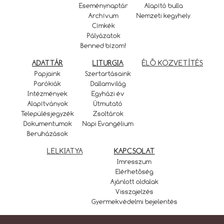
Eseménynaptár
Alapító bulla
Archívum
Nemzeti kegyhely
Címkék
Pályázatok
Benned bízom!
ADATTÁR
LITURGIA
ÉLŐ KÖZVETÍTÉS
Papjaink
Szertartásaink
Parókiák
Dallamvilág
Intézmények
Egyházi év
Alapítványok
Útmutató
Településjegyzék
Zsoltárok
Dokumentumok
Napi Evangélium
Beruházások
LELKIATYA
KAPCSOLAT
Imresszum
Elérhetőség
Ajánlott oldalak
Visszajelzés
Gyermekvédelmi bejelentés