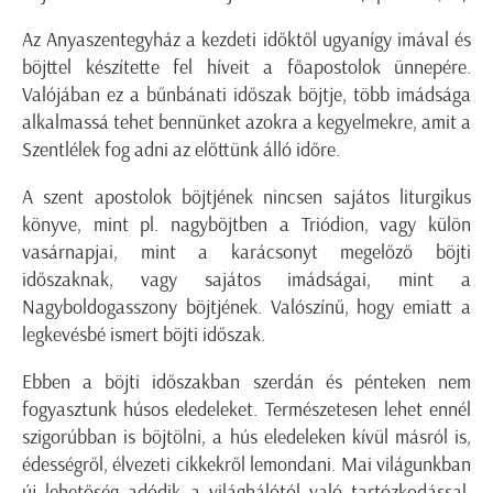
Az Anyaszentegyház a kezdeti időktől ugyanígy imával és
böjttel készítette fel híveit a főapostolok ünnepére.
Valójában ez a bűnbánati időszak böjtje, több imádsága
alkalmassá tehet bennünket azokra a kegyelmekre, amit a
Szentlélek fog adni az előttünk álló időre.
A szent apostolok böjtjének nincsen sajátos liturgikus
könyve, mint pl. nagyböjtben a Triódion, vagy külön
vasárnapjai, mint a karácsonyt megelőző böjti
időszaknak, vagy sajátos imádságai, mint a
Nagyboldogasszony böjtjének. Valószínű, hogy emiatt a
legkevésbé ismert böjti időszak.
Ebben a böjti időszakban szerdán és pénteken nem
fogyasztunk húsos eledeleket. Természetesen lehet ennél
szigorúbban is böjtölni, a hús eledeleken kívül másról is,
édességről, élvezeti cikkekről lemondani. Mai világunkban
új lehetőség adódik a világhálótól való tartózkodással.