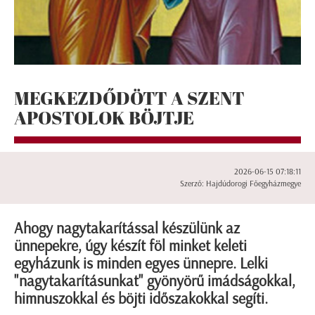
MEGKEZDŐDÖTT A SZENT
APOSTOLOK BÖJTJE
2026-06-15 07:18:11
Szerző: Hajdúdorogi Főegyházmegye
Ahogy nagytakarítással készülünk az
ünnepekre, úgy készít föl minket keleti
egyházunk is minden egyes ünnepre. Lelki
"nagytakarításunkat" gyönyörű imádságokkal,
himnuszokkal és böjti időszakokkal segíti.