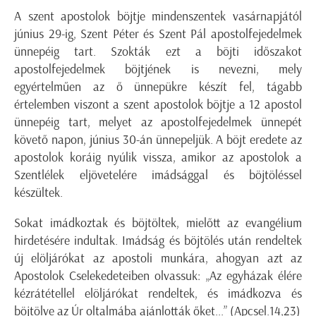
A szent apostolok böjtje mindenszentek vasárnapjától
június 29-ig, Szent Péter és Szent Pál apostolfejedelmek
ünnepéig tart. Szokták ezt a böjti időszakot
apostolfejedelmek böjtjének is nevezni, mely
egyértelműen az ő ünnepükre készít fel, tágabb
értelemben viszont a szent apostolok böjtje a 12 apostol
ünnepéig tart, melyet az apostolfejedelmek ünnepét
követő napon, június 30-án ünnepeljük. A böjt eredete az
apostolok koráig nyúlik vissza, amikor az apostolok a
Szentlélek eljövetelére imádsággal és böjtöléssel
készültek.
Sokat imádkoztak és böjtöltek, mielőtt az evangélium
hirdetésére indultak. Imádság és böjtölés után rendeltek
új elöljárókat az apostoli munkára, ahogyan azt az
Apostolok Cselekedeteiben olvassuk: „Az egyházak élére
kézrátétellel elöljárókat rendeltek, és imádkozva és
böjtölve az Úr oltalmába ajánlották őket...” (Apcsel.14,23)