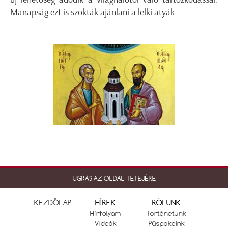
Manapság ezt is szokták ajánlani a lelki atyák.
UGRÁS AZ OLDAL TETEJÉRE
KEZDŐLAP
HÍREK
RÓLUNK
Hírfolyam
Történetünk
Videók
Püspökeink