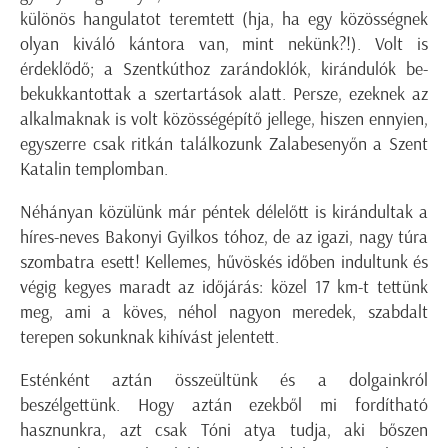
különös hangulatot teremtett (hja, ha egy közösségnek
olyan kiváló kántora van, mint nekünk?!). Volt is
érdeklődő; a Szentkúthoz zarándoklók, kirándulók be-
bekukkantottak a szertartások alatt. Persze, ezeknek az
alkalmaknak is volt közösségépítő jellege, hiszen ennyien,
egyszerre csak ritkán találkozunk Zalabesenyőn a Szent
Katalin templomban.
Néhányan közülünk már péntek délelőtt is kirándultak a
híres-neves Bakonyi Gyilkos tóhoz, de az igazi, nagy túra
szombatra esett! Kellemes, hűvöskés időben indultunk és
végig kegyes maradt az időjárás: közel 17 km-t tettünk
meg, ami a köves, néhol nagyon meredek, szabdalt
terepen sokunknak kihívást jelentett.
Esténként aztán összeültünk és a dolgainkról
beszélgettünk. Hogy aztán ezekből mi fordítható
hasznunkra, azt csak Tóni atya tudja, aki bőszen