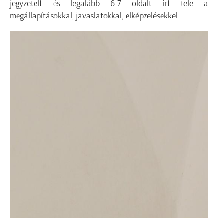
jegyzetelt és legalább 6-7 oldalt írt tele a
megállapításokkal, javaslatokkal, elképzelésekkel.