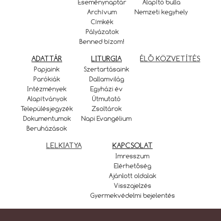
Eseménynaptár
Alapító bulla
Archívum
Nemzeti kegyhely
Címkék
Pályázatok
Benned bízom!
ADATTÁR
LITURGIA
ÉLŐ KÖZVETÍTÉS
Papjaink
Szertartásaink
Parókiák
Dallamvilág
Intézmények
Egyházi év
Alapítványok
Útmutató
Településjegyzék
Zsoltárok
Dokumentumok
Napi Evangélium
Beruházások
LELKIATYA
KAPCSOLAT
Imresszum
Elérhetőség
Ajánlott oldalak
Visszajelzés
Gyermekvédelmi bejelentés