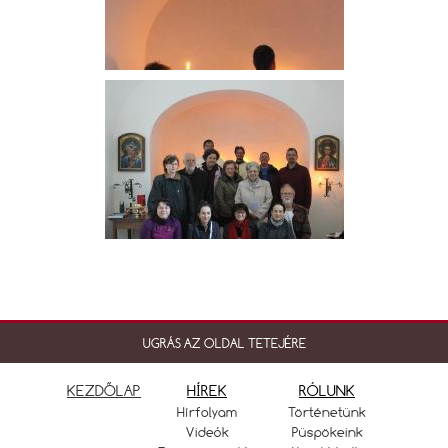
UGRÁS AZ OLDAL TETEJÉRE
KEZDŐLAP
HÍREK
RÓLUNK
Hírfolyam
Történetünk
Videók
Püspökeink