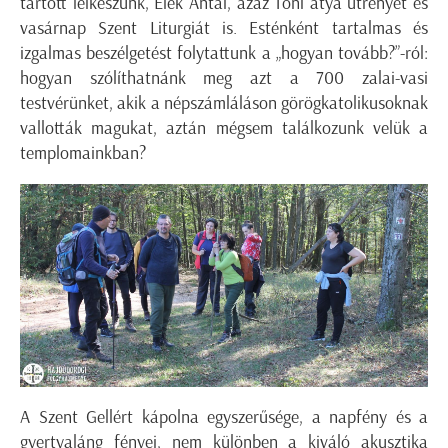
tartott lelkészünk, Elek Antal, azaz Tóni atya utrenyét és
vasárnap Szent Liturgiát is. Esténként tartalmas és
izgalmas beszélgetést folytattunk a „hogyan tovább?”-ról:
hogyan szólíthatnánk meg azt a 700 zalai-vasi
testvérünket, akik a népszámláláson görögkatolikusoknak
vallották magukat, aztán mégsem találkozunk velük a
templomainkban?
A Szent Gellért kápolna egyszerűsége, a napfény és a
gyertyaláng fényei, nem különben a kiváló akusztika