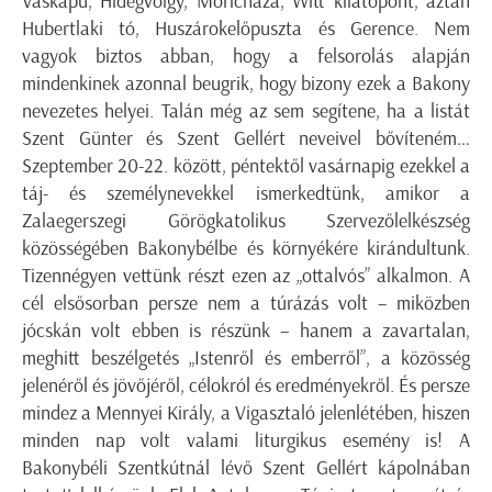
Vaskapu, Hidegvölgy, Móricháza, Witt kilátópont, aztán
Hubertlaki tó, Huszárokelőpuszta és Gerence. Nem
vagyok biztos abban, hogy a felsorolás alapján
mindenkinek azonnal beugrik, hogy bizony ezek a Bakony
nevezetes helyei. Talán még az sem segítene, ha a listát
Szent Günter és Szent Gellért neveivel bővíteném…
Szeptember 20-22. között, péntektől vasárnapig ezekkel a
táj- és személynevekkel ismerkedtünk, amikor a
Zalaegerszegi Görögkatolikus Szervezőlelkészség
közösségében Bakonybélbe és környékére kirándultunk.
Tizennégyen vettünk részt ezen az „ottalvós” alkalmon. A
cél elsősorban persze nem a túrázás volt – miközben
jócskán volt ebben is részünk – hanem a zavartalan,
meghitt beszélgetés „Istenről és emberről”, a közösség
jelenéről és jövőjéről, célokról és eredményekről. És persze
mindez a Mennyei Király, a Vigasztaló jelenlétében, hiszen
minden nap volt valami liturgikus esemény is! A
Bakonybéli Szentkútnál lévő Szent Gellért kápolnában