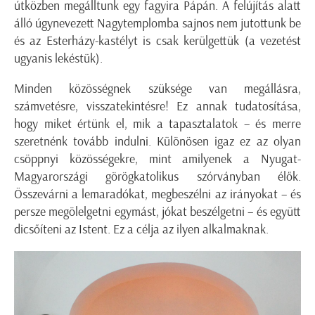
útközben megálltunk egy fagyira Pápán. A felújítás alatt
álló úgynevezett Nagytemplomba sajnos nem jutottunk be
és az Esterházy-kastélyt is csak kerülgettük (a vezetést
ugyanis lekéstük).
Minden közösségnek szüksége van megállásra,
számvetésre, visszatekintésre! Ez annak tudatosítása,
hogy miket értünk el, mik a tapasztalatok – és merre
szeretnénk tovább indulni. Különösen igaz ez az olyan
csöppnyi közösségekre, mint amilyenek a Nyugat-
Magyarországi görögkatolikus szórványban élők.
Összevárni a lemaradókat, megbeszélni az irányokat – és
persze megölelgetni egymást, jókat beszélgetni – és együtt
dicsőíteni az Istent. Ez a célja az ilyen alkalmaknak.