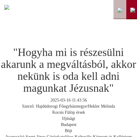
"Hogyha mi is részesülni
akarunk a megváltásból, akkor
nekünk is oda kell adni
magunkat Jézusnak"
2025-03-16 11:43:56
Szerző: Hajdúdorogi Főegyházmegye/Hekler Melinda
Kocsis Fülöp érsek
Ifjúsági
Budapest
Böjt
Aranyszájú Szent János Görögkatolikus Kulturális Központ és Kollégium