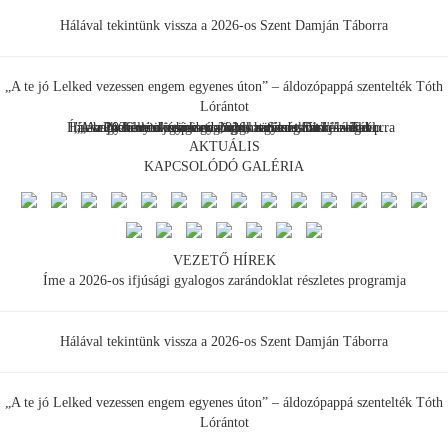
Hálával tekintünk vissza a 2026-os Szent Damján Táborra
„A te jó Lelked vezessen engem egyenes úton” – áldozópappá szentelték Tóth
Lórántot
Hálával tekintünk vissza a 2026-os Szent Damján Táborra
Íme a 2026-os ifjúsági gyalogos zarándoklat részletes p...
„A te jó Lelked vezessen engem egyenes úton” – áldo...
"...hogy fényt vigyek oda, ahol sötétség van" – elmél...
„Az ikon nem csupán ábrázol, hanem tanít” – véget...
Pótfelvételit hirdet görögkatolikus főiskolánk
AKTUÁLIS
KAPCSOLÓDÓ GALÉRIA
VEZETŐ HÍREK
Íme a 2026-os ifjúsági gyalogos zarándoklat részletes programja
Hálával tekintünk vissza a 2026-os Szent Damján Táborra
„A te jó Lelked vezessen engem egyenes úton” – áldozópappá szentelték Tóth
Lórántot