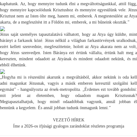
kaphatunk. Az, hogy mennyire tudunk élni a megváltottságunkkal, attól függ,
hogy mennyire kapcsolódunk Krisztushoz és mennyire egyesülünk vele. Jézus
Krisztust nem az Isten ölte meg, hanem mi, emberek. A megtestesülést az Atya
akarta, de a megfeszítést itt a Földön mi, emberek, a mi bűneink okozták.”
Jézus saját személyes tapasztalatává válhatott, hogy az Atya úgy küldte, mint
bárányt a farkasok közé. Jézus nélkül a világban farkastörvények uralkodnak,
ezért kellett szenvednie, megfeszíttetnie, holott az Atya akarata nem az volt,
hogy Jézus szenvedjen. Isten Báránya ezt értünk vállalta, értünk halt meg a
kereszten, mindent odaadott az Atyának és mindent odaadott nekünk, és mi
ebből élhetünk.
„Hogyha mi is részesülni akarunk a megváltásból, akkor nekünk is oda kell
adni magunkat Jézusnak, vagyis a másik emberen keresztül szolgálni kell
egymást” - hangsúlyozta az érsek-metropolita. „Érdemes ezt tovább gondolni:
mit jelent az életemben, hogy odaadom magam Krisztusnak?
Megtapasztalhatjuk, hogy minél odaadóbbak vagyunk, annál jobban él
bennünk a kegyelem. És annál jobban tudunk önmagunk lenni.”
VEZETŐ HÍREK
Íme a 2026-os ifjúsági gyalogos zarándoklat részletes programja