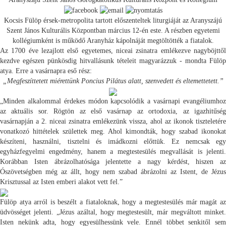
Kocsis Fülöp érsek-metropolita tartott előszenteltek liturgiáját az Aranyszájú
Szent János Kulturális Központban március 12-én este. A részben egyetemi
kollégiumként is működő Aranyház kápolnáját megtöltötték a fiatalok.
Az 1700 éve lezajlott első egyetemes, niceai zsinatra emlékezve nagyböjttől
kezdve egészen pünkösdig hitvallásunk tételeit magyarázzuk - mondta Fülöp
atya. Erre a vasárnapra eső rész:
„Megfeszíttetett miérettünk Poncius Pilátus alatt, szenvedett és eltemettetett.”
„Minden alkalommal érdekes módon kapcsolódik a vasárnapi evangéliumhoz
az aktuális sor. Rögtön az első vasárnap az ortodoxia, az igazhitűség
vasárnapján a 2. niceai zsinatra emlékezünk vissza, ahol az ikonok tiszteletére
vonatkozó hittételek születtek meg. Ahol kimondták, hogy szabad ikonokat
készíteni, használni, tisztelni és imádkozni előttük. Ez nemcsak egy
egyházfegyelmi engedmény, hanem a megtestesülés megvallását is jelenti.
Korábban Isten ábrázolhatósága jelentette a nagy kérdést, hiszen az
Ószövetségben még az állt, hogy nem szabad ábrázolni az Istent, de Jézus
Krisztussal az Isten emberi alakot vett fel.”
Fülöp atya arról is beszélt a fiataloknak, hogy a megtestesülés már magát az
üdvösséget jelenti. „Jézus azáltal, hogy megtestesült, már megváltott minket.
Isten nekünk adta, hogy egyesülhessünk vele. Ennél többet senkitől sem