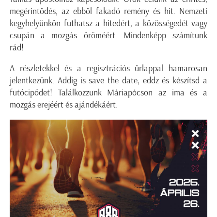
megérintődés, az ebből fakadó remény és hit. Nemzeti
kegyhelyünkön futhatsz a hitedért, a közösségedét vagy
csupán a mozgás öröméért. Mindenképp számítunk
rád!
A részletekkel és a regisztrációs űrlappal hamarosan
jelentkezünk. Addig is save the date, eddz és készítsd a
futócipődet! Találkozzunk Máriapócson az ima és a
mozgás erejéért és ajándékáért.