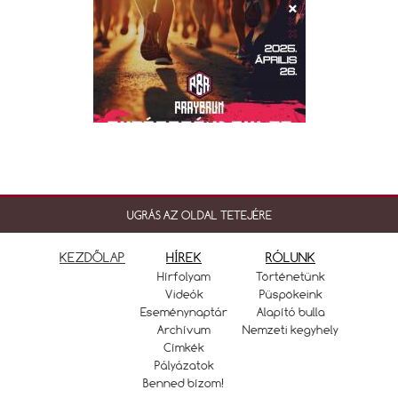
UGRÁS AZ OLDAL TETEJÉRE
KEZDŐLAP
HÍREK
RÓLUNK
Hírfolyam
Történetünk
Videók
Püspökeink
Eseménynaptár
Alapító bulla
Archívum
Nemzeti kegyhely
Címkék
Pályázatok
Benned bízom!