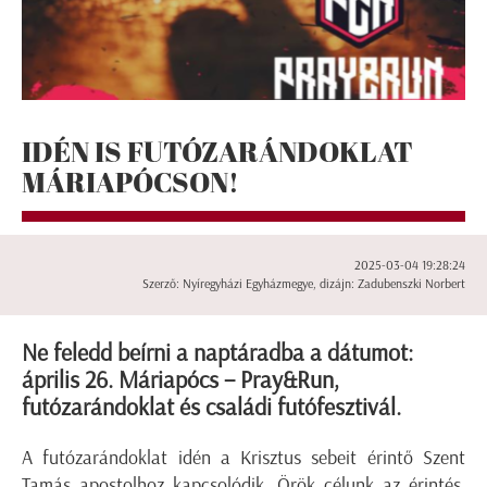
IDÉN IS FUTÓZARÁNDOKLAT
MÁRIAPÓCSON!
2025-03-04 19:28:24
Szerző: Nyíregyházi Egyházmegye, dizájn: Zadubenszki Norbert
Ne feledd beírni a naptáradba a dátumot:
április 26. Máriapócs – Pray&Run,
futózarándoklat és családi futófesztivál.
A futózarándoklat idén a Krisztus sebeit érintő Szent
Tamás apostolhoz kapcsolódik. Örök célunk az érintés,