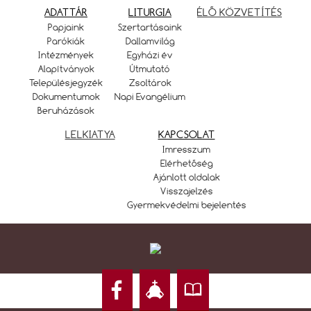
ADATTÁR
LITURGIA
ÉLŐ KÖZVETÍTÉS
Papjaink
Szertartásaink
Parókiák
Dallamvilág
Intézmények
Egyházi év
Alapítványok
Útmutató
Településjegyzék
Zsoltárok
Dokumentumok
Napi Evangélium
Beruházások
LELKIATYA
KAPCSOLAT
Imresszum
Elérhetőség
Ajánlott oldalak
Visszajelzés
Gyermekvédelmi bejelentés