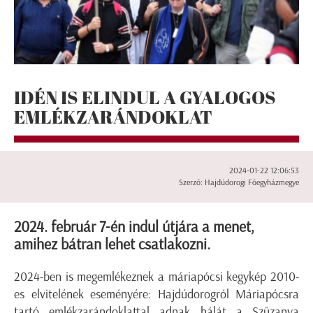
IDÉN IS ELINDUL A GYALOGOS
EMLÉKZARÁNDOKLAT
2024-01-22 12:06:53
Szerző: Hajdúdorogi Főegyházmegye
2024. február 7-én indul útjára a menet,
amihez bátran lehet csatlakozni.
2024-ben is megemlékeznek a máriapócsi kegykép 2010-
es elvitelének eseményére: Hajdúdorogról Máriapócsra
tartó emlékzarándoklattal adnak hálát a Szűzanya