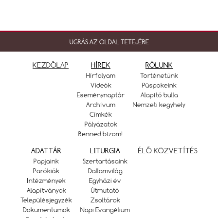
UGRÁS AZ OLDAL TETEJÉRE
KEZDŐLAP
HÍREK
RÓLUNK
Hírfolyam
Történetünk
Videók
Püspökeink
Eseménynaptár
Alapító bulla
Archívum
Nemzeti kegyhely
Címkék
Pályázatok
Benned bízom!
ADATTÁR
LITURGIA
ÉLŐ KÖZVETÍTÉS
Papjaink
Szertartásaink
Parókiák
Dallamvilág
Intézmények
Egyházi év
Alapítványok
Útmutató
Településjegyzék
Zsoltárok
Dokumentumok
Napi Evangélium