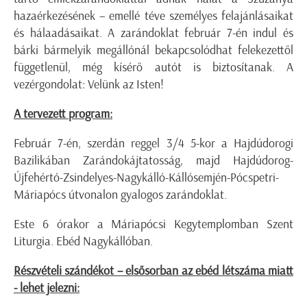
hazaérkezésének – emellé téve személyes felajánlásaikat
és hálaadásaikat. A zarándoklat február 7-én indul és
bárki bármelyik megállónál bekapcsolódhat felekezettől
függetlenül, még kísérő autót is biztosítanak. A
vezérgondolat: Velünk az Isten!
A tervezett program:
Február 7-én, szerdán reggel 3/4 5-kor a Hajdúdorogi
Bazilikában Zarándokájtatosság, majd Hajdúdorog-
Újfehértó-Zsindelyes-Nagykálló-Kállósemjén-Pócspetri-
Máriapócs útvonalon gyalogos zarándoklat.
Este 6 órakor a Máriapócsi Kegytemplomban Szent
Liturgia. Ebéd Nagykállóban.
Részvételi szándékot – elsősorban az ebéd létszáma miatt
- lehet jelezni: