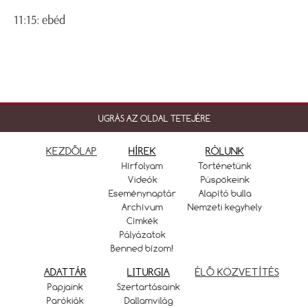
11:15: ebéd
UGRÁS AZ OLDAL TETEJÉRE
KEZDŐLAP
HÍREK
RÓLUNK
Hírfolyam
Történetünk
Videók
Püspökeink
Eseménynaptár
Alapító bulla
Archívum
Nemzeti kegyhely
Címkék
Pályázatok
Benned bízom!
ADATTÁR
LITURGIA
ÉLŐ KÖZVETÍTÉS
Papjaink
Szertartásaink
Parókiák
Dallamvilág