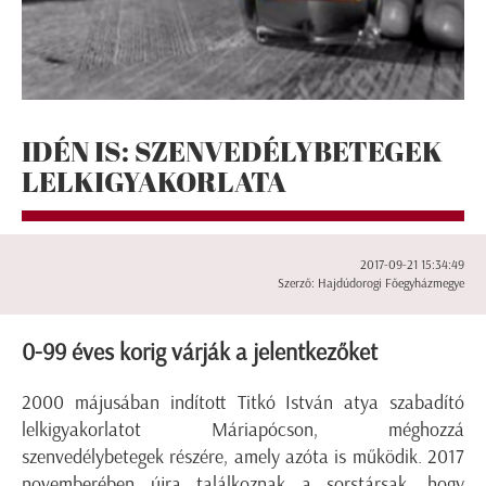
IDÉN IS: SZENVEDÉLYBETEGEK
LELKIGYAKORLATA
2017-09-21 15:34:49
Szerző: Hajdúdorogi Főegyházmegye
0-99 éves korig várják a jelentkezőket
2000 májusában indított Titkó István atya szabadító
lelkigyakorlatot Máriapócson, méghozzá
szenvedélybetegek részére, amely azóta is működik. 2017
novemberében újra találkoznak a sorstársak, hogy