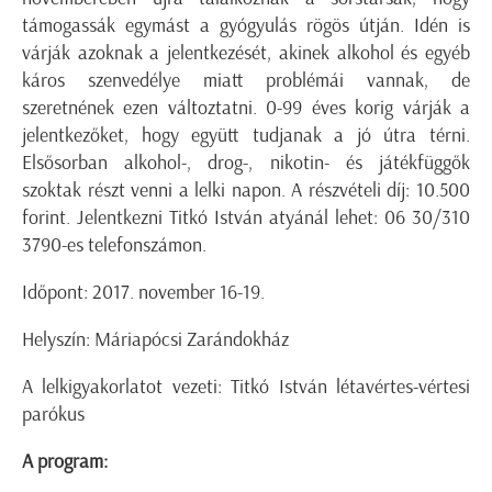
támogassák egymást a gyógyulás rögös útján. Idén is
várják azoknak a jelentkezését, akinek alkohol és egyéb
káros szenvedélye miatt problémái vannak, de
szeretnének ezen változtatni. 0-99 éves korig várják a
jelentkezőket, hogy együtt tudjanak a jó útra térni.
Elsősorban alkohol-, drog-, nikotin- és játékfüggők
szoktak részt venni a lelki napon. A részvételi díj: 10.500
forint. Jelentkezni Titkó István atyánál lehet: 06 30/310
3790-es telefonszámon.
Időpont: 2017. november 16-19.
Helyszín: Máriapócsi Zarándokház
A lelkigyakorlatot vezeti: Titkó István létavértes-vértesi
parókus
A program: