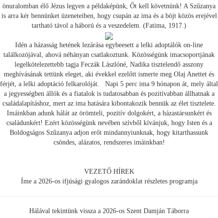
önuralomban élő Jézus legyen a példaképünk, Őt kell követnünk! A Szűzanya
is arra kér bennünket üzeneteiben, hogy csupán az ima és a böjt közös erejével
tartható távol a háború és a veszedelem. (Fatima, 1917.)
Idén a házasság hetének lezárása egybeesett a lelki adoptálók on-line
találkozójával, ahová néhányan csatlakoztunk. Közösségünk imacsoportjának
legelkötelezettebb tagja Feczák Lászlóné, Nadika tisztelendő asszony
meghívásának tettünk eleget, aki évekkel ezelőtt ismerte meg Olaj Anettet és
férjét, a lelki adoptáció felkarolóját. Napi 5 perc ima 9 hónapon át, mely által
a jegyességben állók és a fiatalok is tudatosabban és pozitívabban állhatnak a
családalapításhoz, mert az ima hatására kibontakozik bennük az élet tisztelete.
Imáinkban adunk hálát az örömteli, pozitív dolgokért, a házastársunkért és
családunkért! Ezért közösségünk nevében szívből kívánjuk, hogy Isten és a
Boldogságos Szűzanya adjon erőt mindannyiunknak, hogy kitarthassunk
csöndes, alázatos, rendszeres imáinkban!
VEZETŐ HÍREK
Íme a 2026-os ifjúsági gyalogos zarándoklat részletes programja
Hálával tekintünk vissza a 2026-os Szent Damján Táborra