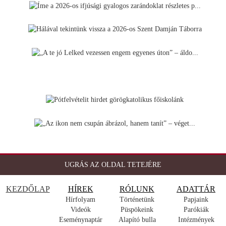
UGRÁS AZ OLDAL TETEJÉRE
KEZDŐLAP
HÍREK
RÓLUNK
ADATTÁR
Hírfolyam
Történetünk
Papjaink
Videók
Püspökeink
Parókiák
Eseménynaptár
Alapító bulla
Intézmények