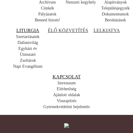
Archívum
Nemzeti kegyhely
Alapítványok
Címkék
Településjegyzék
Pályázatok
Dokumentumok
Benned bízom!
Beruházások
LITURGIA
ÉLŐ KÖZVETÍTÉS
LELKIATYA
Szertartásaink
Dallamvilág
Egyházi év
Útmutató
Zsoltárok
Napi Evangélium
KAPCSOLAT
Imresszum
Elérhetőség
Ajánlott oldalak
Visszajelzés
Gyermekvédelmi bejelentés