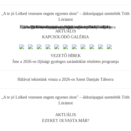
„A te jó Lelked vezessen engem egyenes úton” – áldozópappá szentelték Tóth
Lórántot
Hálával tekintünk vissza a 2026-os Szent Damján Táborra
Íme a 2026-os ifjúsági gyalogos zarándoklat részletes p...
„A te jó Lelked vezessen engem egyenes úton” – áldo...
"...hogy fényt vigyek oda, ahol sötétség van" – elmél...
„Az ikon nem csupán ábrázol, hanem tanít” – véget...
Pótfelvételit hirdet görögkatolikus főiskolánk
AKTUÁLIS
KAPCSOLÓDÓ GALÉRIA
VEZETŐ HÍREK
Íme a 2026-os ifjúsági gyalogos zarándoklat részletes programja
Hálával tekintünk vissza a 2026-os Szent Damján Táborra
„A te jó Lelked vezessen engem egyenes úton” – áldozópappá szentelték Tóth
Lórántot
AKTUÁLIS
EZEKET OLVASTA MÁR?