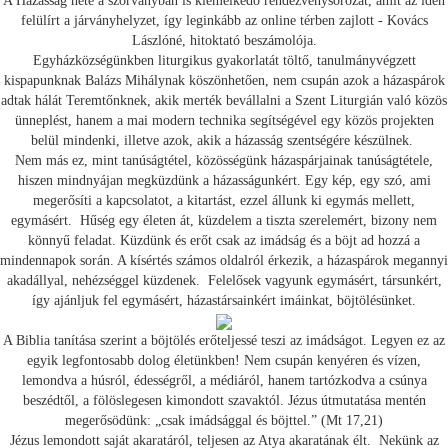
A Házasság hete a szórványban is kiemelkedő rendezvénysorozat, amit az idén
felülírt a járványhelyzet, így leginkább az online térben zajlott - Kovács
Lászlóné, hitoktató beszámolója.
Egyházközségünkben liturgikus gyakorlatát töltő, tanulmányvégzett
kispapunknak Balázs Mihálynak köszönhetően, nem csupán azok a házaspárok
adtak hálát Teremtőnknek, akik merték bevállalni a Szent Liturgián való közös
ünneplést, hanem a mai modern technika segítségével egy közös projekten
belül mindenki, illetve azok, akik a házasság szentségére készülnek.
Nem más ez, mint tanúságtétel, közösségünk házaspárjainak tanúságtétele,
hiszen mindnyájan megküzdünk a házasságunkért. Egy kép, egy szó, ami
megerősíti a kapcsolatot, a kitartást, ezzel állunk ki egymás mellett,
egymásért. Hűség egy életen át, küzdelem a tiszta szerelemért, bizony nem
könnyű feladat. Küzdünk és erőt csak az imádság és a böjt ad hozzá a
mindennapok során. A kísértés számos oldalról érkezik, a házaspárok megannyi
akadállyal, nehézséggel küzdenek. Felelősek vagyunk egymásért, társunkért,
így ajánljuk fel egymásért, házastársainkért imáinkat, böjtölésünket.
A Biblia tanítása szerint a böjtölés erőteljessé teszi az imádságot. Legyen ez az
egyik legfontosabb dolog életünkben! Nem csupán kenyéren és vízen,
lemondva a húsról, édességről, a médiáról, hanem tartózkodva a csúnya
beszédtől, a fölöslegesen kimondott szavaktól. Jézus útmutatása mentén
megerősödünk: „csak imádsággal és böjttel.” (Mt 17,21)
Jézus lemondott saját akaratáról, teljesen az Atya akaratának élt. Nekünk az