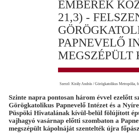
EMBEREK KÖZ
21,3) - FELSZ
GÖRÖGKATOL
PAPNEVELŐ I
MEGSZÉPÜLT 
Szerző: Király András / Görögkatolikus Metropólia, 
Szinte napra pontosan három évvel ezelőtt sz
Görögkatolikus Papnevelő Intézet és a Nyí
Püspöki Hivatalának kívül-belül fölújított ép
vajhagyó vasárnap előtti szombaton a Papnev
megszépült kápolnáját szentelték újra főpás