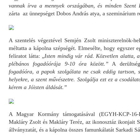
vannak írva a mennyek országában, és minden Szent 
zárta az ünnepséget Dobos András atya, a szeminárium r
A szentelés végeztével Semjén Zsolt miniszterelnök-hely
méltatta a kápolna szépségét. Elmesélte, hogy egyszer e
feliratot látta: „
Isten mindig vár rád. Közvetlen alatta, 
plébános fogadóórája 9-10 óra között.”
A derültség
fogadóóra, a papok szolgálata ne csak eddig tartson, 
helyekre, a szent művészetre. Szolgálja ezt ez a csodál
kérem a Jóisten áldását.”
A Magyar Kormány támogatásával (EGYH-KCP-16-P-0
Makláry Zsolt és Makláry Teréz, az ikonosztáz ikonjait 
állványzatát, és a kápolna összes famunkálatát Sarkadi Sá