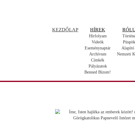
KEZDŐLAP
HÍREK
RÓL
Hírfolyam
Történ
Videók
Püspök
Eseménynaptár
Alapító
Archívum
Nemzeti K
Címkék
Pályázatok
Benned Bízom!