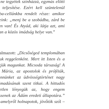
 ne tegyétek színházzá, egymás előtti
teljesítése. Ezért kell szüntelenül
-cellánkba rendelt része: amikor
éseink: „menj be a szobádba, zárd be
en van! És Atyád, aki látja azt, ami
ban a közös imádság helye van
.”
almazott: „
Dicsőséged templomában
 reggelenként. Mert itt Isten és a
tjük magunkat. Micsoda társaság! A
 Mária, az apostolok és próféták,
ennünket az üdvösségtörténet nagy
ámadásának szent titkai. A hittudós
yetlen lényegük az, hogy engem
essenek az Ádám eredeti állapotára.”
, amelyről holnapotok, jövőtök szó
l –