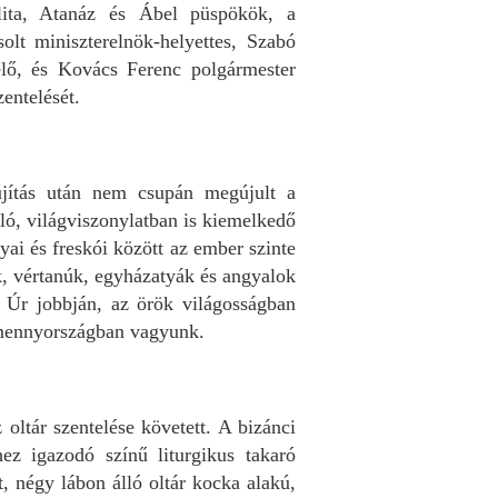
lita, Atanáz és Ábel püspökök, a
olt miniszterelnök-helyettes, Szabó
elő, és Kovács Ferenc polgármester
entelését.
újítás után nem csupán megújult a
ó, világviszonylatban is kiemelkedő
ai és freskói között az ember szinte
ek, vértanúk, egyházatyák és angyalok
 Úr jobbján, az örök világosságban
a mennyországban vagyunk.
oltár szentelése követett. A bizánci
hez igazodó színű liturgikus takaró
t, négy lábon álló oltár kocka alakú,