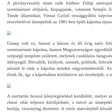
A járványveszély miatt szűk körben: Fülöp metropo
szeminárium elöljárói, kispapjaink, valamint Semjén Zs
Tünde államtitkár, Vinnai Győző országgyűlési képvis
részvételével ünnepeltük az 1981-ben épült kápolna újrasz
Ünnep volt ez, hiszen a három és fél évig tartó fel
szemináriumi kápolna, hanem Magyarországon egyedüláll
szépségű templom született, melynek csodálatos faragvány
átlényegül. Hitvallók, királyok, szentek, próféták, bölcs
néznek le ránk a kápolna minden négyzetméteréről. Az
élnek ők, így a kápolnában körülnézve azt érezhetjük: 
A szertartás hosszú könyörgésekkel kezdődött, melyet az 
rítusú oltár teljesen körüljárható, s mivel az ünnepek
borítja, viszonylag dísztelen. A vörös márványból készül