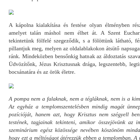
A kápolna kialakítása és festése olyan élményben rész
amelyet talán máshol nem élhet át. A Szent Euchar
tekintetünk fölfelé szegeződik, s a fölöttünk látható, f
pillantjuk meg, melyen az oldalablakokon átsütő napsuga
ránk. Mindeközben bensőnkig hatnak az áldoztatás szavai:
Üdvözítőnk, Jézus Krisztusnak drága, legszentebb, legti
bocsánatára és az örök életre.
A pompa nem a falaknak, nem a tégláknak, nem is a kima
Az egyház a templomszentelésben mindig magát ünnep
pozícióját, hanem azt, hogy Krisztus nem szégyell be
testének, tagjainak tekinteni, amikor összejövünk az 
szeminárium egész közössége nevében köszönöm mindazo
hogy ezt a méltóságot átérezzük ebben a templomban. A n