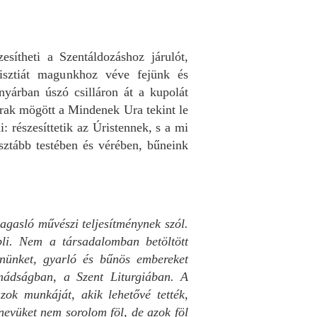
esítheti a Szentáldozáshoz járulót,
isztiát magunkhoz véve fejünk és
ényárban úszó csilláron át a kupolát
rak mögött a Mindenek Ura tekint le
 részesíttetik az Úristennek, s a mi
sztább testében és vérében, bűneink
gasló művészi teljesítménynek szól.
li. Nem a társadalomban betöltött
nnünket, gyarló és bűnös embereket
imádságban, a Szent Liturgiában. A
k munkáját, akik lehetővé tették,
evüket nem sorolom föl, de azok föl