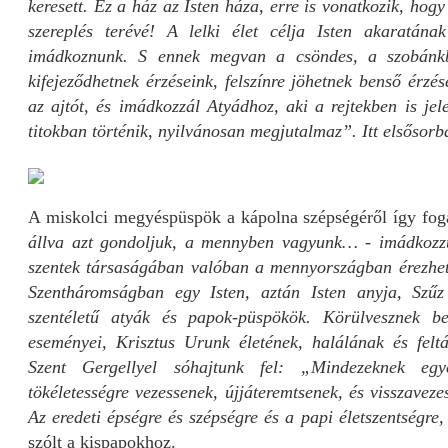
keresett. Ez a ház az Isten háza, erre is vonatkozik, hogy
szereplés terévé! A lelki élet célja Isten akaratának 
imádkoznunk. S ennek megvan a csöndes, a szobánkba
kifejeződhetnek érzéseink, felszínre jöhetnek benső érz
az ajtót, és imádkozzál Atyádhoz, aki a rejtekben is jel
titokban történik, nyilvánosan megjutalmaz”. Itt elsősor
A miskolci megyéspüspök a kápolna szépségéről így fog
állva azt gondoljuk, a mennyben vagyunk… - imádkozzuk
szentek társaságában valóban a mennyországban érezhe
Szentháromságban egy Isten, aztán Isten anyja, Szűz
szentéletű atyák és papok-püspökök. Körülvesznek b
eseményei, Krisztus Urunk életének, halálának és felt
Szent Gergellyel sóhajtunk fel: „Mindezeknek eg
tökéletességre vezessenek, újjáteremtsenek, és visszavez
Az eredeti épségre és szépségre és a papi életszentségre
szólt a kispapokhoz.