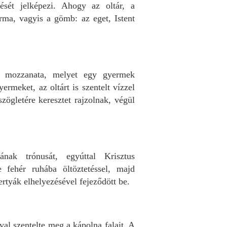
ését jelképezi. Ahogy az oltár, a
rma, vagyis a gömb: az eget, Istent
bb mozzanata, melyet egy gyermek
ermeket, az oltárt is szentelt vízzel
ögletére keresztet rajzolnak, végül
ának trónusát, egyúttal Krisztus
e fehér ruhába öltöztetéssel, majd
ertyák elhelyezésével fejeződött be.
val szentelte meg a kápolna falait. A