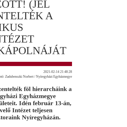
ÖTT! (JEL
ENTELTÉK A
IKUS
NTÉZET
KÁPOLNÁJÁT
2021-02-14 21:48:28
fotó: Zadubenszki Norbert / Nyíregyházi Egyházmegye
entelték föl hierarcháink a
regyházi Egyházmegye
ületeit. Idén február 13-án,
elő Intézet teljesen
ztoraink Nyíregyházán.