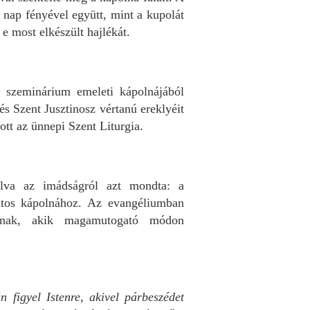
 nap fényével együtt, mint a kupolát
 e most elkészült hajlékát.
a szeminárium emeleti kápolnájából
és Szent Jusztinosz vértanú ereklyéit
dott az ünnepi Szent Liturgia.
alva az imádságról azt mondta: a
álatos kápolnához. Az evangéliumban
dának, akik magamutogató módon
n figyel Istenre, akivel párbeszédet