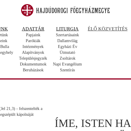
UNK
ADATTÁR
LITURGIA
ÉLŐ KÖZVETÍTÉS
etünk
Papjaink
Szertartásaink
eink
Parókiák
Dallamvilág
 Bulla
Intézmények
Egyházi Év
egyhely
Alapítványok
Útmutató
Településjegyzék
Zsoltárok
Dokumentumok
Napi Evangélium
Beruházások
Szentírás
ÍME, ISTEN H