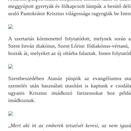
meggyújtott gyertyák és fölkapcsolt lámpák a besütő déli
uraló Pantokrátor Krisztus világossága ragyogták be Isten
A szertartás körmenettel folytatódott, melynek során 
Szent István diakónus, Szent Lőrinc fődiakónus-vértanú, 
hozták át, melyeket az új oltárba falaztak. Innen folytató
Szentbeszédében Atanáz püspök az evangéliumra ut
szentelés után használati utasítást is kaptunk e csod
ugyanis Krisztus imádkozó farizeusokat hoz pél
imádkoznak.
„
Mert aki itt az emberek tetszését keresi, az nem igazá