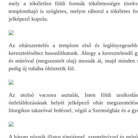
mely a tökéletlen földi formák tökéletességre törekv
templomhajó is szögletes, melyre ráborul a tökéletes fo
jelképező kupola.
Az oltárszentelés a templom első és leglényegese
kereszteléséhez hasonlíthatunk. Ahogy a keresztelendő gy
és müróval (megszentelt olaj) mossák át, majd minden sz
pedig új ruhába öltöztetik föl.
Az utolsó vacsora asztalát, Isten földi uralkodás
önfeláldozásának helyét jelképező oltár megszentelés
liturgikus takaróval fedéssel, végül a Szentségház és a gy
A három püspök illatos tömjénnel, szenteltvízzel és müró