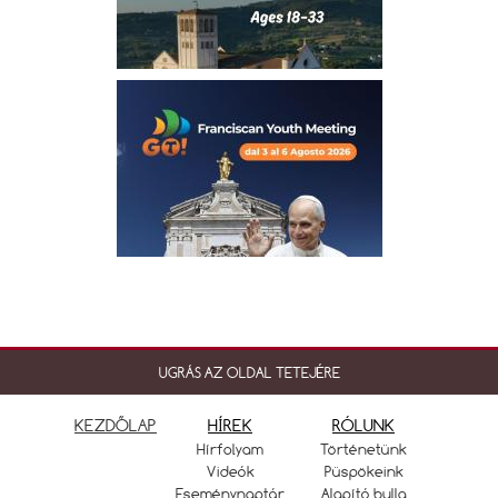
UGRÁS AZ OLDAL TETEJÉRE
KEZDŐLAP
HÍREK
RÓLUNK
Hírfolyam
Történetünk
Videók
Püspökeink
Eseménynaptár
Alapító bulla