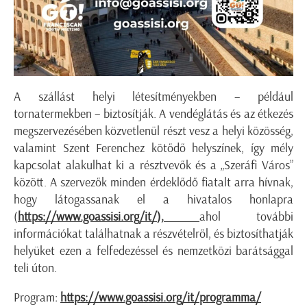
A szállást helyi létesítményekben – például
tornatermekben – biztosítják. A vendéglátás és az étkezés
megszervezésében közvetlenül részt vesz a helyi közösség,
valamint Szent Ferenchez kötődő helyszínek, így mély
kapcsolat alakulhat ki a résztvevők és a „Szeráfi Város”
között. A szervezők minden érdeklődő fiatalt arra hívnak,
hogy látogassanak el a hivatalos honlapra
(
https://www.goassisi.org/it/
),
ahol további
információkat találhatnak a részvételről, és biztosíthatják
helyüket ezen a felfedezéssel és nemzetközi barátsággal
teli úton.
Program:
https://www.goassisi.org/it/programma/