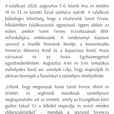
A találkozó 2026. augusztus 3–6. között lesz, és minden
18 és 33 év közötti fiatal számára nyitott. A találkozó
különleges lehetőség, hogy a résztvevők Szent Ferenc
lelkületében találkozzanak egymással, éppen abban az
évben, amikor Szent Ferenc tranzitusának 800.
évfordulójára emlékezünk. A rendezvényt közösen
szervezi a Kisebb Testvérek Rendje, a Konventuális
Ferences Minorita Rend és a Kapucinus Rend, Assisi
városával és az Assisi Egyházmegyével
együttműködésben. Augusztus 4-én és 5-én tematikus
műhelyekre kerül sor, amelyek célja, hogy inspirálják és
aktívan bevonják a fiatalokat a személyes elmélyülésbe.
„Célunk, hogy megosszuk Assisi Szent Ferenc életét és
örömét, és segítsünk másoknak személyesen
megtapasztalni azt az örömöt, amely az Evangélium köré
gyűlve fakad. Ez a lelkület inspirálja és vezeti minden
előkészületünket” – mondják a szervező ferences