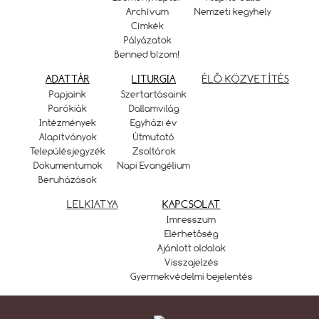
Archívum
Nemzeti kegyhely
Címkék
Pályázatok
Benned bízom!
ADATTÁR
LITURGIA
ÉLŐ KÖZVETÍTÉS
Papjaink
Szertartásaink
Parókiák
Dallamvilág
Intézmények
Egyházi év
Alapítványok
Útmutató
Településjegyzék
Zsoltárok
Dokumentumok
Napi Evangélium
Beruházások
LELKIATYA
KAPCSOLAT
Imresszum
Elérhetőség
Ajánlott oldalak
Visszajelzés
Gyermekvédelmi bejelentés