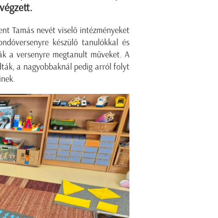
 végzett.
zent Tamás nevét viselő intézményeket
ondóversenyre készülő tanulókkal és
ták a versenyre megtanult műveket. A
ták, a nagyobbaknál pedig arról folyt
inek.