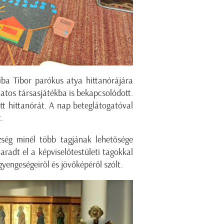
ba Tibor parókus atya hittanórájára
latos társasjátékba is bekapcsolódott.
tt hittanórát. A nap beteglátogatóval
.
ség minél több tagjának lehetősége
aradt el a képviselőtestületi tagokkal
gyengeségeiről és jövőképéről szólt.