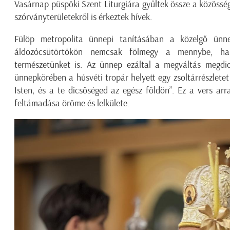
Vasárnap püspöki Szent Liturgiára gyűltek össze a közösség t
szórványterületekről is érkeztek hívek.
Fülöp metropolita ünnepi tanításában a közelgő ünnep
áldozócsütörtökön nemcsak fölmegy a mennybe, h
természetünket is. Az ünnep ezáltal a megváltás megdi
ünnepkörében a húsvéti tropár helyett egy zsoltárrészletet
Isten, és a te dicsőséged az egész földön”. Ez a vers ar
feltámadása öröme és lelkülete.