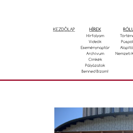
KEZDŐLAP
HÍREK
RÓL
Hírfolyam
Történ
Videók
Püspö
Eseménynaptár
Alapító
Archívum
Nemzeti 
Címkék
Pályázatok
Benned Bízom!