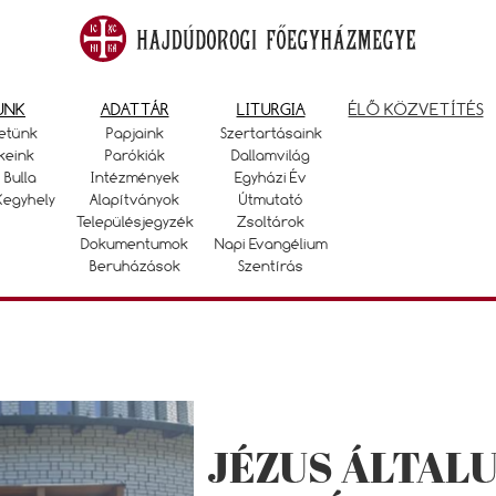
UNK
ADATTÁR
LITURGIA
ÉLŐ KÖZVETÍTÉS
etünk
Papjaink
Szertartásaink
keink
Parókiák
Dallamvilág
 Bulla
Intézmények
Egyházi Év
Kegyhely
Alapítványok
Útmutató
Településjegyzék
Zsoltárok
Dokumentumok
Napi Evangélium
Beruházások
Szentírás
JÉZUS ÁLTALU