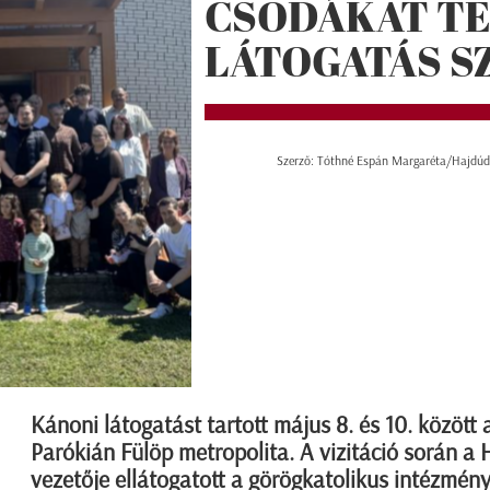
CSODÁKAT TE
LÁTOGATÁS S
Szerző: Tóthné Espán Margaréta/Hajdúdo
Kánoni látogatást tartott május 8. és 10. között
Parókián Fülöp metropolita. A vizitáció során 
vezetője ellátogatott a görögkatolikus intézmény