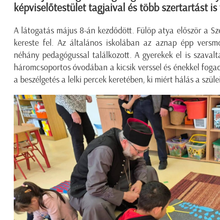
képviselőtestület tagjaival és több szertartást is
A látogatás május 8-án kezdődött. Fülöp atya először a S
kereste fel. Az általános iskolában az aznap épp versm
néhány pedagógussal találkozott. A gyerekek el is szaval
háromcsoportos óvodában a kicsik verssel és énekkel fogad
a beszélgetés a lelki percek keretében, ki miért hálás a szüle