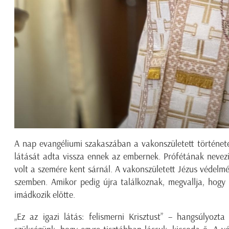
A nap evangéliumi szakaszában a vakonszületett története
látását adta vissza ennek az embernek. Prófétának nevezi
volt a szemére kent sárnál. A vakonszületett Jézus védelmé
szemben. Amikor pedig újra találkoznak, megvallja, hogy
imádkozik előtte.
„Ez az igazi látás: felismerni Krisztust” – hangsúlyozt