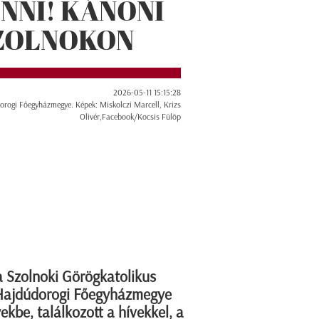
NNI! KÁNONI
ZOLNOKON
2026-05-11 15:15:28
rogi Főegyházmegye. Képek: Miskolczi Marcell, Krizs
Olivér,Facebook/Kocsis Fülöp
 a Szolnoki Görögkatolikus
a Hajdúdorogi Főegyházmegye
ekbe, találkozott a hívekkel, a