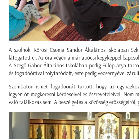
A szolnoki Kőrösi Csoma Sándor Általános Iskolában Szki
látogatott el. Az óra végén a máriapócsi kegyképpel kapcso
A Szegő Gábor Általános Iskolában pedig Fülöp atya tarto
és fogadóórával folytatódott, este pedig vecsernyével zárult
Szombaton ismét fogadóórát tartott, hogy az egyházköz
legyen őt megkeresni kérdéseivel és észrevételeivel. Nem m
való találkozás sem. A beszélgetés a közösség erősségeiről, 