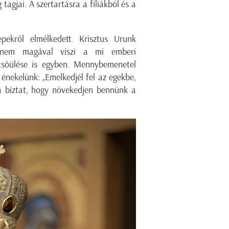
agjai. A szertartásra a fíliákból és a
ekről elmélkedett. Krisztus Urunk
anem magával viszi a mi emberi
csőülése is egyben. Mennybemenetel
 énekelünk: „Emelkedjél fel az egekbe,
ra bíztat, hogy növekedjen bennünk a