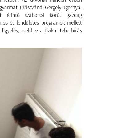
rgyarmat-Túristvándi-Gergelyiugornya-
at érintő szabolcsi körút gazdag
talos és lendületes programok mellett
igyelés, s ehhez a fizikai teherbírás