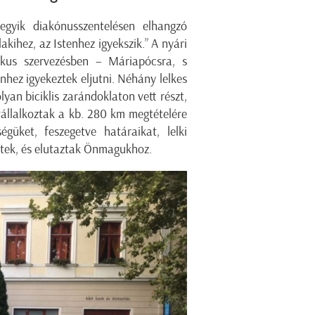
gyik diakónusszentelésen elhangzó
ihez, az Istenhez igyekszik.” A nyári
ikus szervezésben – Máriapócsra, s
hez igyekeztek eljutni. Néhány lelkes
lyan biciklis zarándoklaton vett részt,
vállalkoztak a kb. 280 km megtételére
güket, feszegetve határaikat, lelki
eretek, és elutaztak Önmagukhoz.