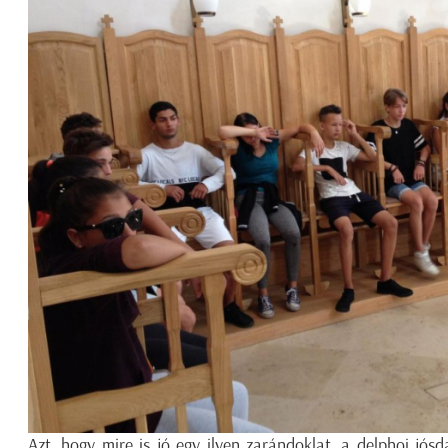
Azt, hogy mire is jó egy ilyen zarándoklat, a delphoi jós