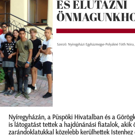
ÉS ELUTAZNI
ÖNMAGUNKH
Szerző: Nyíregyházi Egyházmegye-Polyákné Tóth Nóra,
Nyíregyházán, a Püspöki Hivatalban és a Görögk
is látogatást tettek a hajdúnánási fiatalok, akik 
zarándoklatukkal közelebb kerülhettek Istenhez