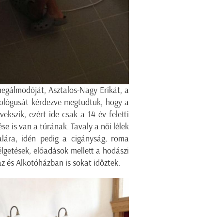
megálmodóját, Asztalos-Nagy Erikát, a
ológusát kérdezve megtudtuk, hogy a
kszik, ezért ide csak a 14 év feletti
e is van a túrának. Tavaly a női lélek
falára, idén pedig a cigányság, roma
élgetések, előadások mellett a hodászi
 és Alkotóházban is sokat időztek.