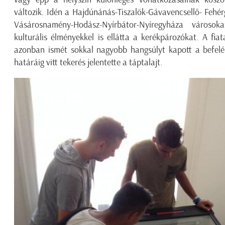
változik. Idén a Hajdúnánás-Tiszalök-Gávavencsellő- Fehé
Vásárosnamény-Hodász-Nyírbátor-Nyíregyháza városok
kulturális élményekkel is ellátta a kerékpározókat. A fia
azonban ismét sokkal nagyobb hangsúlyt kapott a befelé f
határáig vitt tekerés jelentette a táptalajt.