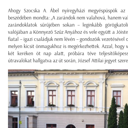
Ahogy Szocska A. Ábel nyíregyházi megyéspüspök az e
beszédében mondta: „A zarándok nem valahová, hanem valak
zarándoklatok sűrűjében sokan – leginkább görögkatol
valójában a Könnyező Szűz Anyához és vele együtt a Jóisten
fiatal – igazi családjuk nem lévén – gondozóik vezetésével o
melyen kicsit önmagukhoz is megérkezhettek. Azzal, hogy 
két keréken öt nap alatt, próbára téve teljesítőképessé
útravalókat hallgatva az út során, József Attilai jegyet sz