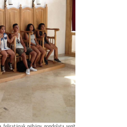
da feliratának néhány gondolata segít