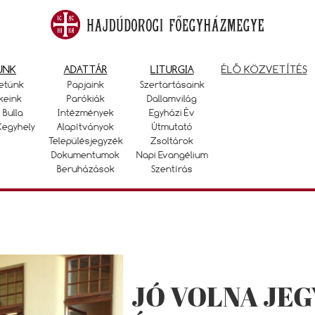
UNK
ADATTÁR
LITURGIA
ÉLŐ KÖZVETÍTÉS
etünk
Papjaink
Szertartásaink
keink
Parókiák
Dallamvilág
 Bulla
Intézmények
Egyházi Év
Kegyhely
Alapítványok
Útmutató
Településjegyzék
Zsoltárok
Dokumentumok
Napi Evangélium
Beruházások
Szentírás
JÓ VOLNA JEG