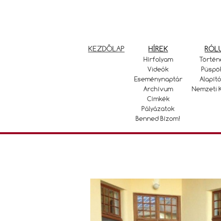
KEZDŐLAP
HÍREK
RÓL
Hírfolyam
Történ
Videók
Püspö
Eseménynaptár
Alapító
Archívum
Nemzeti 
Címkék
Pályázatok
Benned Bízom!