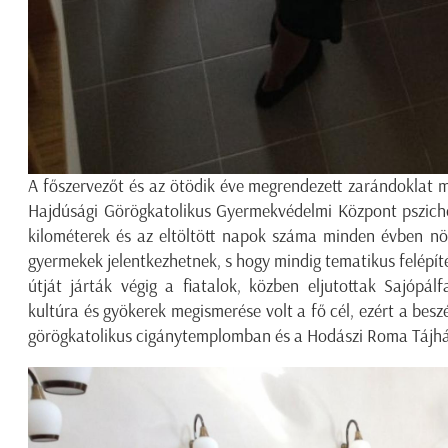
A főszervezőt és az ötödik éve megrendezett zarándoklat 
Hajdúsági Görögkatolikus Gyermekvédelmi Központ pszich
kilométerek és az eltöltött napok száma minden évben növe
gyermekek jelentkezhetnek, s hogy mindig tematikus felépítés
útját járták végig a fiatalok, közben eljutottak Sajópál
kultúra és gyökerek megismerése volt a fő cél, ezért a besz
görögkatolikus cigánytemplomban és a Hodászi Roma Tájház