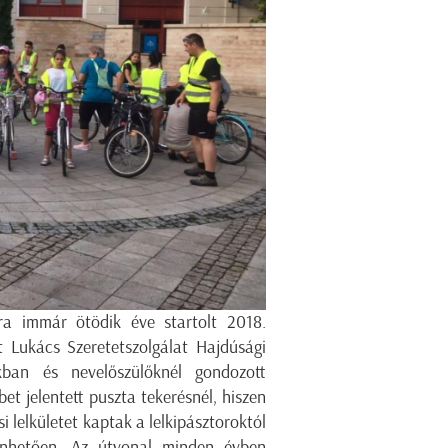
ra immár ötödik éve startolt 2018.
 Lukács Szeretetszolgálat Hajdúsági
kban és nevelőszülőknél gondozott
et jelentett puszta tekerésnél, hiszen
si lelkületet kaptak a lelkipásztoroktól
önhetően. Az útvonal minden évben