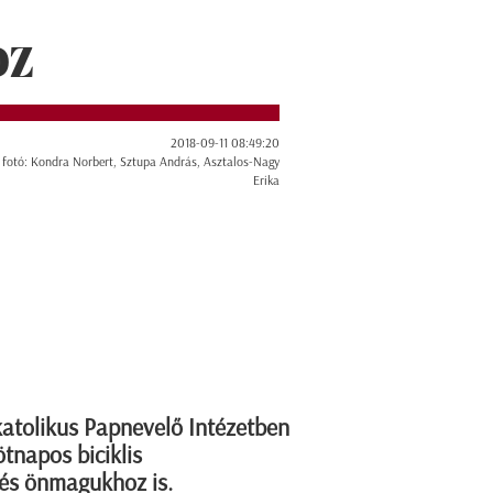
OZ
2018-09-11 08:49:20
 fotó: Kondra Norbert, Sztupa András, Asztalos-Nagy
Erika
atolikus Papnevelő Intézetben
ötnapos biciklis
 és önmagukhoz is.