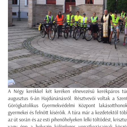
A Négy kerékkel két keréken elnevezésű kerékpáros tú
augusztus 6-án Hajdúnánásról. Résztvevői voltak a Szent
Görögkatolikus Gyermekvédelmi Központ lakásotthono
gyermekei és felnőtt kísérőik. A túra már a kezdetektől több
az út során és az esti pihenőhelyeken lelki töltődést, krisztu
vagy épp a helyszín különleges vonatkozásainak kösz