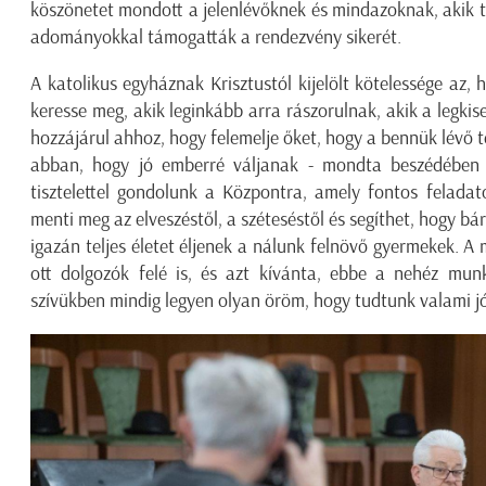
köszönetet mondott a jelenlévőknek és mindazoknak, akik 
adományokkal támogatták a rendezvény sikerét.
A katolikus egyháznak Krisztustól kijelölt kötelessége az,
keresse meg, akik leginkább arra rászorulnak, akik a legkis
hozzájárul ahhoz, hogy felemelje őket, hogy a bennük lévő 
abban, hogy jó emberré váljanak - mondta beszédében
tisztelettel gondolunk a Központra, amely fontos feladat
menti meg az elveszéstől, a széteséstől és segíthet, hogy bá
igazán teljes életet éljenek a nálunk felnövő gyermekek. A m
ott dolgozók felé is, és azt kívánta, ebbe a nehéz mu
szívükben mindig legyen olyan öröm, hogy tudtunk valami jót