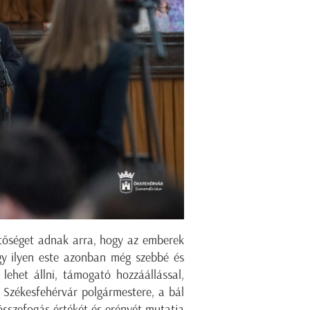
etőséget adnak arra, hogy az emberek
Egy ilyen este azonban még szebbé és
lehet állni, támogató hozzáállással,
n Székesfehérvár polgármestere, a bál
összefogás értékét és erényét mutatja