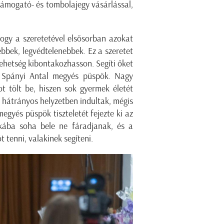
támogató- és tombolajegy vásárlással,
 hogy a szeretetével elsősorban azokat
ebbek, legvédtelenebbek. Ez a szeretet
tehetség kibontakozhasson. Segíti őket
 Spányi Antal megyés püspök. Nagy
ot tölt be, hiszen sok gyermek életét
r hátrányos helyzetben indultak, mégis
egyés püspök tiszteletét fejezte ki az
nkába soha bele ne fáradjanak, és a
 tenni, valakinek segíteni.