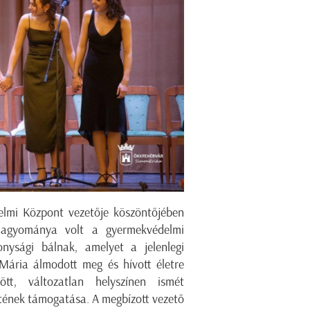
elmi Központ vezetője köszöntőjében
hagyománya volt a gyermekvédelmi
nysági bálnak, amelyet a jelenlegi
 Mária álmodott meg és hívott életre
tt, változatlan helyszínen ismét
étének támogatása. A megbízott vezető