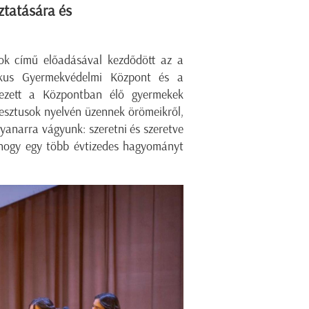
ztatására és
ok című előadásával kezdődött az a
likus Gyermekvédelmi Központ és a
rvezett a Központban élő gyermekek
 gesztusok nyelvén üzennek örömeikről,
gyanarra vágyunk: szeretni és szeretve
s, hogy egy több évtizedes hagyományt