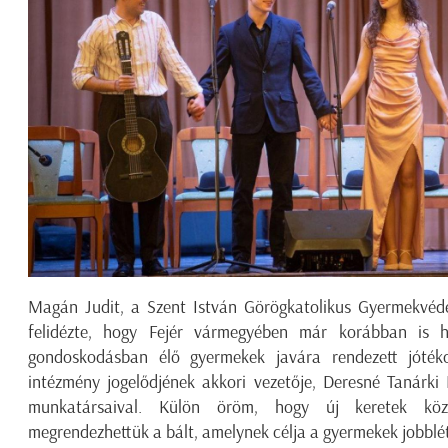
Magán Judit, a Szent István Görögkatolikus Gyermekvéd
felidézte, hogy Fejér vármegyében már korábban is 
gondoskodásban élő gyermekek javára rendezett jótéko
intézmény jogelődjének akkori vezetője, Deresné Tanárki
munkatársaival. Külön öröm, hogy új keretek közö
megrendezhettük a bált, amelynek célja a gyermekek jobbl