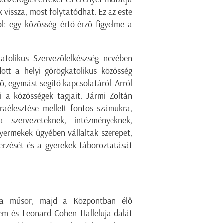
k vissza, most folytatódhat. Ez az este
l: egy közösség értő-érző figyelme a
atolikus Szervezőlelkészség nevében
dott a helyi görögkatolikus közösség
ő, egymást segítő kapcsolatáról. Arról
ti a közösségek tagjait. Jármi Zoltán
raélesztése mellett fontos számukra,
 szervezeteknek, intézményeknek,
yermekek ügyében vállaltak szerepet,
rzését és a gyerekek táboroztatását
t a műsor, majd a Központban élő
em és Leonard Cohen Halleluja dalát