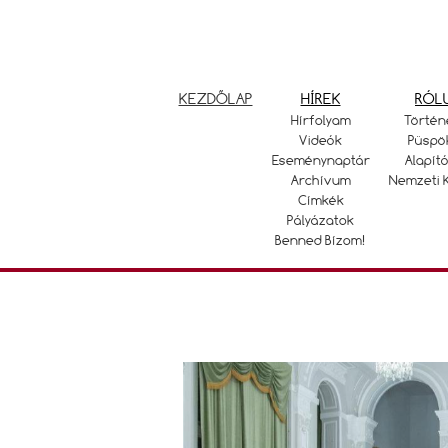
KEZDŐLAP
HÍREK
RÓL
Hírfolyam
Történ
Videók
Püspö
Eseménynaptár
Alapító
Archívum
Nemzeti 
Címkék
Pályázatok
Benned Bízom!