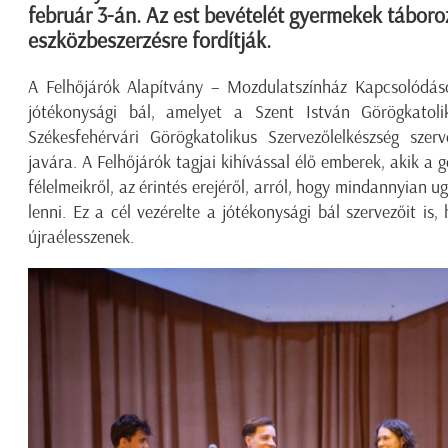
február 3-án. Az est bevételét gyermekek táboro
eszközbeszerzésre fordítják.
A Felhőjárók Alapítvány – Mozdulatszínház Kapcsolódás
jótékonysági bál, amelyet a Szent István Görögkato
Székesfehérvári Görögkatolikus Szervezőlelkészség sze
javára. A Felhőjárók tagjai kihívással élő emberek, akik a
félelmeikről, az érintés erejéről, arról, hogy mindannyian u
lenni. Ez a cél vezérelte a jótékonysági bál szervezőit i
újraélesszenek.