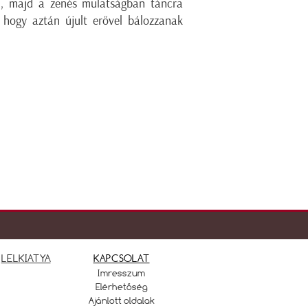
ott, majd a zenés mulatságban táncra
, hogy aztán újult erővel bálozzanak
LELKIATYA
KAPCSOLAT
Imresszum
Elérhetőség
Ajánlott oldalak