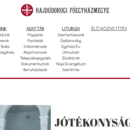
UNK
ADATTÁR
LITURGIA
ÉLŐ KÖZVETÍTÉS
etünk
Papjaink
Szertartásaink
keink
Parókiák
Dallamvilág
 Bulla
Intézmények
Egyházi Év
Kegyhely
Alapítványok
Útmutató
Településjegyzék
Zsoltárok
Dokumentumok
Napi Evangélium
Beruházások
Szentírás
JÓTÉKONYSÁG