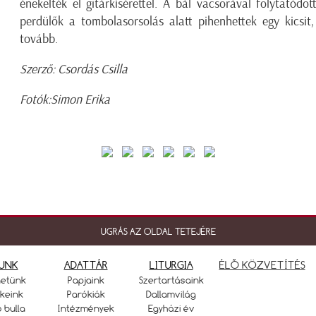
énekelték el gitárkísérettel. A bál vacsorával folytatód
perdülők a tombolasorsolás alatt pihenhettek egy kicsit
tovább.
Szerző: Csordás Csilla
Fotók:Simon Erika
UGRÁS AZ OLDAL TETEJÉRE
UNK
ADATTÁR
LITURGIA
ÉLŐ KÖZVETÍTÉS
netünk
Papjaink
Szertartásaink
keink
Parókiák
Dallamvilág
ó bulla
Intézmények
Egyházi év