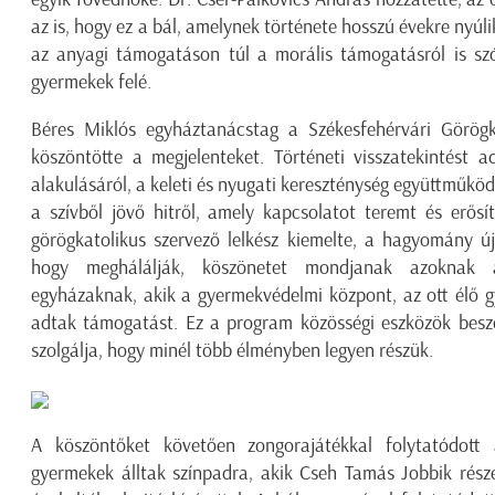
az is, hogy ez a bál, amelynek története hosszú évekre nyúli
az anyagi támogatáson túl a morális támogatásról is szó
gyermekek felé.
Béres Miklós egyháztanácstag a Székesfehérvári Görögk
köszöntötte a megjelenteket. Történeti visszatekintést a
alakulásáról, a keleti és nyugati kereszténység együttműköd
a szívből jövő hitről, amely kapcsolatot teremt és erősí
görögkatolikus szervező lelkész kiemelte, a hagyomány új
hogy meghálálják, köszönetet mondjanak azoknak a
egyházaknak, akik a gyermekvédelmi központ, az ott élő g
adtak támogatást. Ez a program közösségi eszközök besze
szolgálja, hogy minél több élményben legyen részük.
A köszöntőket követően zongorajátékkal folytatódot
gyermekek álltak színpadra, akik Cseh Tamás Jobbik rész