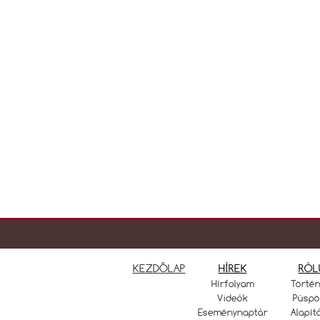
KEZDŐLAP
HÍREK
RÓL
Hírfolyam
Törté
Videók
Püspö
Eseménynaptár
Alapít