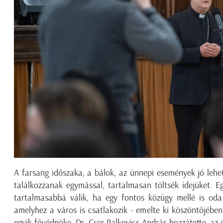
A farsang időszaka, a bálok, az ünnepi események jó leh
találkozzanak egymással, tartalmasan töltsék idejüket. 
tartalmasabbá válik, ha egy fontos közügy mellé is oda 
amelyhez a város is csatlakozik - emelte ki köszöntőjébe
egyik fővédnöke. Dr. Cser-Palkovics András hozzátette, az 