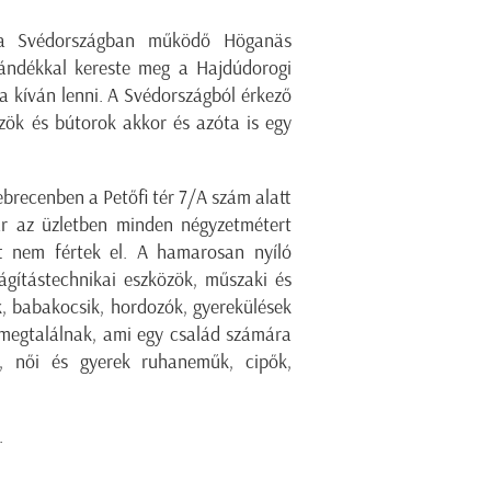
n a Svédországban működő Höganäs
szándékkal kereste meg a Hajdúdorogi
kíván lenni. A Svédországból érkező
zök és bútorok akkor és azóta is egy
brecenben a Petőfi tér 7/A szám alatt
ár az üzletben minden négyzetmétert
t nem fértek el. A hamarosan nyíló
lágítástechnikai eszközök, műszaki és
k, babakocsik, hordozók, gyerekülések
t megtalálnak, ami egy család számára
fi, női és gyerek ruhaneműk, cipők,
.