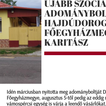
ÚJABB SZOCIÁ
ADOMÁNYBOL
HAJDÚDOROG
FŐEGYHÁZME
KARITÁSZ
Idén márciusban nyitotta meg adományboltját 
Főegyházmegye, augusztus 5-től pedig az eddig 
vámospércsi egység is várja a leendő vásárlókat