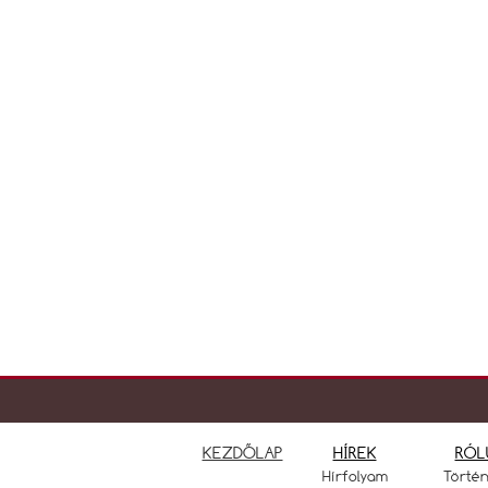
KEZDŐLAP
HÍREK
RÓL
Hírfolyam
Törté