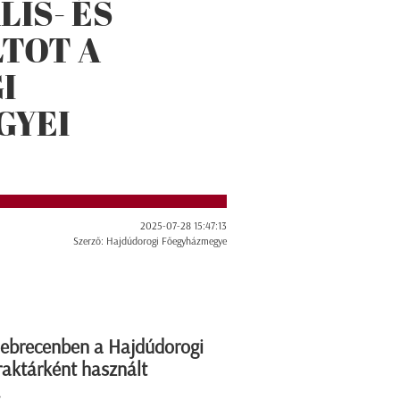
LIS- ÉS
TOT A
I
GYEI
2025-07-28 15:47:13
Szerző: Hajdúdorogi Főegyházmegye
Debrecenben a Hajdúdorogi
raktárként használt
.