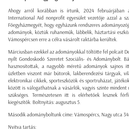
Ahogy arról korábban is írtunk, 2024 februárjába
International Aid nonprofit egyesület vezetője azzal a 
Főegyházmegyét, hogy egyházunk rendszeres adományozója 
adományok, köztük ruhaneműk, lábbelik, háztartási eszkö
Vámospércsen erre a célra vásárolt raktárba kerültek.
Márciusban ezekkel az adományokkal töltötte fel polcait De
nyílt Gondoskodó Szeretet Szociális- és Adománybolt. B
hasznosítottak, a nagyobb méretű adományok sajnos it
üzletben viszont már bútorok, lakberendezési tárgyak, vi
elektronikai cikkek, sporteszközök és sportruházat, játéko
között is válogathatnak a vásárlók, vagyis szinte minden
szükséges. Természetesen itt is elérhetőek lesznek fér
kiegészítők. Boltnyitás: augusztus 5.
Második adományboltunk címe: Vámospércs, Nagy utca 34
Nyitva tartás: