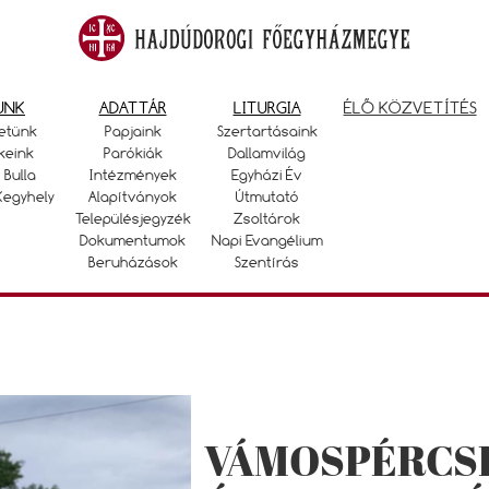
UNK
ADATTÁR
LITURGIA
ÉLŐ KÖZVETÍTÉS
etünk
Papjaink
Szertartásaink
keink
Parókiák
Dallamvilág
 Bulla
Intézmények
Egyházi Év
Kegyhely
Alapítványok
Útmutató
Településjegyzék
Zsoltárok
Dokumentumok
Napi Evangélium
Beruházások
Szentírás
VÁMOSPÉRCSE