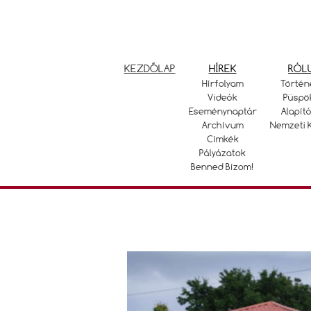
KEZDŐLAP
HÍREK
RÓL
Hírfolyam
Történ
Videók
Püspö
Eseménynaptár
Alapító
Archívum
Nemzeti 
Címkék
Pályázatok
Benned Bízom!