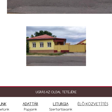
UGRÁS AZ OLDAL TETEJÉRE
UNK
ADATTÁR
LITURGIA
ÉLŐ KÖZVETÍTÉS
netünk
Papjaink
Szertartásaink