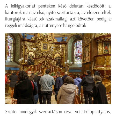
A lelkigyakorlat pénteken késő délután kezdődött: a
kántorok már az első, nyitó szertartásra, az előszenteltek
liturgiájára készültek szakmailag, azt követően pedig a
reggeli imádságra, az utrenyére hangolódtak.
Szinte mindegyik szertartáson részt vett Fülöp atya is,