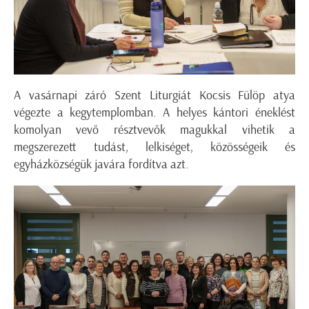
A vasárnapi záró Szent Liturgiát Kocsis Fülöp atya
végezte a kegytemplomban. A helyes kántori éneklést
komolyan vevő résztvevők magukkal vihetik a
megszerezett tudást, lelkiséget, közösségeik és
egyházközségük javára fordítva azt.