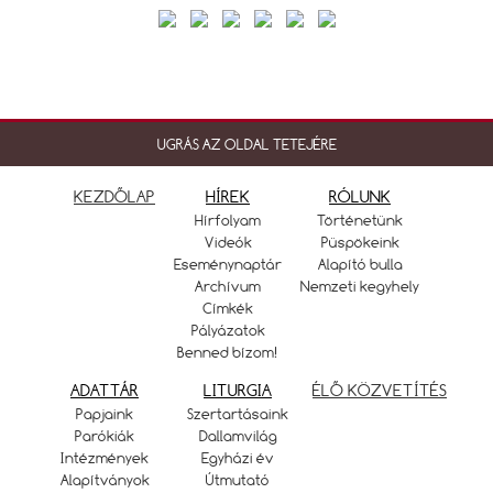
UGRÁS AZ OLDAL TETEJÉRE
KEZDŐLAP
HÍREK
RÓLUNK
Hírfolyam
Történetünk
Videók
Püspökeink
Eseménynaptár
Alapító bulla
Archívum
Nemzeti kegyhely
Címkék
Pályázatok
Benned bízom!
ADATTÁR
LITURGIA
ÉLŐ KÖZVETÍTÉS
Papjaink
Szertartásaink
Parókiák
Dallamvilág
Intézmények
Egyházi év
Alapítványok
Útmutató