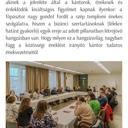
akinek a jelenléte által a kántorok, énekesek és
érdeklődők kiváltságos figyelmet kapnak ilyenkor: a
főpásztor nagy gondot fordít a szép templomi énekes
szolgálatra, hiszen a bizánci szertartásoknak (lélekre
hatást gyakorló) egyik ereje az adott pillanatban létrejövő
hangzásban van. Hogy milyen ez a hangzásvilág, nagyban
függ a közösségi éneklést irányító kántor tudatos
énekvezetésétől.