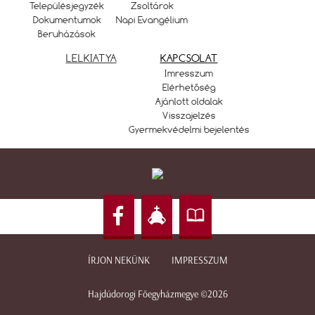
Településjegyzék
Zsoltárok
Dokumentumok
Napi Evangélium
Beruházások
LELKIATYA
KAPCSOLAT
Imresszum
Elérhetőség
Ajánlott oldalak
Visszajelzés
Gyermekvédelmi bejelentés
ÍRJON NEKÜNK
IMPRESSZUM
Hajdúdorogi Főegyházmegye ©2026