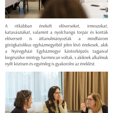
A ritkábban énekelt előverseket, irmoszokat,
katavásziákat, valamint a nyolchangú torpár és konták
előverseit is áttanulmányozták a mindhárom
görögkatolikus egyházmegyéből jelen lévő énekesek, akik
a Nyíregyházi Egyházmegye kántorképzős tagjaival
kiegészülve mintegy harmincan voltak, s akiknek alkalmuk
nyílt közösen és egyénileg is gyakorolni az éneklést.