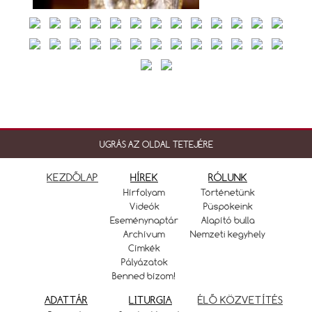
UGRÁS AZ OLDAL TETEJÉRE
KEZDŐLAP
HÍREK
RÓLUNK
Hírfolyam
Történetünk
Videók
Püspökeink
Eseménynaptár
Alapító bulla
Archívum
Nemzeti kegyhely
Címkék
Pályázatok
Benned bízom!
ADATTÁR
LITURGIA
ÉLŐ KÖZVETÍTÉS