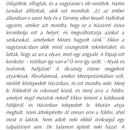
Odajöttek, elfogták, és a nagytanács elé vezették. Hamis
tanúkat állítottak, akik ezt mondták: „Ez az ember
állandóan e szent hely és a Törvény ellen beszél. Hallottuk
ugyanis, amikor azt mondta, hogy ez a Názáreti Jézus
lerombolja ezt a helyet, és megváltoztatja azokat a
szokásokat, amelyeket Mózes hagyott ránk.” Ekkor a
nagytanácsban ülők mind rászegezték tekintetüket, és
látták, hogy az arca olyan, mint egy angyalé. A főpap ezt
kérdezte: – Valóban így van-e? Ő erre így szólt: – Atyák és
testvérek, halljátok! A dicsőség Istene megjelent
atyánknak, Ábrahámnak, amikor Mezopotámiában volt,
mielőtt letelepedett Háránban, és ezt mondta neki: Menj
ki földedről és rokonaid közül, és menj arra a földre,
amelyet majd mutatok neked! Ekkor kiment a káldeusok
földjéről, és Háránban telepedett le. Miután atyja
meghalt, Isten áttelepítette őt onnan erre a földre, ahol
most ti laktok. Nem adott neki ebből örökségül egy
talpalatnyit sem. De Salamon épített neki házat. A