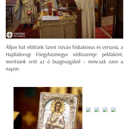
Álljon hát előttünk Szent István fődiakónus és vértanú, a
Hajdúdorogi Főegyházmegye védőszentje példaként,
merítsünk erőt az ő buzgóságából – nemcsak ezen a
napon.