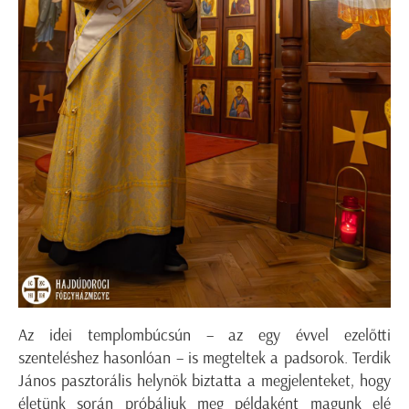
Az idei templombúcsún – az egy évvel ezelőtti
szenteléshez hasonlóan – is megteltek a padsorok. Terdik
János pasztorális helynök biztatta a megjelenteket, hogy
életünk során próbáljuk meg példaként magunk elé