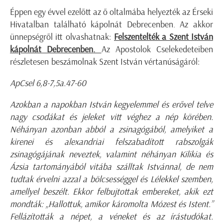
Éppen egy évvel ezelőtt az ő oltalmába helyezték az Érseki
Hivatalban található kápolnát Debrecenben. Az akkor
ünnepségről itt olvashatnak:
Felszentelték a Szent István
kápolnát Debrecenben
.
Az Apostolok Cselekedeteiben
részletesen beszámolnak Szent István vértanúságáról:
ApCsel 6,8-7,5a.47-60
Azokban a napokban István kegyelemmel és erővel telve
nagy csodákat és jeleket vitt véghez a nép körében.
Néhányan azonban abból a zsinagógából, amelyiket a
kirenei és alexandriai felszabadított rabszolgák
zsinagógájának neveztek, valamint néhányan Kilikia és
Ázsia tartományából vitába szálltak Istvánnal, de nem
tudtak érvelni azzal a bölcsességgel és Lélekkel szemben,
amellyel beszélt. Ekkor felbujtottak embereket, akik ezt
mondták: „Hallottuk, amikor káromolta Mózest és Istent.”
Fellázították a népet, a véneket és az írástudókat.