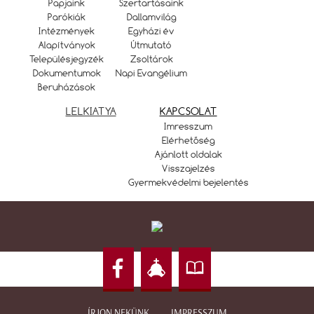
Papjaink
Szertartásaink
Parókiák
Dallamvilág
Intézmények
Egyházi év
Alapítványok
Útmutató
Településjegyzék
Zsoltárok
Dokumentumok
Napi Evangélium
Beruházások
LELKIATYA
KAPCSOLAT
Imresszum
Elérhetőség
Ajánlott oldalak
Visszajelzés
Gyermekvédelmi bejelentés
ÍRJON NEKÜNK
IMPRESSZUM