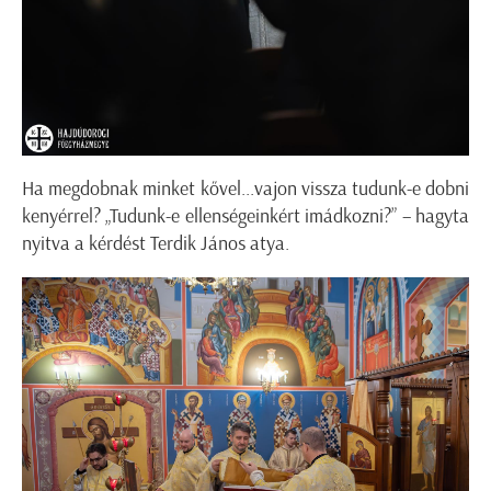
Ha megdobnak minket kővel...vajon vissza tudunk-e dobni
kenyérrel? „Tudunk-e ellenségeinkért imádkozni?” – hagyta
nyitva a kérdést Terdik János atya.