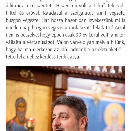
állítani a mai szentet. „Hiszen mi volt a titka? Tele volt
hittel és erővel. Ráadásul a szolgálatot, amit végzett,
buzgón végezte! Hát hozzá hasonlóan igyekezzünk mi is
minden nap buzgón végezni a ránk bízott feladatot! Arról
nem is beszélve, hogy éppen csak 30 év körül volt, amikor
vállalta a vértanúságot. Vajon van-e olyan mély a hitünk,
hogy ha ma elérkezne az idő...adnánk-e az életünket?” –
tette fel a nehéz kérdést Terdik atya.