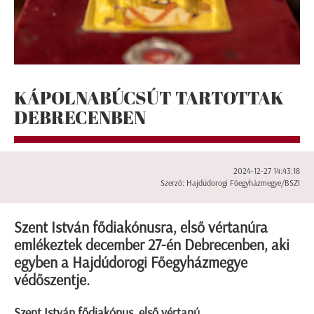
KÁPOLNABÚCSÚT TARTOTTAK
DEBRECENBEN
2024-12-27 14:43:18
Szerző: Hajdúdorogi Főegyházmegye/BSZI
Szent István fődiakónusra, első vértanúra
emlékeztek december 27-én Debrecenben, aki
egyben a Hajdúdorogi Főegyházmegye
védőszentje.
Szent István fődiakónus, első vértanú