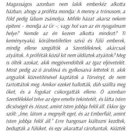
Magasságos azonban nem lakik emberkéz alkotta
házban, ahogy a próféta mondja: A menny a trónusom, a
föld pedig lábam zsámolya. Miféle házat akarsz nekem
építeni – mondja az Úr –; vagy hol van az én nyugalmam
helye? Nemde az én kezem alkotta mindezt? Ti
keménynyakú, körülmetéletlen szívű és fülű emberek,
mindig ellene szegültök a Szentléleknek, akárcsak
atyáitok. A próféták közül kit nem üldöztek atyáitok? Meg
is ölték azokat, akik megjövendölték az Igaz eljövetelét.
Most pedig az ő árulóivá és gyilkosaivá lettetek ti, akik
angyalok közvetítésével kaptátok a Törvényt, de nem
tartottátok meg. Amikor ezeket hallották, düh szállta meg
őket, és a fogukat csikorgatták ellene. Ő azonban
Szentlélekkel telve az égre emelte tekintetét, és látta Isten
dicsőségét és Jézust, amint Isten jobbja felől áll. Ekkor így
szólt: „Íme, látom a megnyílt eget, és az Emberfiát, amint
Isten jobbja felől áll.” Erre hangosan kiáltozni kezdtek,
bedugták a fülüket, és egy akarattal rárohantak. Kiűzték