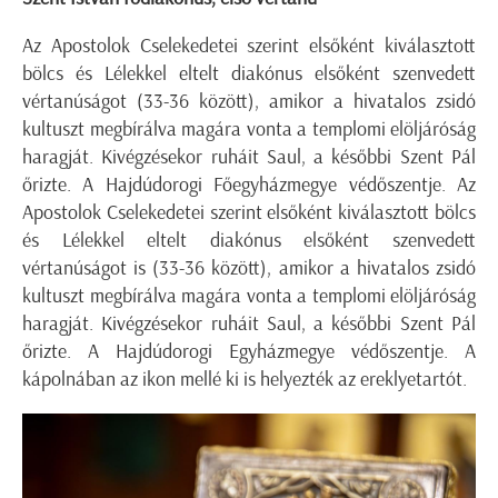
Az Apostolok Cselekedetei szerint elsőként kiválasztott
bölcs és Lélekkel eltelt diakónus elsőként szenvedett
vértanúságot (33-36 között), amikor a hivatalos zsidó
kultuszt megbírálva magára vonta a templomi elöljáróság
haragját. Kivégzésekor ruháit Saul, a későbbi Szent Pál
őrizte. A Hajdúdorogi Főegyházmegye védőszentje. Az
Apostolok Cselekedetei szerint elsőként kiválasztott bölcs
és Lélekkel eltelt diakónus elsőként szenvedett
vértanúságot is (33-36 között), amikor a hivatalos zsidó
kultuszt megbírálva magára vonta a templomi elöljáróság
haragját. Kivégzésekor ruháit Saul, a későbbi Szent Pál
őrizte. A Hajdúdorogi Egyházmegye védőszentje. A
kápolnában az ikon mellé ki is helyezték az ereklyetartót.