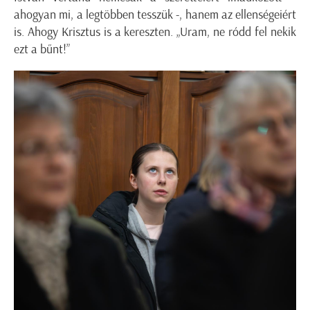
ahogyan mi, a legtöbben tesszük -, hanem az ellenségeiért
is. Ahogy Krisztus is a kereszten. „Uram, ne ródd fel nekik
ezt a bűnt!”