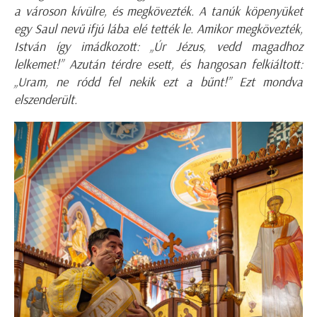
a városon kívülre, és megkövezték. A tanúk köpenyüket
egy Saul nevű ifjú lába elé tették le. Amikor megkövezték,
István így imádkozott: „Úr Jézus, vedd magadhoz
lelkemet!” Azután térdre esett, és hangosan felkiáltott:
„Uram, ne ródd fel nekik ezt a bűnt!” Ezt mondva
elszenderült.