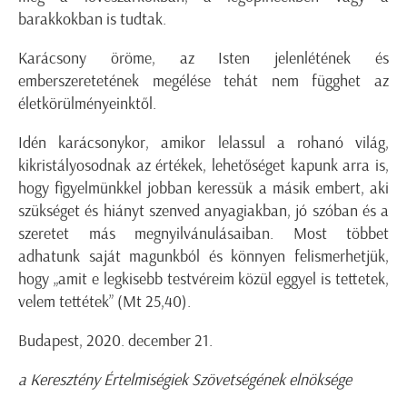
barakkokban is tudtak.
Karácsony öröme, az Isten jelenlétének és
emberszeretetének megélése tehát nem függhet az
életkörülményeinktől.
Idén karácsonykor, amikor lelassul a rohanó világ,
kikristályosodnak az értékek, lehetőséget kapunk arra is,
hogy figyelmünkkel jobban keressük a másik embert, aki
szükséget és hiányt szenved anyagiakban, jó szóban és a
szeretet más megnyilvánulásaiban. Most többet
adhatunk saját magunkból és könnyen felismerhetjük,
hogy „amit e legkisebb testvéreim közül eggyel is tettetek,
velem tettétek” (Mt 25,40).
Budapest, 2020. december 21.
a Keresztény Értelmiségiek Szövetségének elnöksége