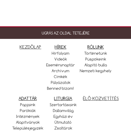
UGRÁS AZ OLDAL TETEJÉRE
KEZDŐLAP
HÍREK
RÓLUNK
Hírfolyam
Történetünk
Videók
Püspökeink
Eseménynaptár
Alapító bulla
Archívum
Nemzeti kegyhely
Címkék
Pályázatok
Benned bízom!
ADATTÁR
LITURGIA
ÉLŐ KÖZVETÍTÉS
Papjaink
Szertartásaink
Parókiák
Dallamvilág
Intézmények
Egyházi év
Alapítványok
Útmutató
Településjegyzék
Zsoltárok