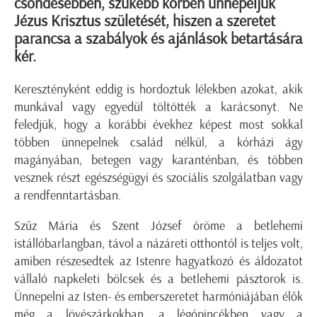
csöndesebben, szűkebb körben ünnepeljük
Jézus Krisztus születését, hiszen a szeretet
parancsa a szabályok és ajánlások betartására
kér.
Keresztényként eddig is hordoztuk lélekben azokat, akik
munkával vagy egyedül töltötték a karácsonyt. Ne
feledjük, hogy a korábbi évekhez képest most sokkal
többen ünnepelnek család nélkül, a kórházi ágy
magányában, betegen vagy karanténban, és többen
vesznek részt egészségügyi és szociális szolgálatban vagy
a rendfenntartásban.
Szűz Mária és Szent József öröme a betlehemi
istállóbarlangban, távol a názáreti otthontól is teljes volt,
amiben részesedtek az Istenre hagyatkozó és áldozatot
vállaló napkeleti bölcsek és a betlehemi pásztorok is.
Ünnepelni az Isten- és emberszeretet harmóniájában élők
még a lövészárkokban, a légópincékben vagy a