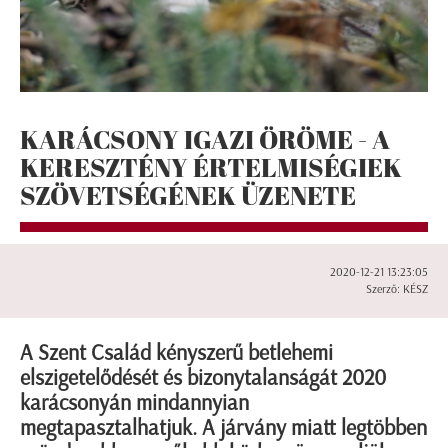
KARÁCSONY IGAZI ÖRÖME - A
KERESZTÉNY ÉRTELMISÉGIEK
SZÖVETSÉGÉNEK ÜZENETE
2020-12-21 13:23:05
Szerző: KÉSZ
A Szent Család kényszerű betlehemi
elszigetelődését és bizonytalanságát 2020
karácsonyán mindannyian
megtapasztalhatjuk. A járvány miatt legtöbben