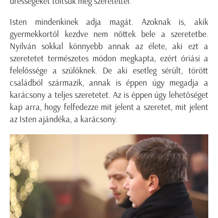
ürességeket töltsük meg szeretettel.
Isten mindenkinek adja magát. Azoknak is, akik
gyermekkortól kezdve nem nőttek bele a szeretetbe.
Nyilván sokkal könnyebb annak az élete, aki ezt a
szeretetet természetes módon megkapta, ezért óriási a
felelőssége a szülőknek. De aki esetleg sérült, törött
családból származik, annak is éppen úgy megadja a
karácsony a teljes szeretetet. Az is éppen úgy lehetőséget
kap arra, hogy felfedezze mit jelent a szeretet, mit jelent
az Isten ajándéka, a karácsony.