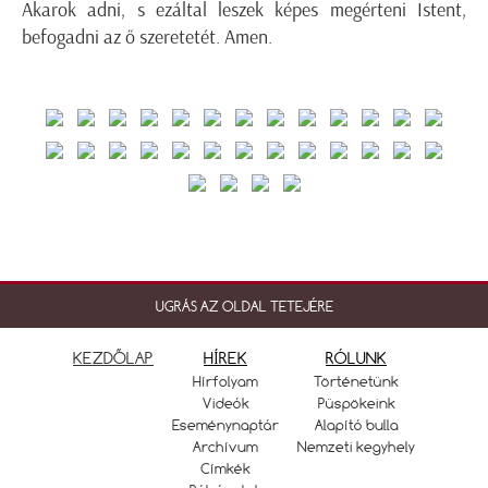
Akarok adni, s ezáltal leszek képes megérteni Istent,
befogadni az ő szeretetét. Amen.
UGRÁS AZ OLDAL TETEJÉRE
KEZDŐLAP
HÍREK
RÓLUNK
Hírfolyam
Történetünk
Videók
Püspökeink
Eseménynaptár
Alapító bulla
Archívum
Nemzeti kegyhely
Címkék