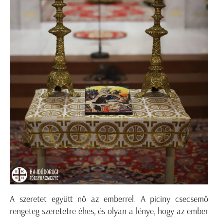
A szeretet együtt nő az emberrel. A piciny csecsemő
rengeteg szeretetre éhes, és olyan a lénye, hogy az ember