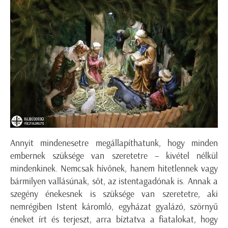
Annyit mindenesetre megállapíthatunk, hogy minden
embernek szüksége van szeretetre – kivétel nélkül
mindenkinek. Nemcsak hívőnek, hanem hitetlennek vagy
bármilyen vallásúnak, sőt, az istentagadónak is. Annak a
szegény énekesnek is szüksége van szeretetre, aki
nemrégiben Istent káromló, egyházat gyalázó, szörnyű
éneket írt és terjeszt, arra bíztatva a fiatalokat, hogy