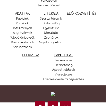
Pályázatok
Benned bízom!
ADATTÁR
LITURGIA
ÉLŐ KÖZVETÍTÉS
Papjaink
Szertartásaink
Parókiák
Dallamvilág
Intézmények
Egyházi év
Alapítványok
Útmutató
Településjegyzék
Zsoltárok
Dokumentumok
Napi Evangélium
Beruházások
LELKIATYA
KAPCSOLAT
Imresszum
Elérhetőség
Ajánlott oldalak
Visszajelzés
Gyermekvédelmi bejelentés