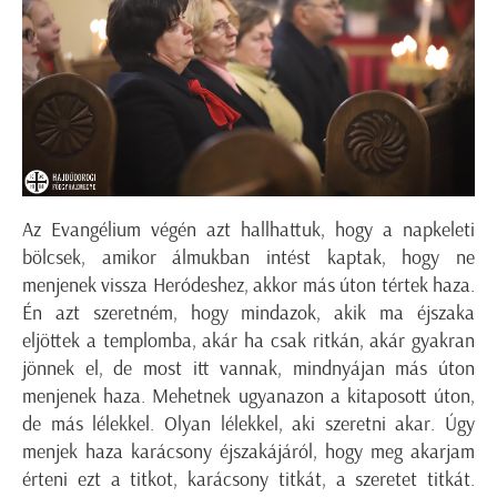
Az Evangélium végén azt hallhattuk, hogy a napkeleti
bölcsek, amikor álmukban intést kaptak, hogy ne
menjenek vissza Heródeshez, akkor más úton tértek haza.
Én azt szeretném, hogy mindazok, akik ma éjszaka
eljöttek a templomba, akár ha csak ritkán, akár gyakran
jönnek el, de most itt vannak, mindnyájan más úton
menjenek haza. Mehetnek ugyanazon a kitaposott úton,
de más lélekkel. Olyan lélekkel, aki szeretni akar. Úgy
menjek haza karácsony éjszakájáról, hogy meg akarjam
érteni ezt a titkot, karácsony titkát, a szeretet titkát.