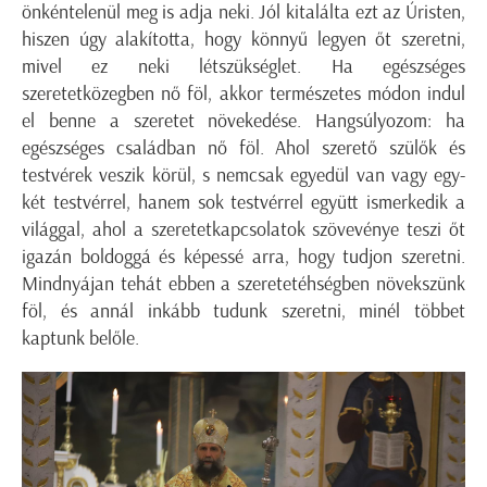
önkéntelenül meg is adja neki. Jól kitalálta ezt az Úristen,
hiszen úgy alakította, hogy könnyű legyen őt szeretni,
mivel ez neki létszükséglet. Ha egészséges
szeretetközegben nő föl, akkor természetes módon indul
el benne a szeretet növekedése. Hangsúlyozom: ha
egészséges családban nő föl. Ahol szerető szülők és
testvérek veszik körül, s nemcsak egyedül van vagy egy-
két testvérrel, hanem sok testvérrel együtt ismerkedik a
világgal, ahol a szeretetkapcsolatok szövevénye teszi őt
igazán boldoggá és képessé arra, hogy tudjon szeretni.
Mindnyájan tehát ebben a szeretetéhségben növekszünk
föl, és annál inkább tudunk szeretni, minél többet
kaptunk belőle.