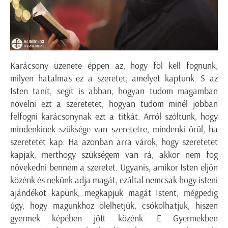
Karácsony üzenete éppen az, hogy föl kell fognunk,
milyen hatalmas ez a szeretet, amelyet kaptunk. S az
Isten tanít, segít is abban, hogyan tudom magamban
növelni ezt a szeretetet, hogyan tudom minél jobban
felfogni karácsonynak ezt a titkát. Arról szóltunk, hogy
mindenkinek szüksége van szeretetre, mindenki örül, ha
szeretetet kap. Ha azonban arra várok, hogy szeretetet
kapjak, merthogy szükségem van rá, akkor nem fog
növekedni bennem a szeretet. Ugyanis, amikor Isten eljön
közénk és nekünk adja magát, ezáltal nemcsak hogy isteni
ajándékot kapunk, megkapjuk magát Istent, mégpedig
úgy, hogy magunkhoz ölelhetjük, csókolhatjuk, hiszen
gyermek képében jött közénk. E Gyermekben