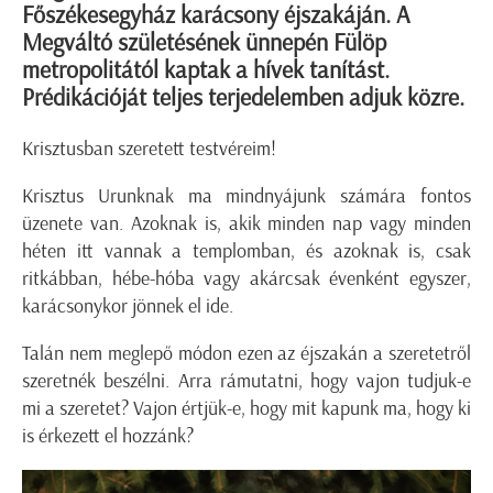
Főszékesegyház karácsony éjszakáján. A
Megváltó születésének ünnepén Fülöp
metropolitától kaptak a hívek tanítást.
Prédikációját teljes terjedelemben adjuk közre.
Krisztusban szeretett testvéreim!
Krisztus Urunknak ma mindnyájunk számára fontos
üzenete van. Azoknak is, akik minden nap vagy minden
héten itt vannak a templomban, és azoknak is, csak
ritkábban, hébe-hóba vagy akárcsak évenként egyszer,
karácsonykor jönnek el ide.
Talán nem meglepő módon ezen az éjszakán a szeretetről
szeretnék beszélni. Arra rámutatni, hogy vajon tudjuk-e
mi a szeretet? Vajon értjük-e, hogy mit kapunk ma, hogy ki
is érkezett el hozzánk?