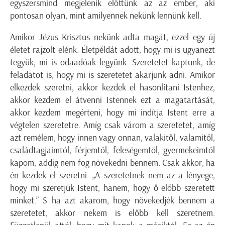
egyszersmind megjelenik előttünk az az ember, aki
pontosan olyan, mint amilyennek nekünk lennünk kell.
Amikor Jézus Krisztus nekünk adta magát, ezzel egy új
életet rajzolt elénk. Életpéldát adott, hogy mi is ugyanezt
tegyük, mi is odaadóak legyünk. Szeretetet kaptunk, de
feladatot is, hogy mi is szeretetet akarjunk adni. Amikor
elkezdek szeretni, akkor kezdek el hasonlítani Istenhez,
akkor kezdem el átvenni Istennek ezt a magatartását,
akkor kezdem megérteni, hogy mi indítja Istent erre a
végtelen szeretetre. Amíg csak várom a szeretetet, amíg
azt remélem, hogy innen vagy onnan, valakitől, valamitől,
családtagjaimtól, férjemtől, feleségemtől, gyermekeimtől
kapom, addig nem fog növekedni bennem. Csak akkor, ha
én kezdek el szeretni. „A szeretetnek nem az a lényege,
hogy mi szeretjük Istent, hanem, hogy ő előbb szeretett
minket.” S ha azt akarom, hogy növekedjék bennem a
szeretetet, akkor nekem is előbb kell szeretnem.