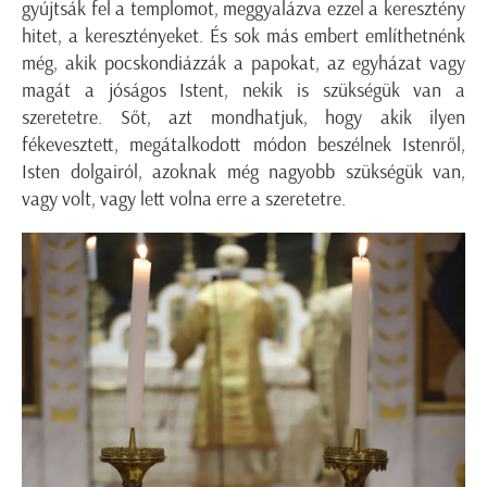
gyújtsák fel a templomot, meggyalázva ezzel a keresztény
hitet, a keresztényeket. És sok más embert említhetnénk
még, akik pocskondiázzák a papokat, az egyházat vagy
magát a jóságos Istent, nekik is szükségük van a
szeretetre. Sőt, azt mondhatjuk, hogy akik ilyen
fékevesztett, megátalkodott módon beszélnek Istenről,
Isten dolgairól, azoknak még nagyobb szükségük van,
vagy volt, vagy lett volna erre a szeretetre.