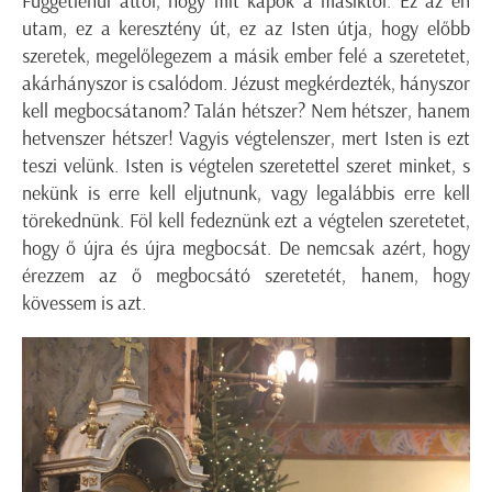
Függetlenül attól, hogy mit kapok a másiktól. Ez az én
utam, ez a keresztény út, ez az Isten útja, hogy előbb
szeretek, megelőlegezem a másik ember felé a szeretetet,
akárhányszor is csalódom. Jézust megkérdezték, hányszor
kell megbocsátanom? Talán hétszer? Nem hétszer, hanem
hetvenszer hétszer! Vagyis végtelenszer, mert Isten is ezt
teszi velünk. Isten is végtelen szeretettel szeret minket, s
nekünk is erre kell eljutnunk, vagy legalábbis erre kell
törekednünk. Föl kell fedeznünk ezt a végtelen szeretetet,
hogy ő újra és újra megbocsát. De nemcsak azért, hogy
érezzem az ő megbocsátó szeretetét, hanem, hogy
kövessem is azt.