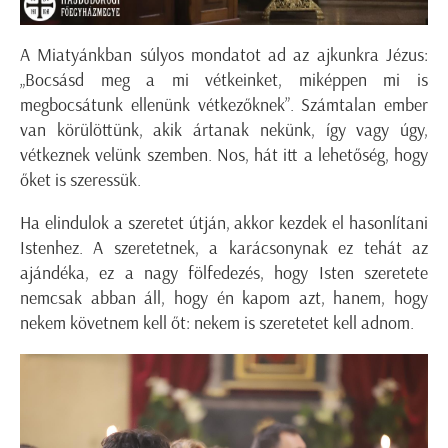
A Miatyánkban súlyos mondatot ad az ajkunkra Jézus:
„Bocsásd meg a mi vétkeinket, miképpen mi is
megbocsátunk ellenünk vétkezőknek”. Számtalan ember
van körülöttünk, akik ártanak nekünk, így vagy úgy,
vétkeznek velünk szemben. Nos, hát itt a lehetőség, hogy
őket is szeressük.
Ha elindulok a szeretet útján, akkor kezdek el hasonlítani
Istenhez. A szeretetnek, a karácsonynak ez tehát az
ajándéka, ez a nagy fölfedezés, hogy Isten szeretete
nemcsak abban áll, hogy én kapom azt, hanem, hogy
nekem követnem kell őt: nekem is szeretetet kell adnom.