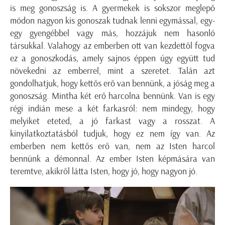
is meg gonoszság is. A gyermekek is sokszor meglepő
módon nagyon kis gonoszak tudnak lenni egymással, egy-
egy gyengébbel vagy más, hozzájuk nem hasonló
társukkal. Valahogy az emberben ott van kezdettől fogva
ez a gonoszkodás, amely sajnos éppen úgy együtt tud
növekedni az emberrel, mint a szeretet. Talán azt
gondolhatjuk, hogy kettős erő van bennünk, a jóság meg a
gonoszság. Mintha két erő harcolna bennünk. Van is egy
régi indián mese a két farkasról: nem mindegy, hogy
melyiket eteted, a jó farkast vagy a rosszat. A
kinyilatkoztatásból tudjuk, hogy ez nem így van. Az
emberben nem kettős erő van, nem az Isten harcol
bennünk a démonnal. Az ember Isten képmására van
teremtve, akikről látta Isten, hogy jó, hogy nagyon jó.