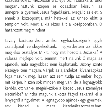
karácsonyokra, Mezőladányra, egy pici falucskára, ahol
megtanulhattunk szépen és odaadóan készülni az
ünnepre, a gyermek Jézus fogadására. Megállt az élet. S
ennek a középpontja már hetekkel az ünnep előtt a
templom volt. Mert a kis Jézus állt a középpontban. Ő
határozott meg mindent.
Tavaly karácsonykor, amikor egyházközségünk egyik
családjánál vendégeskedtünk, megkérdeztem az akkor
még első osztályos Mikit, hogy mit hozott a Jézuska? A
válasza meglepő volt: semmit, mert nálunk Ő maga az
ajándék, nála nagyobbat nem kaphatunk. Bizony szinte
elszégyelltem magam. Várjuk az ajándékot, kívánságokat
fogalmazunk meg, lassan azt sem tudja az ember, hogy
mit kérjen, hiszen sok minden meg van, de a legnagyobb
kérdés: ott van-e, megérkezik-e a kisded Jézus személyes
életünkbe? Mintha magunk alkotta fátyol takarná el a
lényegről a figyelmet. A legnagyobb ajándék egy gyermek,
egy kisded, a maga kiszolgáltatottságában,