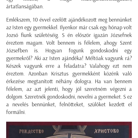
ártatlanságában.
Emlékszem, 10 évvel ezelőtt ajándékozott meg bennünket
az Isten egy gyermekkel. Ilyenkor már csak egy hónap volt
Jozsó fiunk születéséig. S én először igazán Józsefnek
éreztem magam. Volt bennem is félelem, ahogy Szent
Józsefben is. Hogyan fogunk gondoskodni egy
gyermekről? Aki az Isten ajándéka! Méltóak vagyunk rá?
Készek vagyunk erre a feladatra? Valahogy ezt nem
éreztem. Azonban Krisztus gyermekként közénk való
érkezése megtanított néhány dologra. Ha van bennem
félelem, az azt jelenti, hogy jól szeretném végezni a
dolgom. Szeretnék gondoskodni, nevelni a gyermeket. S ez
a nevelés bennünket, felnőtteket, szülőket kezdett el
formálni.