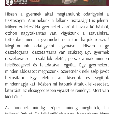
Hiszen a gyermek által megtanulunk odafigyelni a
tisztaságra. Ami nekünk a lelkünk tisztaságát is jelenti.
Milyen érdekes! Ha gyermeket viszünk haza a kórházból,
otthon nagytakarítás van, vigyázunk a szavainkra,
tetteinkre, mert a gyermeket nem taníthatjuk rosszra!
Megtanulunk odafigyelni egymásra. Hiszen nagy
összefogásra, összetartásra van szükség. Egy gyermek
összekovácsolja családok életét, persze annak minden
felelősségével és feladatával együtt. Egy gyermekért
minden áldozatot meghozunk. Szeretnénk neki szép jövőt
biztosítani. Egy életen át kísérjük és segítjük
mindennapjaikat, közben mi kapunk általuk lelkesedést,
kitartást, az elcsüggedésben vígaszt és reményt. Mert van
kiért élni!
Az ünnepek mindig szépek, mindig meghittek, ha