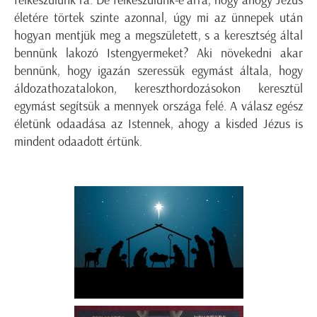
felkészülünk rá. De felkészülünk-e arra, hogy ahogy Jézus
életére törtek szinte azonnal, úgy mi az ünnepek után
hogyan mentjük meg a megszületett, s a keresztség által
bennünk lakozó Istengyermeket? Aki növekedni akar
bennünk, hogy igazán szeressük egymást általa, hogy
áldozathozatalokon, kereszthordozásokon keresztül
egymást segítsük a mennyek országa felé. A válasz egész
életünk odaadása az Istennek, ahogy a kisded Jézus is
mindent odaadott értünk.