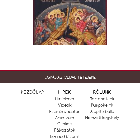
UGRÁS AZ OLDAL TETEJÉRE
KEZDŐLAP
HÍREK
RÓLUNK
Hírfolyam
Történetünk
Videók
Püspökeink
Eseménynaptár
Alapító bulla
Archívum
Nemzeti kegyhely
Címkék
Pályázatok
Benned bízom!