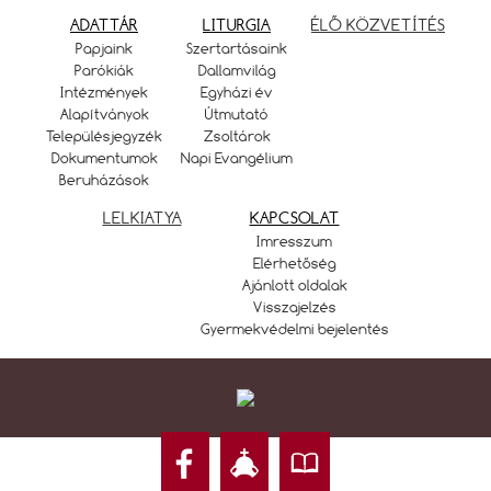
ADATTÁR
LITURGIA
ÉLŐ KÖZVETÍTÉS
Papjaink
Szertartásaink
Parókiák
Dallamvilág
Intézmények
Egyházi év
Alapítványok
Útmutató
Településjegyzék
Zsoltárok
Dokumentumok
Napi Evangélium
Beruházások
LELKIATYA
KAPCSOLAT
Imresszum
Elérhetőség
Ajánlott oldalak
Visszajelzés
Gyermekvédelmi bejelentés