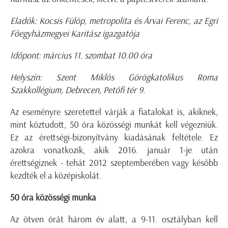
Eladók: Kocsis Fülöp, metropolita és Árvai Ferenc, az Egri
Főegyházmegyei Karitász igazgatója
Időpont: március 11. szombat 10.00 óra
Helyszín: Szent Miklós Görögkatolikus Roma
Szakkollégium, Debrecen, Petőfi tér 9.
Az eseményre szeretettel várják a fiatalokat is, akiknek,
mint köztudott, 50 óra közösségi munkát kell végezniük.
Ez az érettségi-bizonyítvány kiadásának feltétele. Ez
azokra vonatkozik, akik 2016. január 1-je után
érettségiznek - tehát 2012 szeptemberében vagy később
kezdték el a középiskolát.
50 óra közösségi munka
Az ötven órát három év alatt, a 9-11. osztályban kell