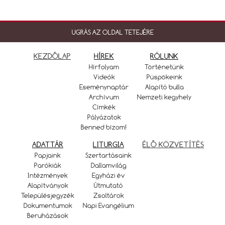
UGRÁS AZ OLDAL TETEJÉRE
KEZDŐLAP
HÍREK
RÓLUNK
Hírfolyam
Történetünk
Videók
Püspökeink
Eseménynaptár
Alapító bulla
Archívum
Nemzeti kegyhely
Címkék
Pályázatok
Benned bízom!
ADATTÁR
LITURGIA
ÉLŐ KÖZVETÍTÉS
Papjaink
Szertartásaink
Parókiák
Dallamvilág
Intézmények
Egyházi év
Alapítványok
Útmutató
Településjegyzék
Zsoltárok
Dokumentumok
Napi Evangélium
Beruházások