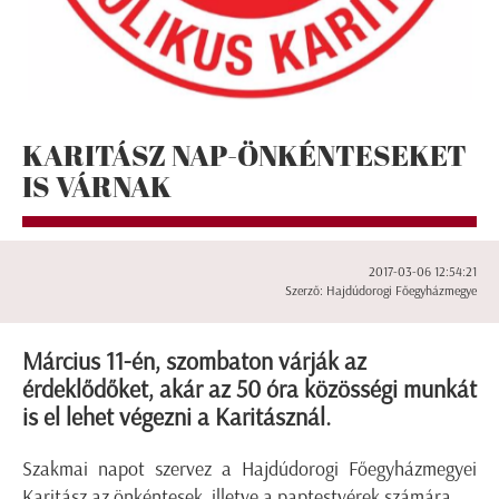
KARITÁSZ NAP-ÖNKÉNTESEKET
IS VÁRNAK
2017-03-06 12:54:21
Szerző: Hajdúdorogi Főegyházmegye
Március 11-én, szombaton várják az
érdeklődőket, akár az 50 óra közösségi munkát
is el lehet végezni a Karitásznál.
Szakmai napot szervez a Hajdúdorogi Főegyházmegyei
Karitász az önkéntesek, illetve a paptestvérek számára.