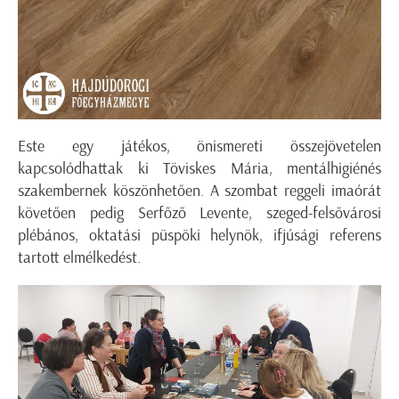
Este egy játékos, önismereti összejövetelen
kapcsolódhattak ki Töviskes Mária, mentálhigiénés
szakembernek köszönhetően. A szombat reggeli imaórát
követően pedig Serfőző Levente, szeged-felsővárosi
plébános, oktatási püspöki helynök, ifjúsági referens
tartott elmélkedést.