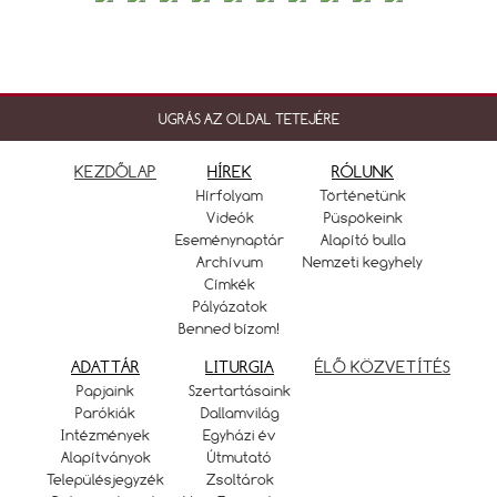
UGRÁS AZ OLDAL TETEJÉRE
KEZDŐLAP
HÍREK
RÓLUNK
Hírfolyam
Történetünk
Videók
Püspökeink
Eseménynaptár
Alapító bulla
Archívum
Nemzeti kegyhely
Címkék
Pályázatok
Benned bízom!
ADATTÁR
LITURGIA
ÉLŐ KÖZVETÍTÉS
Papjaink
Szertartásaink
Parókiák
Dallamvilág
Intézmények
Egyházi év
Alapítványok
Útmutató
Településjegyzék
Zsoltárok