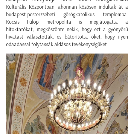
Kulturális Központban, ahonnan közösen indultak át a
budapest-pesterzsébeti görögkatolikus templomba.
Kocsis Fülöp metropolita is meglátogatta a
hitoktatókat, megköszönte nekik, hogy ezt a gyönyörű
hivatást választották, és bátorította őket, hogy ilyen
odaadással folytassák áldásos tevékenységüket.