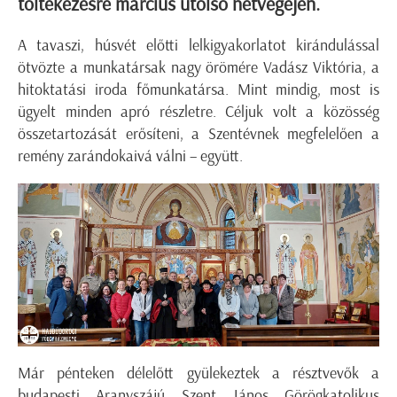
töltekezésre március utolsó hétvégéjén.
A tavaszi, húsvét előtti lelkigyakorlatot kirándulással
ötvözte a munkatársak nagy örömére Vadász Viktória, a
hitoktatási iroda főmunkatársa. Mint mindig, most is
ügyelt minden apró részletre. Céljuk volt a közösség
összetartozását erősíteni, a Szentévnek megfelelően a
remény zarándokaivá válni – együtt.
Már pénteken délelőtt gyülekeztek a résztvevők a
budapesti Aranyszájú Szent János Görögkatolikus