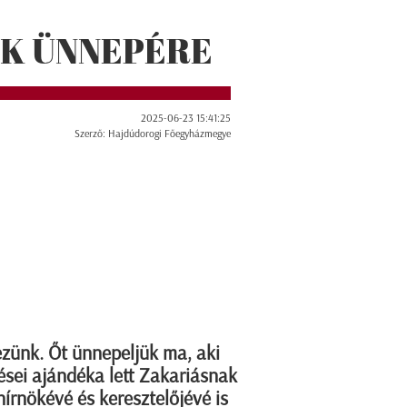
K ÜNNEPÉRE
2025-06-23 15:41:25
Szerző: Hajdúdorogi Főegyházmegye
ezünk. Őt ünnepeljük ma, aki
ései ajándéka lett Zakariásnak
írnökévé és keresztelőjévé is