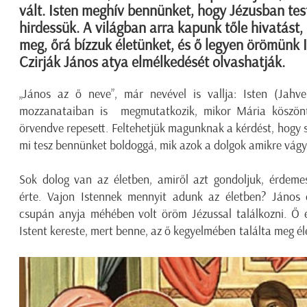
vált. Isten meghív bennünket, hogy Jézusban tes
hirdessük. A világban arra kapunk tőle hivatást, 
meg, őrá bízzuk életünket, és ő legyen örömünk 
Czirják János atya elmélkedését olvashatják.
„János az ő neve”, már nevével is vallja: Isten (Jahv
mozzanataiban is megmutatkozik, mikor Mária köszönt
örvendve repesett. Feltehetjük magunknak a kérdést, hogy
mi tesz bennünket boldoggá, mik azok a dolgok amikre vág
Sok dolog van az életben, amiről azt gondoljuk, érdem
érte. Vajon Istennek mennyit adunk az életben? János
csupán anyja méhében volt öröm Jézussal találkozni. Ő e
Istent kereste, mert benne, az ő kegyelmében találta meg él