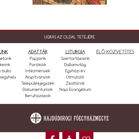
UGRÁS AZ OLDAL TETEJÉRE
UNK
ADATTÁR
LITURGIA
ÉLŐ KÖZVETÍTÉS
netünk
Papjaink
Szertartásaink
keink
Parókiák
Dallamvilág
ó bulla
Intézmények
Egyházi év
kegyhely
Alapítványok
Útmutató
Településjegyzék
Zsoltárok
Dokumentumok
Napi Evangélium
Beruházások