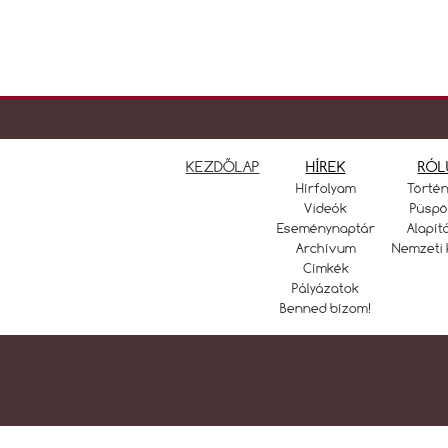
KEZDŐLAP
HÍREK
RÓL
Hírfolyam
Törté
Videók
Püspö
Eseménynaptár
Alapít
Archívum
Nemzeti 
Címkék
Pályázatok
Benned bízom!