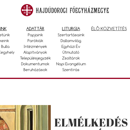
UNK
ADATTÁR
LITURGIA
ÉLŐ KÖZVETÍTÉS
etünk
Papjaink
Szertartásaink
keink
Parókiák
Dallamvilág
 Bulla
Intézmények
Egyházi Év
Kegyhely
Alapítványok
Útmutató
Településjegyzék
Zsoltárok
Dokumentumok
Napi Evangélium
Beruházások
Szentírás
ELMÉLKEDÉS