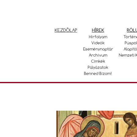
KEZDŐLAP
HÍREK
RÓL
Hírfolyam
Történ
Videók
Püspö
Eseménynaptár
Alapító
Archívum
Nemzeti 
Címkék
Pályázatok
Benned Bízom!