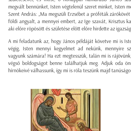
megvált bennünket, Isten végtelenül szeret minket, Isten meg
Szent András: „Ma megszüli Erzsébet a próféták zárókövét é
földi angyalt, a mennyei embert, az Ige szavát, Krisztus kat
aki előre röpösött és születése előtt előre hirdette az igazs
A mi feladatunk az, hogy János példáját követve mi is Ist
végig, Isten mennyi kegyelmet ad nekünk, mennyire sz
vagyunk számára! Ha ezt megtesszük, talán mi is rájövünk
végső boldogságot benne találhatjuk meg. Adjuk oda ön
hírnökeivé válhassunk, így mi is róla teszünk majd tanúságo