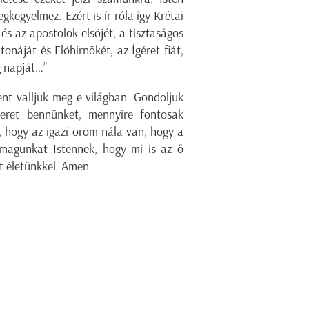
kegyelmez. Ezért is ír róla így Krétai
s az apostolok elsőjét, a tisztaságos
onáját és Előhírnökét, az Ígéret fiát,
ág napját…”
ent valljuk meg e világban. Gondoljuk
eret bennünket, mennyire fontosak
, hogy az igazi öröm nála van, hogy a
magunkat Istennek, hogy mi is az ő
t életünkkel. Amen.