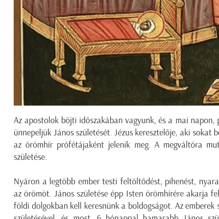
Az apostolok böjti időszakában vagyunk, és a mai napon,
ünnepeljük János születését. Jézus keresztelője, aki sokat 
az örömhír prófétájaként jelenik meg. A megváltóra muta
születése.
Nyáron a legtöbb ember testi feltöltődést, pihenést, nyara
az örömöt. János születése épp Isten örömhírére akarja f
földi dolgokban kell keresnünk a boldogságot. Az emberek s
születésével, és most, 6 hónappal hamarabb János szül