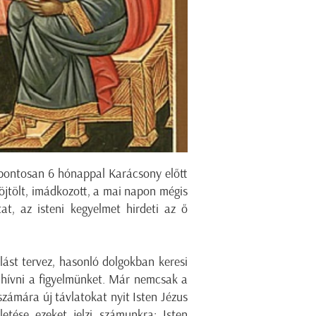
 pontosan 6 hónappal Karácsony előtt
böjtölt, imádkozott, a mai napon mégis
t, az isteni kegyelmet hirdeti az ő
lást tervez, hasonló dolgokban keresi
elhívni a figyelmünket. Már nemcsak a
zámára új távlatokat nyit Isten Jézus
etése ezeket jelzi számunkra: Isten