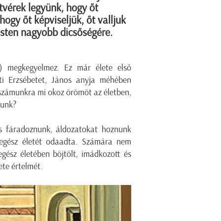
tvérek legyünk, hogy őt
hogy őt képviseljük, őt valljuk
Isten nagyobb dicsőségére.
e) megkegyelmez. Ez már élete első
i Erzsébetet, János anyja méhében
 számunkra mi okoz örömöt az életben,
yunk?
es fáradoznunk, áldozatokat hoznunk
 egész életét odaadta. Számára nem
gész életében böjtölt, imádkozott és
ete értelmét.