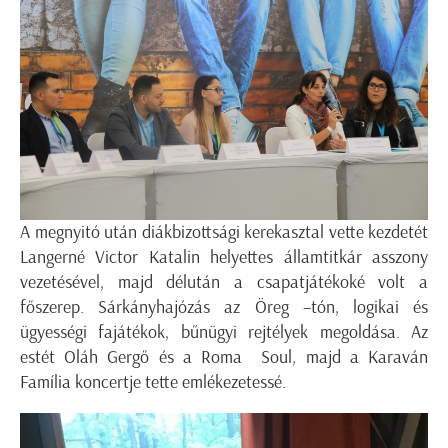
A megnyitó után diákbizottsági kerekasztal vette kezdetét
Langerné Victor Katalin helyettes államtitkár asszony
vezetésével, majd délután a csapatjátékoké volt a
főszerep. Sárkányhajózás az Öreg –tón, logikai és
ügyességi fajátékok, bűnügyi rejtélyek megoldása. Az
estét Oláh Gergő és a Roma Soul, majd a Karaván
Família koncertje tette emlékezetessé.