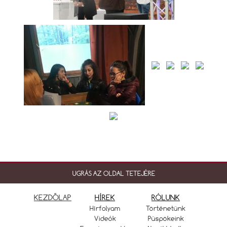
UGRÁS AZ OLDAL TETEJÉRE
KEZDŐLAP
HÍREK
RÓLUNK
Hírfolyam
Történetünk
Videók
Püspökeink