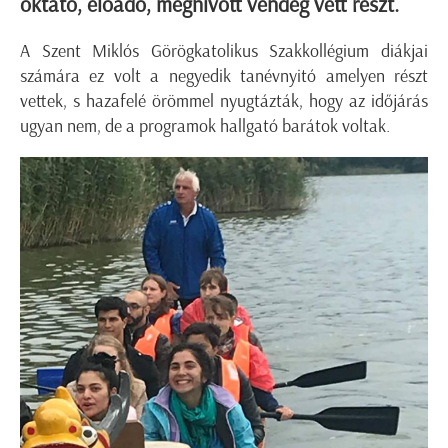
oktató, előadó, meghívott vendég vett részt.
A Szent Miklós Görögkatolikus Szakkollégium diákjai
számára ez volt a negyedik tanévnyitó amelyen részt
vettek, s hazafelé örömmel nyugtázták, hogy az időjárás
ugyan nem, de a programok hallgató barátok voltak.