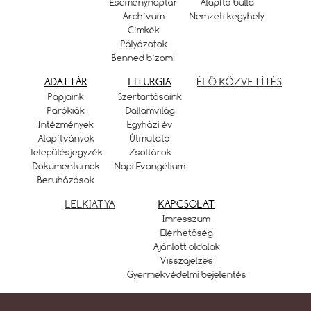
Eseménynaptár
Alapító bulla
Archívum
Nemzeti kegyhely
Címkék
Pályázatok
Benned bízom!
ADATTÁR
LITURGIA
ÉLŐ KÖZVETÍTÉS
Papjaink
Szertartásaink
Parókiák
Dallamvilág
Intézmények
Egyházi év
Alapítványok
Útmutató
Településjegyzék
Zsoltárok
Dokumentumok
Napi Evangélium
Beruházások
LELKIATYA
KAPCSOLAT
Imresszum
Elérhetőség
Ajánlott oldalak
Visszajelzés
Gyermekvédelmi bejelentés