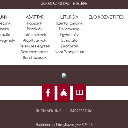
UGRÁS AZ OLDAL TETEJÉRE
UNK
ADATTÁR
LITURGIA
ÉLŐ KÖZVETÍTÉS
netünk
Papjaink
Szertartásaink
keink
Parókiák
Dallamvilág
ó bulla
Intézmények
Egyházi év
kegyhely
Alapítványok
Útmutató
Településjegyzék
Zsoltárok
Dokumentumok
Napi Evangélium
Beruházások
ÍRJON NEKÜNK
IMPRESSZUM
Hajdúdorogi Főegyházmegye ©2026