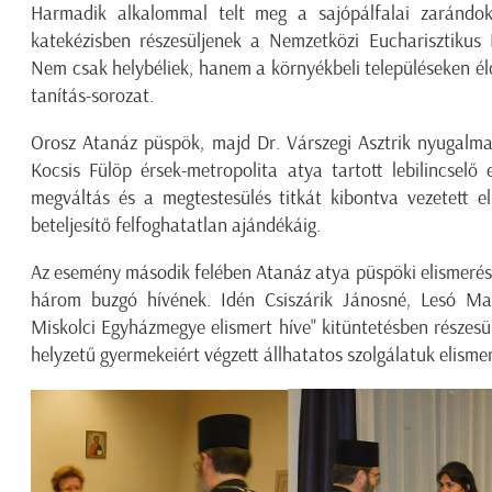
Harmadik alkalommal telt meg a sajópálfalai zarándok
katekézisben részesüljenek a Nemzetközi Eucharisztiku
Nem csak helybéliek, hanem a környékbeli településeken élők
tanítás-sorozat.
Orosz Atanáz püspök, majd Dr. Várszegi Asztrik nyugalm
Kocsis Fülöp érsek-metropolita atya tartott lebilincselő
megváltás és a megtestesülés titkát kibontva vezetett el
beteljesítő felfoghatatlan ajándékáig.
Az esemény második felében Atanáz atya püspöki elismerés
három buzgó hívének. Idén Csiszárik Jánosné, Lesó Ma
Miskolci Egyházmegye elismert híve" kitüntetésben részes
helyzetű gyermekeiért végzett állhatatos szolgálatuk elism