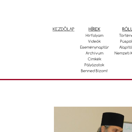
KEZDŐLAP
HÍREK
RÓL
Hírfolyam
Történ
Videók
Püspö
Eseménynaptár
Alapító
Archívum
Nemzeti 
Címkék
Pályázatok
Benned Bízom!