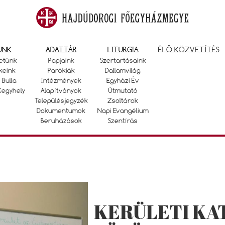
UNK
ADATTÁR
LITURGIA
ÉLŐ KÖZVETÍTÉS
etünk
Papjaink
Szertartásaink
keink
Parókiák
Dallamvilág
 Bulla
Intézmények
Egyházi Év
Kegyhely
Alapítványok
Útmutató
Településjegyzék
Zsoltárok
Dokumentumok
Napi Evangélium
Beruházások
Szentírás
KERÜLETI KA