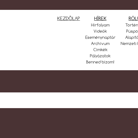
KEZDŐLAP
HÍREK
RÓL
Hírfolyam
Törté
Videók
Püspö
Eseménynaptár
Alapít
Archívum
Nemzeti 
Címkék
Pályázatok
Benned bízom!