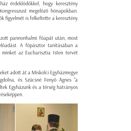
ház érdeklődőkkel, hogy keresztény
s Kongresszust megelőző hónapokban.
 figyelmét is felkeltette a keresztény
azott pannonhalmi főapát után, most
 előadást. A főpásztor tanításában a
 minket az Eucharisztia Isten tervét
eket adott át a Miskolci Egyházmegye
gdolna, és Szűcsné Fenyő Ágnes "a
ültek Egyházunk és a térség hátrányos
eréseképpen.