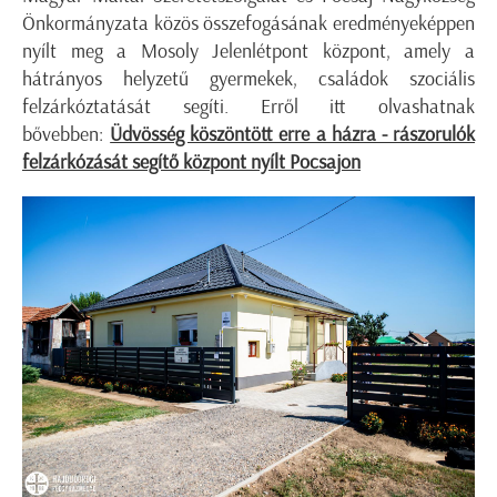
Önkormányzata közös összefogásának eredményeképpen
nyílt meg a Mosoly Jelenlétpont központ, amely a
hátrányos helyzetű gyermekek, családok szociális
felzárkóztatását segíti. Erről itt olvashatnak
bővebben:
Üdvösség köszöntött erre a házra - rászorulók
felzárkózását segítő központ nyílt Pocsajon