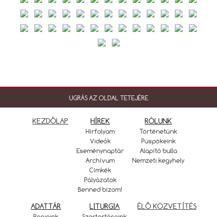
UGRÁS AZ OLDAL TETEJÉRE
KEZDŐLAP
HÍREK
RÓLUNK
Hírfolyam
Történetünk
Videók
Püspökeink
Eseménynaptár
Alapító bulla
Archívum
Nemzeti kegyhely
Címkék
Pályázatok
Benned bízom!
ADATTÁR
LITURGIA
ÉLŐ KÖZVETÍTÉS
Papjaink
Szertartásaink