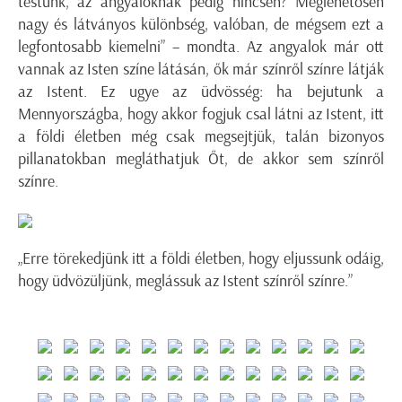
testünk, az angyaloknak pedig nincsen? Meglehetősen
nagy és látványos különbség, valóban, de mégsem ezt a
legfontosabb kiemelni” – mondta. Az angyalok már ott
vannak az Isten színe látásán, ők már színről színre látják
az Istent. Ez ugye az üdvösség: ha bejutunk a
Mennyországba, hogy akkor fogjuk csal látni az Istent, itt
a földi életben még csak megsejtjük, talán bizonyos
pillanatokban megláthatjuk Őt, de akkor sem színről
színre.
„Erre törekedjünk itt a földi életben, hogy eljussunk odáig,
hogy üdvözüljünk, meglássuk az Istent színről színre.”