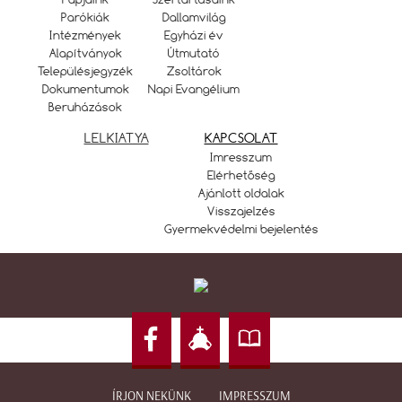
Parókiák
Dallamvilág
Intézmények
Egyházi év
Alapítványok
Útmutató
Településjegyzék
Zsoltárok
Dokumentumok
Napi Evangélium
Beruházások
LELKIATYA
KAPCSOLAT
Imresszum
Elérhetőség
Ajánlott oldalak
Visszajelzés
Gyermekvédelmi bejelentés
ÍRJON NEKÜNK
IMPRESSZUM