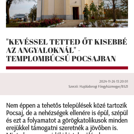
"KEVÉSSEL TETTED ŐT KISEBBÉ
AZ ANGYALOKNÁL" -
TEMPLOMBÚCSÚ POCSAJBAN
2024-11-26 13:20:01
Szerző: Hajdúdorogi Főegyházmegye/BSZI
Nem éppen a tehetős települések közé tartozik
Pocsaj, de a nehézségek ellenére is épül, szépül
és ezt a folyamatot a görögkatolikusok minden
erejükkel támogatni szeretnék a jövőben is.