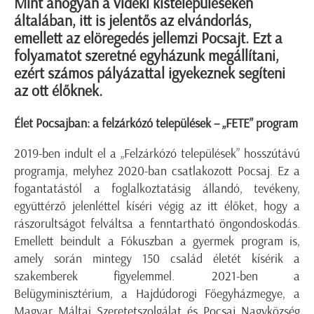
Mint ahogyan a vidéki kistelepüléseken
általában, itt is jelentős az elvándorlás,
emellett az elöregedés jellemzi Pocsajt. Ezt a
folyamatot szeretné egyházunk megállítani,
ezért számos pályázattal igyekeznek segíteni
az ott élőknek.
Élet Pocsajban: a felzárkózó települések – „FETE” program
2019-ben indult el a „Felzárkózó települések” hosszútávú
programja, melyhez 2020-ban csatlakozott Pocsaj. Ez a
fogantatástól a foglalkoztatásig állandó, tevékeny,
együttérző jelenléttel kíséri végig az itt élőket, hogy a
rászorultságot felváltsa a fenntartható öngondoskodás.
Emellett beindult a Fókuszban a gyermek program is,
amely során mintegy 150 család életét kísérik a
szakemberek figyelemmel. 2021-ben a
Belügyminisztérium, a Hajdúdorogi Főegyházmegye, a
Magyar Máltai Szeretetszolgálat és Pocsaj Nagyközség