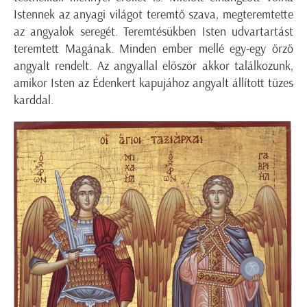
Istennek az anyagi világot teremtő szava, megteremtette
az angyalok seregét. Teremtésükben Isten udvartartást
teremtett Magának. Minden ember mellé egy-egy őrző
angyalt rendelt. Az angyallal először akkor találkozunk,
amikor Isten az Édenkert kapujához angyalt állított tüzes
karddal.