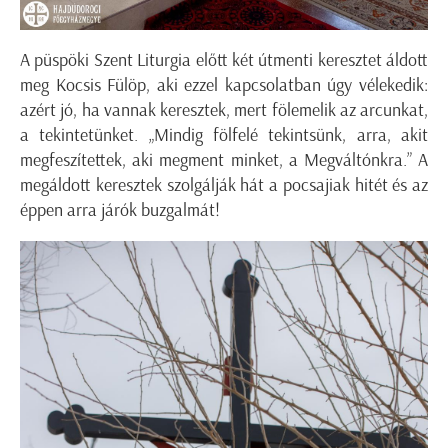
A püspöki Szent Liturgia előtt két útmenti keresztet áldott
meg Kocsis Fülöp, aki ezzel kapcsolatban úgy vélekedik:
azért jó, ha vannak keresztek, mert fölemelik az arcunkat,
a tekintetünket. „Mindig fölfelé tekintsünk, arra, akit
megfeszítettek, aki megment minket, a Megváltónkra.” A
megáldott keresztek szolgálják hát a pocsajiak hitét és az
éppen arra járók buzgalmát!