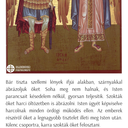
Bár tiszta szellemi lények ifjúi alakban, szárnyakkal
ábrázoljuk őket. Soha meg nem halnak, és Isten
parancsait késedelem nélkül, gyorsan teljesítik. Szokták
őket harci öltözetben is ábrázolni. Isten ügyét képviselve
harcolnak minden ördögi működés ellen. Az emberek
részéről őket a legnagyobb tisztelet illeti meg Isten után.
Kilenc csoportra, karra szokták őket felosztani.