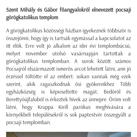
Szent Mihály és Gábor főangyalokról elnevezett pocsaji
görögkatolikus templom
A görögkatolikus közösségi házban igyekeznek többször is
összejönni, hogy így is tartsák egymással a kapcsolatot az
itt élők. Erre volt jó alkalom az idei évi templombúcsú,
melyet november utolsó vasárnapján tartottak a
görögkatolikus templomban. A sorok között számos
Pocsajról elszármazott ismerős arcot lehetett látni, ami jó
érzéssel töltötte el az embert: sokan vannak még ezek
szerint, akik ragaszkodnak ősi gyökereikhez. Több
egyházközség is képviseltette magát, Bedőről és
Berettyóújfaluból is érkeztek hívek az ünnepre. Öröm volt
látni, hogy Kruppa Kirill parókus meghívására a
környékbeli településekről is sok paptestvér összegyűlt a
pocsaji templomban.