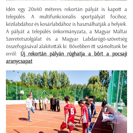
Idén egy 20x40 méteres rekortán pályát is kapott a
település. A multifunkcionális sportpályát focihoz,
kézilabdához és kosárlabdához is használhatják a helyiek.
A pályát a település önkormányzata, a Magyar Máltai
Szeretetszolgálat és a Magyar Labdarúgó-szövetség
összefogásával alakították ki. Bővebben itt számoltunk be
erről:
Új rekortán pályán rúghatja a bőrt a pocsaji
aranycsapat