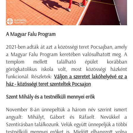
A Magyar Falu Program
2021-ben adták át azt a közösségi teret Pocsajban, amely
a Magyar Falu Program keretében valósulhatott meg. A
templom mellett található épület korábban
görögkatolikus iskola volt, most közösségi házként
funkcionál. Részletek:
Váljon a szeretet lakóhelyévé ez a
ház - közösségi teret szenteltek Pocsajon
Szent Mihály és a testnélküli mennyei erők
November 8-án ünnepeltük a három név szerint ismert
angyalt: Mihályt, Gábort és Ráfaelt. Nevükkel a
Szentírásban találkozunk. Velük együtt ünnepeljük a többi
testnélküli mennyei erőket is. Mielőtt elhangzott volna