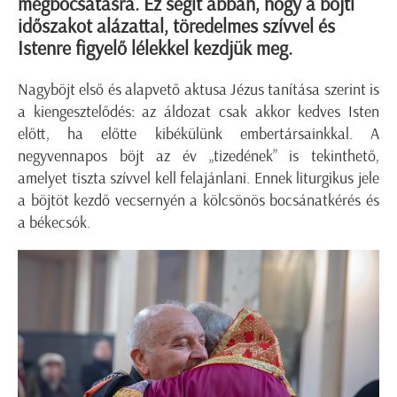
megbocsátásra. Ez segít abban, hogy a böjti
időszakot alázattal, töredelmes szívvel és
Istenre figyelő lélekkel kezdjük meg.
Nagyböjt első és alapvető aktusa Jézus tanítása szerint is
a kiengesztelődés: az áldozat csak akkor kedves Isten
előtt, ha előtte kibékülünk embertársainkkal. A
negyvennapos böjt az év „tizedének” is tekinthető,
amelyet tiszta szívvel kell felajánlani. Ennek liturgikus jele
a böjtöt kezdő vecsernyén a kölcsönös bocsánatkérés és
a békecsók.