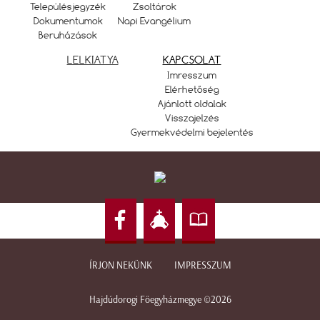
Településjegyzék
Zsoltárok
Dokumentumok
Napi Evangélium
Beruházások
LELKIATYA
KAPCSOLAT
Imresszum
Elérhetőség
Ajánlott oldalak
Visszajelzés
Gyermekvédelmi bejelentés
ÍRJON NEKÜNK
IMPRESSZUM
Hajdúdorogi Főegyházmegye ©2026