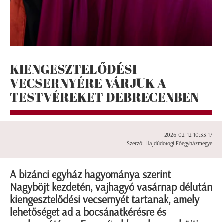
KIENGESZTELŐDÉSI
VECSERNYÉRE VÁRJUK A
TESTVÉREKET DEBRECENBEN
2026-02-12 10:33:17
Szerző: Hajdúdorogi Főegyházmegye
A bizánci egyház hagyománya szerint
Nagyböjt kezdetén, vajhagyó vasárnap délután
kiengesztelődési vecsernyét tartanak, amely
lehetőséget ad a bocsánatkérésre és